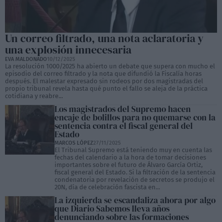
Un correo filtrado, una nota aclaratoria y
una explosión innecesaria
EVA MALDONADO
10/12/2025
La resolución 1000/2025 ha abierto un debate que supera con mucho el
episodio del correo filtrado y la nota que difundió la Fiscalía horas
después. El malestar expresado sin rodeos por dos magistradas del
propio tribunal revela hasta qué punto el fallo se aleja de la práctica
cotidiana y reabre...
Los magistrados del Supremo hacen
encaje de bolillos para no quemarse con la
sentencia contra el fiscal general del
Estado
MARCOS LÓPEZ
27/11/2025
El Tribunal Supremo está teniendo muy en cuenta las
fechas del calendario a la hora de tomar decisiones
importantes sobre el futuro de Álvaro García Ortiz,
fiscal general del Estado. Si la filtración de la sentencia
condenatoria por revelación de secretos se produjo el
20N, día de celebración fascista en...
La izquierda se escandaliza ahora por algo
que Diario Sabemos lleva años
denunciando sobre las formaciones