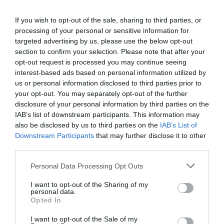
Supremo es una decisión jurídica meditada, con consecuencias
institucionales, que vuelve a poner sobre la mesa una cuestión
recurrente: hasta dónde alcanza una pena de inhabilitación y qué
If you wish to opt-out of the sale, sharing to third parties, or
ocurre cuando se pretende ampliarla más allá de lo que dice la...
processing of your personal or sensitive information for
La sentencia del fiscal general genera
targeted advertising by us, please use the below opt-out
colisiones constitucionales
section to confirm your selection. Please note that after your
AGUSTÍN MILLÁN
16/12/2025
Parece que ha pasado una vida pero sólo han sido
opt-out request is processed you may continue seeing
unos pocos días desde la sentencia del Supremo que
interest-based ads based on personal information utilized by
condenó al fiscal general del Estado. El análisis de la
us or personal information disclosed to third parties prior to
misma, desde un punto de vista periodístico,
demuestra que más allá de la dimensión estrictamente
your opt-out. You may separately opt-out of the further
penal del fallo, la resolución plantea...
disclosure of your personal information by third parties on the
IAB’s list of downstream participants. This information may
also be disclosed by us to third parties on the
IAB’s List of
Downstream Participants
that may further disclose it to other
third parties.
Personal Data Processing Opt Outs
I want to opt-out of the Sharing of my
personal data.
Opted In
I want to opt-out of the Sale of my