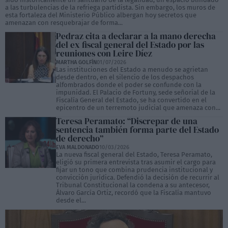
a las turbulencias de la refriega partidista. Sin embargo, los muros de
esta fortaleza del Ministerio Público albergan hoy secretos que
amenazan con resquebrajar de forma...
Pedraz cita a declarar a la mano derecha
del ex fiscal general del Estado por las
reuniones con Leire Díez
MARTHA GOLFÍN
01/07/2026
Las instituciones del Estado a menudo se agrietan
desde dentro, en el silencio de los despachos
alfombrados donde el poder se confunde con la
impunidad. El Palacio de Fortuny, sede señorial de la
Fiscalía General del Estado, se ha convertido en el
epicentro de un terremoto judicial que amenaza con...
Teresa Peramato: “Discrepar de una
sentencia también forma parte del Estado
de derecho”
EVA MALDONADO
10/03/2026
La nueva fiscal general del Estado, Teresa Peramato,
eligió su primera entrevista tras asumir el cargo para
fijar un tono que combina prudencia institucional y
convicción jurídica. Defendió la decisión de recurrir al
Tribunal Constitucional la condena a su antecesor,
Álvaro García Ortiz, recordó que la Fiscalía mantuvo
desde el...