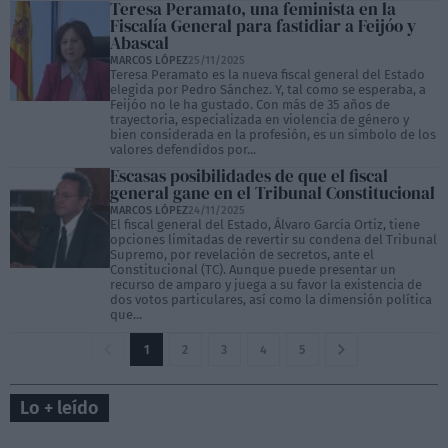
Teresa Peramato, una feminista en la
Fiscalía General para fastidiar a Feijóo y
Abascal
MARCOS LÓPEZ
25/11/2025
Teresa Peramato es la nueva fiscal general del Estado
elegida por Pedro Sánchez. Y, tal como se esperaba, a
Feijóo no le ha gustado. Con más de 35 años de
trayectoria, especializada en violencia de género y
bien considerada en la profesión, es un símbolo de los
valores defendidos por...
Escasas posibilidades de que el fiscal
general gane en el Tribunal Constitucional
MARCOS LÓPEZ
24/11/2025
El fiscal general del Estado, Álvaro García Ortiz, tiene
opciones limitadas de revertir su condena del Tribunal
Supremo, por revelación de secretos, ante el
Constitucional (TC). Aunque puede presentar un
recurso de amparo y juega a su favor la existencia de
dos votos particulares, así como la dimensión política
que...
1
2
3
4
5
Lo + leído