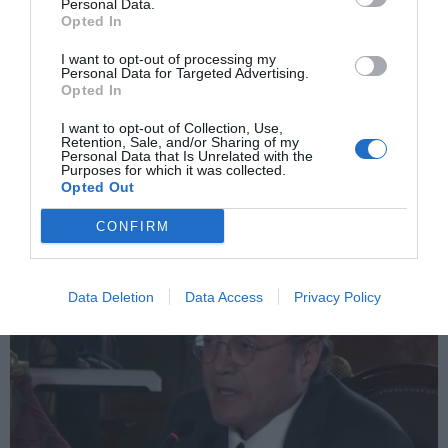
Personal Data.
Opted In
I want to opt-out of processing my
Personal Data for Targeted Advertising.
Opted In
La condena a García Ortiz agita los
I want to opt-out of Collection, Use,
cimientos del estándar penal
Retention, Sale, and/or Sharing of my
EVA MALDONADO
11/12/2025
Personal Data that Is Unrelated with the
La decisión del Supremo de inhabilitar al fiscal general
Purposes for which it was collected.
por revelación de secretos desata un choque sin
Opted Out
precedentes dentro de la carrera fiscal. La mayoría y la
minoría discrepan en los elementos esenciales del
razonamiento penal, y la crítica de la asociación
CONFIRM
progresista apunta a un desplazamiento del estándar
de...
Data Deletion
Data Access
Privacy Policy