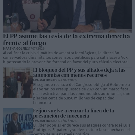
El PP asume las tesis de la extrema derecha
frente al fuego
MARTHA GOLFÍN
27/07/2026
Al calificar la crisis climática de «mantra ideológico», la dirección
conservadora dinamita los consensos científicos para satisfacer a Vox,
hipotecando la prevención forestal en favor del puro cálculo electoral
El bloqueo del PP y sus aliados deja a las
autonomías con menos recursos
EVA MALDONADO
24/07/2026
El segundo rechazo del Congreso obliga al Gobierno a
elaborar los Presupuestos de 2027 con un marco fiscal
más restrictivo para las comunidades autónomas, que
pierden cerca de 5.850 millones de capacidad
financiera
Feijóo vuelve a cruzar la línea de la
presunción de inocencia
EVA MALDONADO
24/07/2026
El líder popular endurece sus ataques contra José Luis
Rodríguez Zapatero y vuelve a situar la sospecha en el
centro de su estrategia política