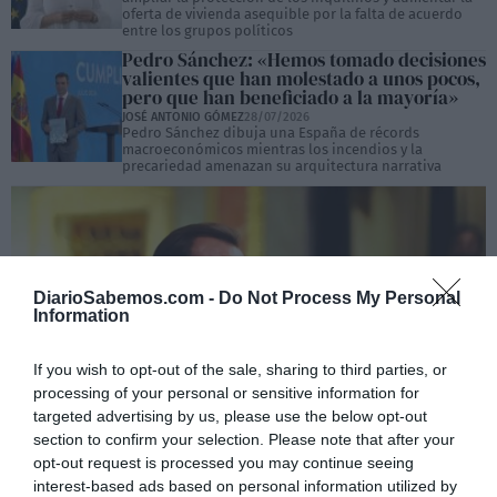
oferta de vivienda asequible por la falta de acuerdo
entre los grupos políticos
Pedro Sánchez: «Hemos tomado decisiones
valientes que han molestado a unos pocos,
pero que han beneficiado a la mayoría»
JOSÉ ANTONIO GÓMEZ
28/07/2026
Pedro Sánchez dibuja una España de récords
macroeconómicos mientras los incendios y la
precariedad amenazan su arquitectura narrativa
DiarioSabemos.com -
Do Not Process My Personal
Information
If you wish to opt-out of the sale, sharing to third parties, or
processing of your personal or sensitive information for
targeted advertising by us, please use the below opt-out
section to confirm your selection. Please note that after your
Óscar Puente señala el coste de la
opt-out request is processed you may continue seeing
prevención que el PP prefiere no discutir
interest-based ads based on personal information utilized by