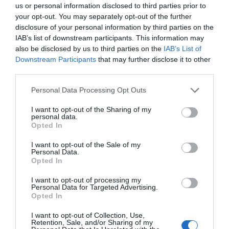
us or personal information disclosed to third parties prior to
EVA MALDONADO
28/07/2026
El ministro acusa a los gobiernos autonómicos populares de reclamar
your opt-out. You may separately opt-out of the further
la intervención del Estado después de desatender sus
disclosure of your personal information by third parties on the
responsabilidades en la gestión forestal y la dotación de los servicios
IAB’s list of downstream participants. This information may
de extinción
also be disclosed by us to third parties on the
IAB’s List of
Proteger el empleo también significa
proteger la vida
Downstream Participants
that may further disclose it to other
EVA MALDONADO
28/07/2026
third parties.
Yolanda Díaz recuerda los permisos climáticos y los
mecanismos laborales previstos para las personas
Personal Data Processing Opt Outs
afectadas por los incendios en una emergencia que
obliga a situar la seguridad por encima de cualquier
otra consideración
I want to opt-out of the Sharing of my
personal data.
Opted In
I want to opt-out of the Sale of my
Personal Data.
Opted In
I want to opt-out of processing my
Personal Data for Targeted Advertising.
Opted In
I want to opt-out of Collection, Use,
Retention, Sale, and/or Sharing of my