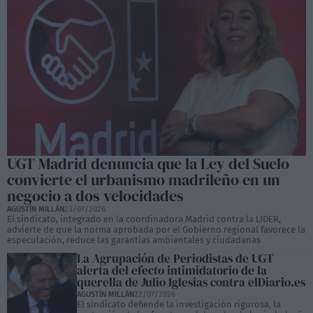
UGT Madrid denuncia que la Ley del Suelo
convierte el urbanismo madrileño en un
negocio a dos velocidades
AGUSTÍN MILLÁN
23/07/2026
El sindicato, integrado en la coordinadora Madrid contra la LIDER,
advierte de que la norma aprobada por el Gobierno regional favorece la
especulación, reduce las garantías ambientales y ciudadanas
La Agrupación de Periodistas de UGT
alerta del efecto intimidatorio de la
querella de Julio Iglesias contra elDiario.es
AGUSTÍN MILLÁN
22/07/2026
El sindicato defiende la investigación rigurosa, la