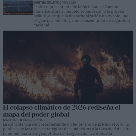
MARTHA GOLFÍN
06/08/2026
El alto representante de la ONU para el Cambio
Climático sitúa al modelo español como la prueba
definitiva de que la descarbonización no es solo una
exigencia ambiental, sino el mayor pilar de seguridad
nacional
El colapso climático de 2026 rediseña el
mapa del poder global
MARTHA GOLFÍN
04/08/2026
La coincidencia sin precedentes de un fenómeno de El Niño récord, la
parálisis de las rutas estratégicas de suministros y la toxicidad del aire
imponen una crisis geopolítica de riesgo sistémico donde la