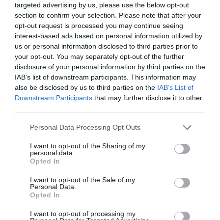
mujeres prostituidas en España tras
targeted advertising by us, please use the below opt-out
section to confirm your selection. Please note that after your
admitir la reclamación pionera de UGT
opt-out request is processed you may continue seeing
AGUSTÍN MILLÁN
30/07/2026
interest-based ads based on personal information utilized by
El Comité Europeo de Derechos Sociales abre el debate sobre si la
alegalidad de la prostitución vulnera derechos fundamentales, aunque
us or personal information disclosed to third parties prior to
todavía no ha resuelto el fondo del caso y ha excluido parte de los
your opt-out. You may separately opt-out of the further
artículos invocados
disclosure of your personal information by third parties on the
UGT FICA Madrid negocia el preacuerdo de
IAB’s list of downstream participants. This information may
Tragsa que abre una nueva etapa para los
bomberos forestales
also be disclosed by us to third parties on the
IAB’s List of
AGUSTÍN MILLÁN
29/07/2026
Downstream Participants
that may further disclose it to other
UGT, FIRET y CGT defenderán el voto favorable en las
third parties.
asambleas de la plantilla a un texto que incorpora
mejoras económicas, reconoce nuevas funciones y
permitirá iniciar la negociación del convenio colectivo
Personal Data Processing Opt Outs
I want to opt-out of the Sharing of my
personal data.
Opted In
I want to opt-out of the Sale of my
Personal Data.
Opted In
I want to opt-out of processing my