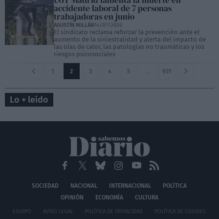
UGT Madrid lamenta la muerte en
accidente laboral de 7 personas
trabajadoras en junio
AGUSTÍN MILLÁN
14/07/2026
El sindicato reclama reforzar la prevención ante el
aumento de la siniestralidad y alerta del impacto de
las olas de calor, las patologías no traumáticas y los
riesgos psicosociales
1
2
3
4
5
…
931
Lo + leído
SOCIEDAD
NACIONAL
INTERNACIONAL
POLÍTICA
OPINIÓN
ECONOMÍA
CULTURA
EQUIPO
AVISO LEGAL
POLÍTICA DE PRIVACIDAD
POLÍTICA DE COOKIES