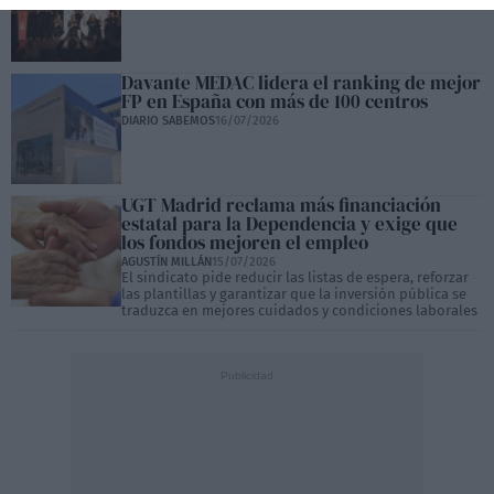
Davante MEDAC lidera el ranking de mejor
FP en España con más de 100 centros
DIARIO SABEMOS
16/07/2026
UGT Madrid reclama más financiación
estatal para la Dependencia y exige que
los fondos mejoren el empleo
AGUSTÍN MILLÁN
15/07/2026
El sindicato pide reducir las listas de espera, reforzar
las plantillas y garantizar que la inversión pública se
traduzca en mejores cuidados y condiciones laborales