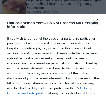
para la final histórica entre España y
Argentina
MARTHA GOLFÍN
19/07/2026
De la maestría de la masa al encanto del maridaje
perfecto: cómo convertir el salón de casa en un
banquete de emociones para el duelo más esperado
DiarioSabemos.com -
Do Not Process My Personal
del fútbol mundial
Information
Se marcha uno de los grandes de la radio:
Carlos Alsina deja en buenas manos las
If you wish to opt-out of the sale, sharing to third parties, or
mañanas de Onda Cero
processing of your personal or sensitive information for
AGUSTÍN MILLÁN
17/07/2026
El periodista cierra once años y 2.500 madrugadas al
targeted advertising by us, please use the below opt-out
frente del tramo informativo de Más de uno y deja una
section to confirm your selection. Please note that after your
manera irrepetible de contar, preguntar y acompañar
opt-out request is processed you may continue seeing
UGT Madrid reclama al Gobierno regional
interest-based ads based on personal information utilized by
la firma inmediata de los convenios del
Plan Estatal de Vivienda 2026-2030
us or personal information disclosed to third parties prior to
your opt-out. You may separately opt-out of the further
AGUSTÍN MILLÁN
17/07/2026
El sindicato reclama agilizar su adhesión para que la
disclosure of your personal information by third parties on the
Comunidad pueda acceder cuanto antes a los primeros
IAB’s list of downstream participants. This information may
fondos destinados a ampliar el parque público,
rehabilitar edificios y facilitar el acceso a una vivienda
also be disclosed by us to third parties on the
IAB’s List of
digna y asequible
Downstream Participants
that may further disclose it to other
third parties.