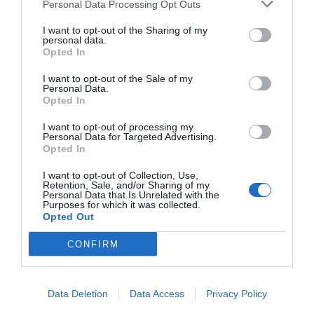
Personal Data Processing Opt Outs
I want to opt-out of the Sharing of my
personal data.
Opted In
I want to opt-out of the Sale of my
Personal Data.
Opted In
I want to opt-out of processing my
Personal Data for Targeted Advertising.
Opted In
I want to opt-out of Collection, Use,
Retention, Sale, and/or Sharing of my
Personal Data that Is Unrelated with the
Purposes for which it was collected.
La Arboledilla, la histórica catedral de la
Opted Out
manzanilla de Bodegas Barbadillo cumple
150 años
CONFIRM
FRANCISCO JOSÉ VICO CORONADO
17/07/2026
XVIII Gala de los Premios Nacionales de
Data Deletion
Data Access
Privacy Policy
Marketing de España 2026
FÉLIX LAREKI GARMENDIA
16/07/2026