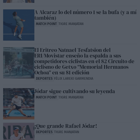
A Alcaraz lo del número 1 se la bufa (y a mí
también)
MATCH POINT
TIGRE MANJATAN
El Eritreo Natnael Tesfatsion del
ERI/Movistar enseño la espalda a sus
competidores ciclistas en el 82 Circuito de
ciclismo de Getxo “Memorial Hermanos
Ochoa” en su 81 edición
DEPORTES
FÉLIX LAREKI GARMENDIA
Jódar sigue cultivando su leyenda
MATCH POINT
TIGRE MANJATAN
¡Que grande Rafael Jódar!
DEPORTES
TIGRE MANJATAN