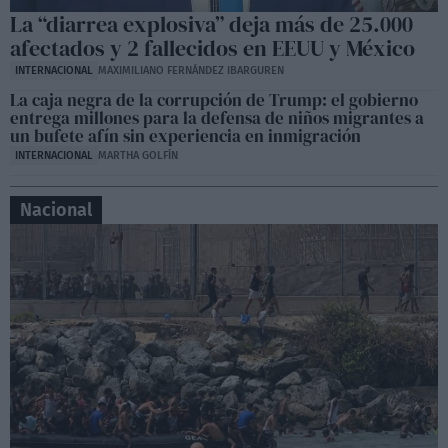
La “diarrea explosiva” deja más de 25.000
afectados y 2 fallecidos en EEUU y México
INTERNACIONAL
MAXIMILIANO FERNÁNDEZ IBARGUREN
La caja negra de la corrupción de Trump: el gobierno
entrega millones para la defensa de niños migrantes a
un bufete afín sin experiencia en inmigración
INTERNACIONAL
MARTHA GOLFÍN
Nacional