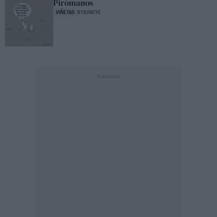
Pirómanos
VIÑETAS
BYJUNKYE