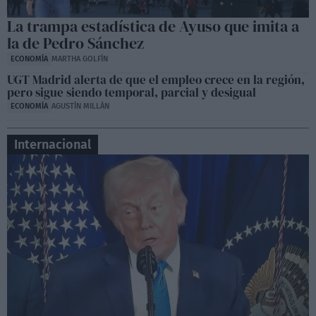
Sesión de control en la Asamblea de Madrid,
La trampa estadística de Ayuso que imita a
Lobato contra Ayuso
la de Pedro Sánchez
06:50
ECONOMÍA
MARTHA GOLFÍN
UGT Madrid alerta de que el empleo crece en la región,
pero sigue siendo temporal, parcial y desigual
ECONOMÍA
AGUSTÍN MILLÁN
Internacional