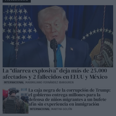
La “diarrea explosiva” deja más de 25.000
afectados y 2 fallecidos en EEUU y México
INTERNACIONAL
MAXIMILIANO FERNÁNDEZ IBARGUREN
La caja negra de la corrupción de Trump:
el gobierno entrega millones para la
defensa de niños migrantes a un bufete
afín sin experiencia en inmigración
INTERNACIONAL
MARTHA GOLFÍN