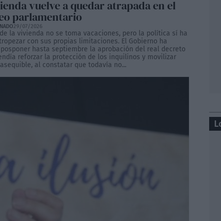
vienda vuelve a quedar atrapada en el
eo parlamentario
ONADO
29/07/2026
 de la vivienda no se toma vacaciones, pero la política sí ha
tropezar con sus propias limitaciones. El Gobierno ha
 posponer hasta septiembre la aprobación del real decreto
ndía reforzar la protección de los inquilinos y movilizar
asequible, al constatar que todavía no...
L