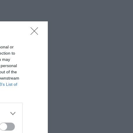
sonal or
ection to
ou may
 personal
out of the
 downstream
B’s List of