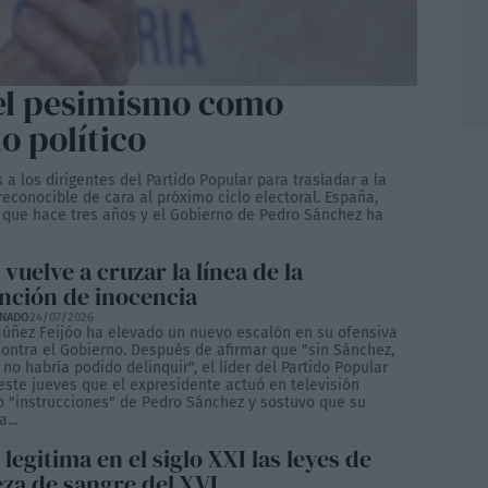
 el pesimismo como
o político
a los dirigentes del Partido Popular para trasladar a la
reconocible de cara al próximo ciclo electoral. España,
or que hace tres años y el Gobierno de Pedro Sánchez ha
 vuelve a cruzar la línea de la
nción de inocencia
ONADO
24/07/2026
Núñez Feijóo ha elevado un nuevo escalón en su ofensiva
contra el Gobierno. Después de afirmar que "sin Sánchez,
no habría podido delinquir", el líder del Partido Popular
este jueves que el expresidente actuó en televisión
o "instrucciones" de Pedro Sánchez y sostuvo que su
...
 legitima en el siglo XXI las leyes de
eza de sangre del XVI