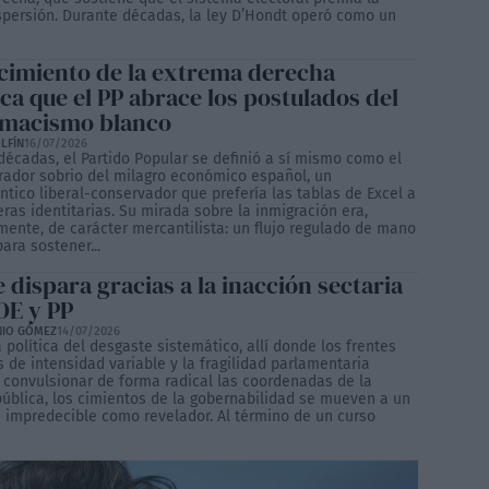
ispersión. Durante décadas, la ley D’Hondt operó como un
ecimiento de la extrema derecha
ca que el PP abrace los postulados del
macismo blanco
LFÍN
16/07/2026
décadas, el Partido Popular se definió a sí mismo como el
rador sobrio del milagro económico español, un
ntico liberal-conservador que prefería las tablas de Excel a
ras identitarias. Su mirada sobre la inmigración era,
mente, de carácter mercantilista: un flujo regulado de mano
ara sostener...
 dispara gracias a la inacción sectaria
OE y PP
NIO GÓMEZ
14/07/2026
a política del desgaste sistemático, allí donde los frentes
s de intensidad variable y la fragilidad parlamentaria
 convulsionar de forma radical las coordenadas de la
pública, los cimientos de la gobernabilidad se mueven a un
n impredecible como revelador. Al término de un curso