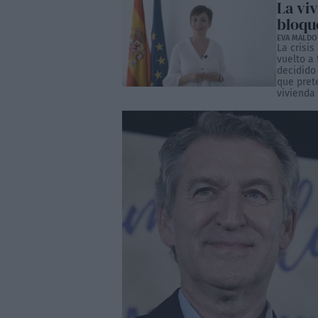
La vi
bloqu
EVA MALD
La crisis
vuelto a 
decidido
que prete
vivienda 