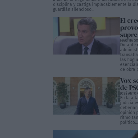
disciplina y castiga implacablemente la d
guardián silencioso...
El cr
provo
supre
MARTHA GO
Durante 
administ
transatlá
las hogue
esencial
de obra p
Vox se
de PS
JOSÉ ANTO
En la alt
judiciale
deberían
opinión 
ritmo ta
político...