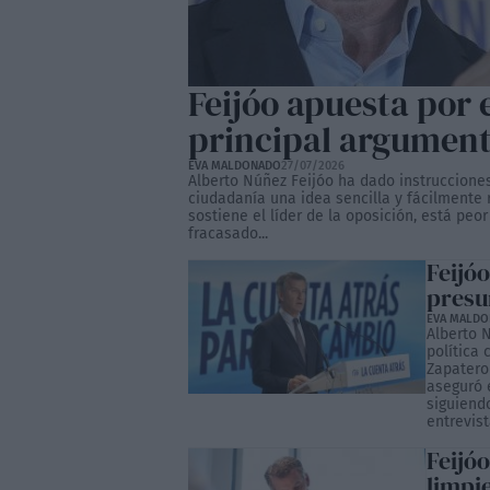
Feijóo apuesta por
principal argument
EVA MALDONADO
27/07/2026
Alberto Núñez Feijóo ha dado instrucciones 
ciudadanía una idea sencilla y fácilmente 
sostiene el líder de la oposición, está pe
fracasado...
Feijóo
presu
EVA MALD
Alberto 
política 
Zapatero 
aseguró 
siguiend
entrevista
Feijóo
limpi