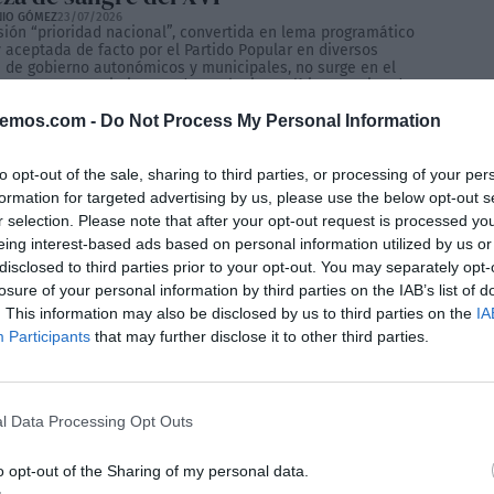
NIO GÓMEZ
23/07/2026
sión “prioridad nacional”, convertida en lema programático
 aceptada de facto por el Partido Popular en diversos
 de gobierno autonómicos y municipales, no surge en el
es una ocurrencia inocua de marketing político. Remite, de
ecta, a una tradición histórica que atraviesa siglos...
bemos.com -
Do Not Process My Personal Information
to opt-out of the sale, sharing to third parties, or processing of your per
formation for targeted advertising by us, please use the below opt-out s
r selection. Please note that after your opt-out request is processed y
eing interest-based ads based on personal information utilized by us or
disclosed to third parties prior to your opt-out. You may separately opt-
losure of your personal information by third parties on the IAB’s list of
. This information may also be disclosed by us to third parties on the
IA
Participants
that may further disclose it to other third parties.
l Data Processing Opt Outs
o opt-out of the Sharing of my personal data.