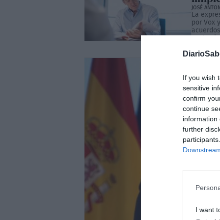
JOSÉ ANTO
La expre
por Vox y
acuerdos
vacío ni 
forma dir
DiarioSa
If you wish 
sensitive in
confirm you
continue se
information 
further disc
participants
Downstream 
Persona
I want t