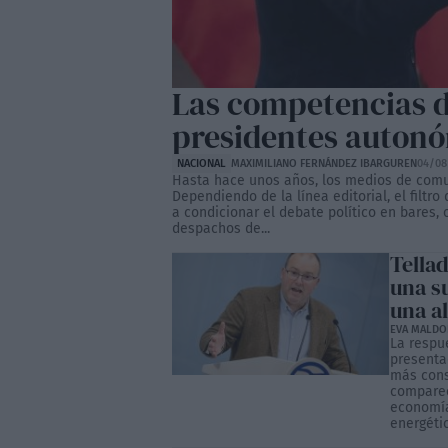
Las competencias de
presidentes autonó
NACIONAL
MAXIMILIANO FERNÁNDEZ IBARGUREN
04/08
Hasta hace unos años, los medios de comu
Dependiendo de la línea editorial, el filtro
a condicionar el debate político en bares, 
despachos de...
Tella
una s
una al
EVA MALD
La respue
presenta
más cons
comparec
economía,
energétic