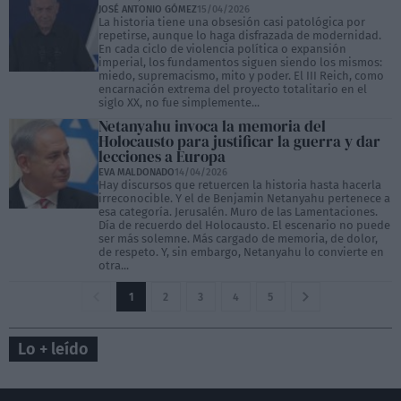
JOSÉ ANTONIO GÓMEZ
15/04/2026
La historia tiene una obsesión casi patológica por
repetirse, aunque lo haga disfrazada de modernidad.
En cada ciclo de violencia política o expansión
imperial, los fundamentos siguen siendo los mismos:
miedo, supremacismo, mito y poder. El III Reich, como
encarnación extrema del proyecto totalitario en el
siglo XX, no fue simplemente...
Netanyahu invoca la memoria del
Holocausto para justificar la guerra y dar
lecciones a Europa
EVA MALDONADO
14/04/2026
Hay discursos que retuercen la historia hasta hacerla
irreconocible. Y el de Benjamin Netanyahu pertenece a
esa categoría. Jerusalén. Muro de las Lamentaciones.
Día de recuerdo del Holocausto. El escenario no puede
ser más solemne. Más cargado de memoria, de dolor,
de respeto. Y, sin embargo, Netanyahu lo convierte en
otra...
1
2
3
4
5
Lo + leído