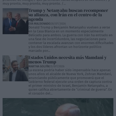
muy pronto, muy pronto, muy pronto. /...
Trump y Netanyahu buscan recomponer
su alianza, con Irán en el centro de la
agenda
EVA MALDONADO
28/07/2026
Donald Trump y Benjamín Netanyahu vuelven a verse
en la Casa Blanca en un momento especialmente
delicado para ambos. La guerra con Irán ha entrado en
una fase de incertidumbre, las negociaciones para
contener la escalada avanzan con enormes dificultades
y los dos líderes afrontan un horizonte político
marcado por...
Estados Unidos necesita más Mamdani y
menos Trump
MARTHA GOLFÍN
23/07/2026
La escena podría haber sido impensable hace apenas
unos años: el alcalde de Nueva York, Zohran Mamdani,
anunciando públicamente que promoverá que el
Gobierno federal ejecute una orden de captura contra
el primer ministro de Israel, Benjamín Netanyahu, a
quien califica abiertamente de “criminal de guerra”. En
el corazón del...