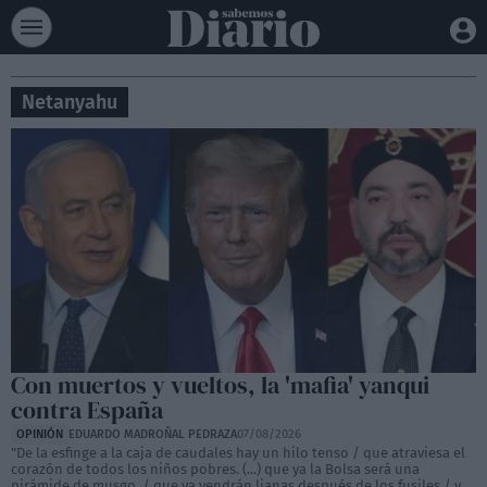
Netanyahu
Con muertos y vueltos, la 'mafia' yanqui
contra España
OPINIÓN
EDUARDO MADROÑAL PEDRAZA
07/08/2026
"De la esfinge a la caja de caudales hay un hilo tenso / que atraviesa el
corazón de todos los niños pobres. (...) que ya la Bolsa será una
pirámide de musgo, / que ya vendrán lianas después de los fusiles / y