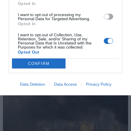
Opted In
I want to opt-out of processing my
Personal Data for Targeted Advertising.
Opted In
Trump busca recuperar el control del
relato
I want to opt-out of Collection, Use,
EVA MALDONADO
08/06/2026
Retention, Sale, and/or Sharing of my
Donald Trump ha vuelto a situarse en el centro de una
Personal Data that Is Unrelated with the
crisis internacional como suele hacerlo. Hablando al
Purposes for which it was collected.
mismo tiempo como jefe de Estado, negociador,
Opted Out
comentarista de los acontecimientos y protagonista
principal de una historia que, según su propio relato,
CONFIRM
gira alrededor de su capacidad para resolver conflictos
que otros...
Data Deletion
Data Access
Privacy Policy