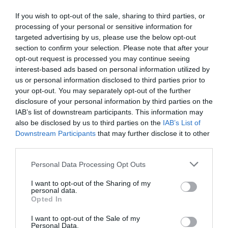
internacional, el primer ministro israelí, Benjamín Netanyahu, parece
estar tensando la cuerda de la provocación más allá...
If you wish to opt-out of the sale, sharing to third parties, or
Netanyahu se aferra al poder
processing of your personal or sensitive information for
targeted advertising by us, please use the below opt-out
EVA MALDONADO
16/06/2026
Benjamin Netanyahu ha despejado cualquier duda
section to confirm your selection. Please note that after your
sobre su futuro político. A sus 76 años, el dirigente que
opt-out request is processed you may continue seeing
más tiempo ha ocupado la jefatura del Gobierno
israelí ha anunciado que volverá a presentarse a las
interest-based ads based on personal information utilized by
elecciones parlamentarias previstas para octubre. Lo
us or personal information disclosed to third parties prior to
hará, además, con la misma seguridad que ha
caracterizado buena...
your opt-out. You may separately opt-out of the further
disclosure of your personal information by third parties on the
IAB’s list of downstream participants. This information may
also be disclosed by us to third parties on the
IAB’s List of
Downstream Participants
that may further disclose it to other
third parties.
Personal Data Processing Opt Outs
I want to opt-out of the Sharing of my
personal data.
Opted In
I want to opt-out of the Sale of my
Personal Data.