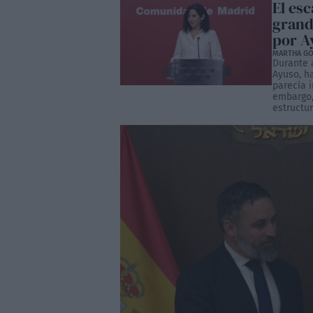
El es
grand
por A
MARTHA GO
Durante 
Ayuso, h
parecía 
embargo, 
estructur