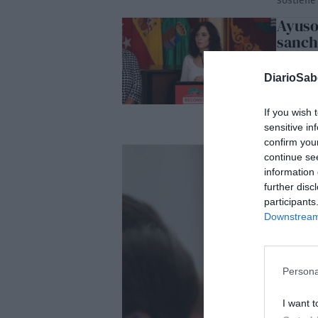
sostiene 
Ayuso 
sanch
ático
MARTHA GO
DiarioSa
La inesp
diecisie
Sierra O
If you wish 
instituci
sensitive in
la contien
confirm you
continue se
information 
further disc
participants
Downstream 
Persona
I want t