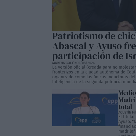
Patriotismo de chic
Abascal y Ayuso fre
participación de Is
MARTHA GOLFÍN
06/08/2026
La versión oficial (creada para no molest
fronterizos en la ciudad autónoma de Ceut
organizado como las únicas inductoras del
Inteligencia de la segunda potencia mundia
Medios
Madri
total
AGUSTÍN M
El titula
Ayuso: "
financiac
madrileñ