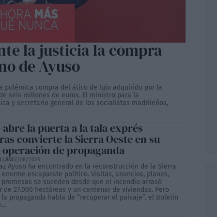
te la justicia la compra
rno de Ayuso
la polémica compra del ático de lujo adquirido por la
e seis millones de euros. El ministro para la
ica y secretario general de los socialistas madrileños,
abre la puerta a la tala exprés
as convierte la Sierra Oeste en su
 operación de propaganda
ILLÁN
07/08/2026
íaz Ayuso ha encontrado en la reconstrucción de la Sierra
enorme escaparate político. Visitas, anuncios, planes,
 promesas se suceden desde que el incendio arrasó
r de 27.000 hectáreas y un centenar de viviendas. Pero
la propaganda habla de “recuperar el paisaje”, el Boletín
...