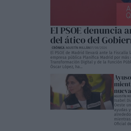
El PSOE denuncia an
del ático del Gobie
CRÓNICA
AGUSTÍN MILLÁN
07/08/2026
El PSOE de Madrid llevará ante la Fiscalía 
empresa pública Planifica Madrid por más d
Transformación Digital y de la Función Públ
Óscar López, ha...
Ayuso 
mientr
nueva
AGUSTÍN M
Isabel D
Oeste un 
ayudas y
alrededo
mientras 
Oficial de