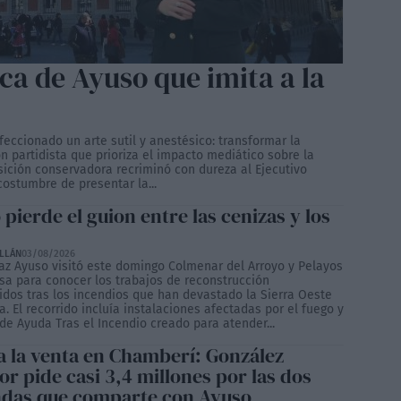
ca de Ayuso que imita a la
eccionado un arte sutil y anestésico: transformar la
n partidista que prioriza el impacto mediático sobre la
sición conservadora recriminó con dureza al Ejecutivo
ostumbre de presentar la...
pierde el guion entre las cenizas y los
ILLÁN
03/08/2026
íaz Ayuso visitó este domingo Colmenar del Arroyo y Pelayos
esa para conocer los trabajos de reconstrucción
dos tras los incendios que han devastado la Sierra Oeste
. El recorrido incluía instalaciones afectadas por el fuego y
de Ayuda Tras el Incendio creado para atender...
a la venta en Chamberí: González
r pide casi 3,4 millones por las dos
ndas que comparte con Ayuso