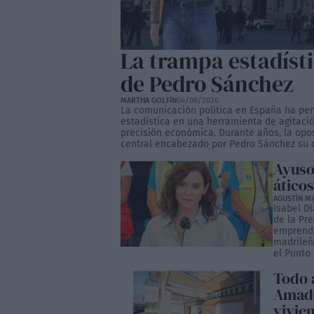
La trampa estadísti
de Pedro Sánchez
MARTHA GOLFÍN
04/08/2026
La comunicación política en España ha perf
estadística en una herramienta de agitació
precisión económica. Durante años, la opo
central encabezado por Pedro Sánchez su c
Ayuso 
áticos
AGUSTÍN M
Isabel D
de la Pr
emprendi
madrileña
el Punto 
Todo 
Amado
vivie