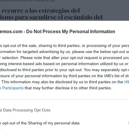
prácticamente en solitario la...
recurre a las estrategias del
ismo para sacudirse el escándalo del
LFÍN
05/08/2026
bemos.com -
Do Not Process My Personal Information
erada presencia de Isabel Díaz Ayuso en la reunión con los
te alcaldes afectados por los devastadores incendios de la
este de Madrid no respondía únicamente a la necesidad
to opt-out of the sale, sharing to third parties, or processing of your per
onal de mostrar cercanía ante la catástrofe. En el barro de
formation for targeted advertising by us, please use the below opt-out s
da política, el viaje a Villa del...
r selection. Please note that after your opt-out request is processed y
eing interest-based ads based on personal information utilized by us or
disclosed to third parties prior to your opt-out. You may separately opt-
losure of your personal information by third parties on the IAB’s list of
. This information may also be disclosed by us to third parties on the
IA
Participants
that may further disclose it to other third parties.
l Data Processing Opt Outs
o opt-out of the Sharing of my personal data.