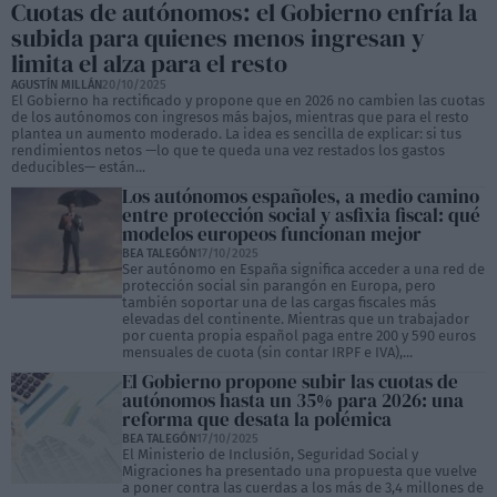
Cuotas de autónomos: el Gobierno enfría la
subida para quienes menos ingresan y
limita el alza para el resto
AGUSTÍN MILLÁN
20/10/2025
El Gobierno ha rectificado y propone que en 2026 no cambien las cuotas
de los autónomos con ingresos más bajos, mientras que para el resto
plantea un aumento moderado. La idea es sencilla de explicar: si tus
rendimientos netos —lo que te queda una vez restados los gastos
deducibles— están...
Los autónomos españoles, a medio camino
entre protección social y asfixia fiscal: qué
modelos europeos funcionan mejor
BEA TALEGÓN
17/10/2025
Ser autónomo en España significa acceder a una red de
protección social sin parangón en Europa, pero
también soportar una de las cargas fiscales más
elevadas del continente. Mientras que un trabajador
por cuenta propia español paga entre 200 y 590 euros
mensuales de cuota (sin contar IRPF e IVA),...
El Gobierno propone subir las cuotas de
autónomos hasta un 35% para 2026: una
reforma que desata la polémica
BEA TALEGÓN
17/10/2025
El Ministerio de Inclusión, Seguridad Social y
Migraciones ha presentado una propuesta que vuelve
a poner contra las cuerdas a los más de 3,4 millones de