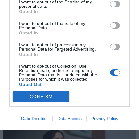
I want to opt-out of the Sharing of my
personal data.
Opted In
I want to opt-out of the Sale of my
Personal Data.
Opted In
I want to opt-out of processing my
Personal Data for Targeted Advertising.
Opted In
I want to opt-out of Collection, Use,
Retention, Sale, and/or Sharing of my
Personal Data that Is Unrelated with the
Purposes for which it was collected.
La noticia del día: Los autónomos saldrán a
Opted Out
la calle el próximo domingo
BEA TALEGÓN
27/11/2025
CONFIRM
El próximo domingo, 30 de noviembre, se convoca por
parte de la Plataforma por la Dignidad de los
Autónomos para que toda la ciudadanía salga a las
calles a denunciar las condiciones laborales de este
colectivo. En este vídeo análisis te explico los
Data Deletion
Data Access
Privacy Policy
detalles...