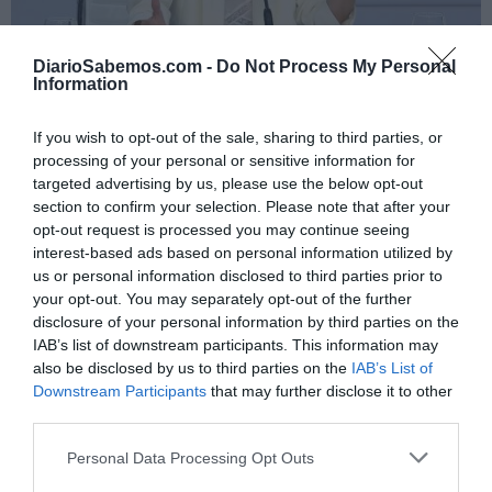
Yolanda Díaz abre el debate pendiente
DiarioSabemos.com -
Do Not Process My Personal
sobre los autónomos
Information
EVA MALDONADO
06/05/2026
Durante décadas, el trabajo autónomo en España ha vivido instalado
en una contradicción difícil de sostener. Se le exige como a una gran
If you wish to opt-out of the sale, sharing to third parties, or
empresa, pero se le protege bastante menos. Y aunque el
processing of your personal or sensitive information for
emprendimiento ocupa desde hace años un lugar destacado en el
targeted advertising by us, please use the below opt-out
discurso económico, la realidad cotidiana de muchos...
section to confirm your selection. Please note that after your
El Gobierno aplaza Verifactu a 2027 y
enciende al colectivo: “Otro volantazo que
opt-out request is processed you may continue seeing
genera desconfianza”
interest-based ads based on personal information utilized by
AGUSTÍN MILLÁN
02/12/2025
us or personal information disclosed to third parties prior to
La decisión del Consejo de Ministros de retrasar la
your opt-out. You may separately opt-out of the further
entrada en vigor de Verifactu, el nuevo sistema de
verificación de facturas, ha desencadenado reacciones
disclosure of your personal information by third parties on the
opuestas en el mundo del trabajo autónomo: alivio
IAB’s list of downstream participants. This information may
por el respiro temporal, combinada con un profundo
also be disclosed by us to third parties on the
IAB’s List of
malestar ante lo que perciben como una nueva
improvisación normativa....
Downstream Participants
that may further disclose it to other
third parties.
Personal Data Processing Opt Outs