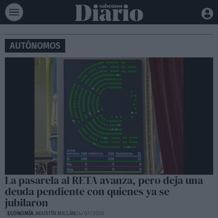
AUTÓNOMOS
La pasarela al RETA avanza, pero deja una
deuda pendiente con quienes ya se
jubilaron
ECONOMÍA
AGUSTÍN MILLÁN
24/07/2026