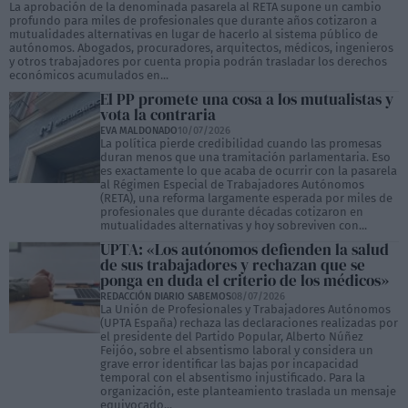
La aprobación de la denominada pasarela al RETA supone un cambio
profundo para miles de profesionales que durante años cotizaron a
mutualidades alternativas en lugar de hacerlo al sistema público de
autónomos. Abogados, procuradores, arquitectos, médicos, ingenieros
y otros trabajadores por cuenta propia podrán trasladar los derechos
económicos acumulados en...
El PP promete una cosa a los mutualistas y
vota la contraria
EVA MALDONADO
10/07/2026
La política pierde credibilidad cuando las promesas
duran menos que una tramitación parlamentaria. Eso
es exactamente lo que acaba de ocurrir con la pasarela
al Régimen Especial de Trabajadores Autónomos
(RETA), una reforma largamente esperada por miles de
profesionales que durante décadas cotizaron en
mutualidades alternativas y hoy sobreviven con...
UPTA: «Los autónomos defienden la salud
de sus trabajadores y rechazan que se
ponga en duda el criterio de los médicos»
REDACCIÓN DIARIO SABEMOS
08/07/2026
La Unión de Profesionales y Trabajadores Autónomos
(UPTA España) rechaza las declaraciones realizadas por
el presidente del Partido Popular, Alberto Núñez
Feijóo, sobre el absentismo laboral y considera un
grave error identificar las bajas por incapacidad
temporal con el absentismo injustificado. Para la
organización, este planteamiento traslada un mensaje
equivocado...