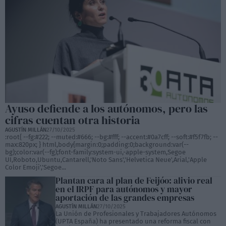
Ayuso defiende a los autónomos, pero las
cifras cuentan otra historia
AGUSTÍN MILLÁN
27/10/2025
:root{ --fg:#222; --muted:#666; --bg:#fff; --accent:#0a7cff; --soft:#f5f7fb; --
max:820px; } html,body{margin:0;padding:0;background:var(--
bg);color:var(--fg);font-family:system-ui,-apple-system,Segoe
UI,Roboto,Ubuntu,Cantarell,'Noto Sans','Helvetica Neue',Arial,'Apple
Color Emoji','Segoe...
Plantan cara al plan de Feijóo: alivio real
en el IRPF para autónomos y mayor
aportación de las grandes empresas
AGUSTÍN MILLÁN
27/10/2025
La Unión de Profesionales y Trabajadores Autónomos
(UPTA España) ha presentado una reforma fiscal con