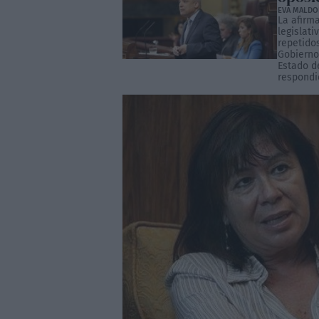
EVA MALD
La afirm
legislat
repetidos
Gobierno
Estado d
respondid