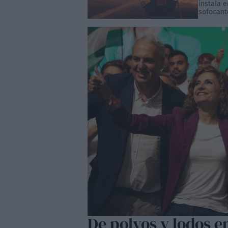
instala 
sofocante
De polvos y lodos e