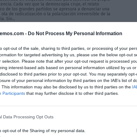
encia. Cada vez que la demoscopia cruje, el relato
ico de los grandes partidos se apresura a denunciar una
ola de radicalización o la polarización irreversible de la
a. Sin...
bemos.com -
Do Not Process My Personal Information
to opt-out of the sale, sharing to third parties, or processing of your per
formation for targeted advertising by us, please use the below opt-out s
r selection. Please note that after your opt-out request is processed y
eing interest-based ads based on personal information utilized by us or
disclosed to third parties prior to your opt-out. You may separately opt-
losure of your personal information by third parties on the IAB’s list of
. This information may also be disclosed by us to third parties on the
IA
Participants
that may further disclose it to other third parties.
l Data Processing Opt Outs
o opt-out of the Sharing of my personal data.