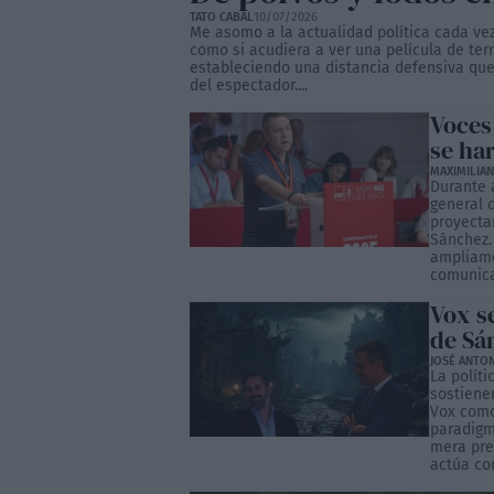
TATO CABAL
10/07/2026
Me asomo a la actualidad política cada ve
como si acudiera a ver una película de ter
estableciendo una distancia defensiva que
del espectador....
Voces
se ha
MAXIMILIA
Durante 
general 
proyectar
Sánchez.
ampliame
comunicac
Vox se
de Sá
JOSÉ ANTO
La políti
sostiene
Vox como
paradigmá
mera pre
actúa co