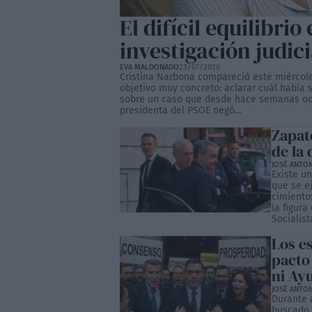
El difícil equilibrio 
investigación judici
EVA MALDONADO
23/07/2026
Cristina Narbona compareció este miércole
objetivo muy concreto: aclarar cuál había 
sobre un caso que desde hace semanas ocu
presidenta del PSOE negó...
Zapat
de la
JOSÉ ANTO
Existe un
que se e
cimiento
la figura
Socialis
Los e
pacto
ni Ay
JOSÉ ANTO
Durante a
buscado 