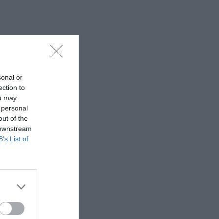
sonal or
ection to
ou may
 personal
out of the
 downstream
B’s List of