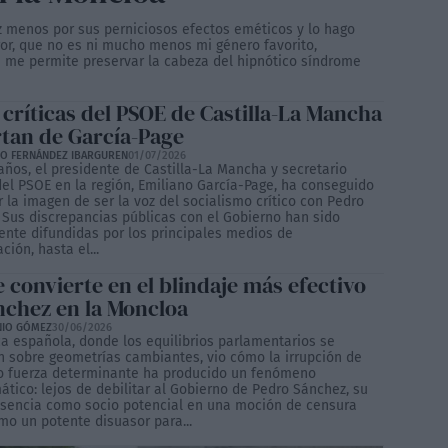
z menos por sus perniciosos efectos eméticos y lo hago
ror, que no es ni mucho menos mi género favorito,
 me permite preservar la cabeza del hipnótico síndrome
 críticas del PSOE de Castilla-La Mancha
rtan de García-Page
NO FERNÁNDEZ IBARGUREN
01/07/2026
años, el presidente de Castilla-La Mancha y secretario
del PSOE en la región, Emiliano García-Page, ha conseguido
 la imagen de ser la voz del socialismo crítico con Pedro
 Sus discrepancias públicas con el Gobierno han sido
nte difundidas por los principales medios de
ión, hasta el...
 convierte en el blindaje más efectivo
nchez en la Moncloa
NIO GÓMEZ
30/06/2026
ca española, donde los equilibrios parlamentarios se
n sobre geometrías cambiantes, vio cómo la irrupción de
 fuerza determinante ha producido un fenómeno
tico: lejos de debilitar al Gobierno de Pedro Sánchez, su
sencia como socio potencial en una moción de censura
mo un potente disuasor para...