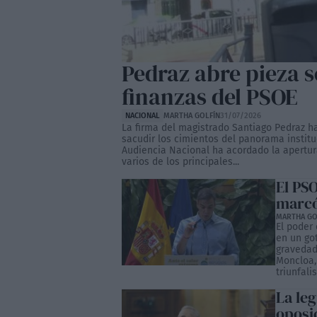
Pedraz abre pieza s
finanzas del PSOE
NACIONAL
MARTHA GOLFÍN
31/07/2026
La firma del magistrado Santiago Pedraz 
sacudir los cimientos del panorama instituc
Audiencia Nacional ha acordado la apertu
varios de los principales...
El PS
marcó
MARTHA GO
El poder
en un got
gravedad
Moncloa,
triunfali
La leg
oposic