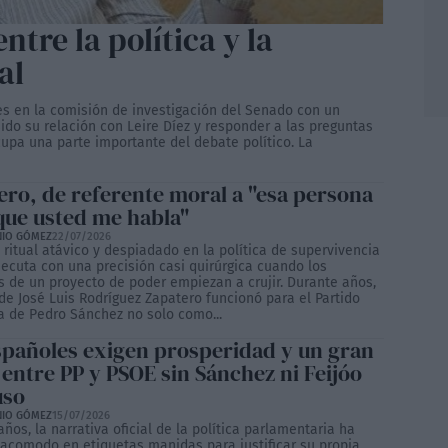
entre la política y la
al
s en la comisión de investigación del Senado con un
sido su relación con Leire Díez y responder a las preguntas
pa una parte importante del debate político. La
ero, de referente moral a "esa persona
 que usted me habla"
NIO GÓMEZ
22/07/2026
 ritual atávico y despiadado en la política de supervivencia
jecuta con una precisión casi quirúrgica cuando los
s de un proyecto de poder empiezan a crujir. Durante años,
 de José Luis Rodríguez Zapatero funcionó para el Partido
ta de Pedro Sánchez no solo como...
spañoles exigen prosperidad y un gran
 entre PP y PSOE sin Sánchez ni Feijóo
uso
NIO GÓMEZ
15/07/2026
ños, la narrativa oficial de la política parlamentaria ha
acomodo en etiquetas manidas para justificar su propia