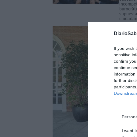
incompet
burocrát
supuesta 
ciudadaní
DiarioSa
If you wish 
sensitive in
confirm you
continue se
information 
further disc
participants
Downstream 
Persona
I want t