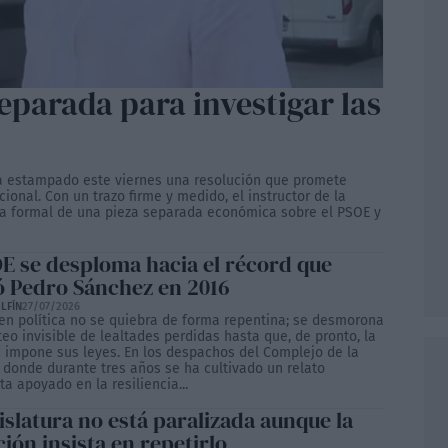
eparada para investigar las
ha estampado este viernes una resolución que promete
ional. Con un trazo firme y medido, el instructor de la
ra formal de una pieza separada económica sobre el PSOE y
OE se desploma hacia el récord que
 Pedro Sánchez en 2016
LFÍN
27/07/2026
 en política no se quiebra de forma repentina; se desmorona
eo invisible de lealtades perdidas hasta que, de pronto, la
 impone sus leyes. En los despachos del Complejo de la
 donde durante tres años se ha cultivado un relato
sta apoyado en la resiliencia...
islatura no está paralizada aunque la
ión insista en repetirlo