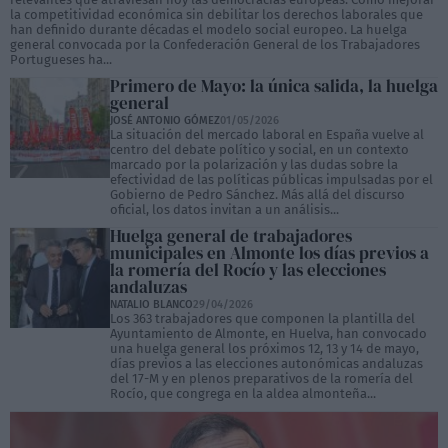
la competitividad económica sin debilitar los derechos laborales que
han definido durante décadas el modelo social europeo. La huelga
general convocada por la Confederación General de los Trabajadores
Portugueses ha...
Primero de Mayo: la única salida, la huelga
general
JOSÉ ANTONIO GÓMEZ
01/05/2026
La situación del mercado laboral en España vuelve al
centro del debate político y social, en un contexto
marcado por la polarización y las dudas sobre la
efectividad de las políticas públicas impulsadas por el
Gobierno de Pedro Sánchez. Más allá del discurso
oficial, los datos invitan a un análisis...
Huelga general de trabajadores
municipales en Almonte los días previos a
la romería del Rocío y las elecciones
andaluzas
NATALIO BLANCO
29/04/2026
Los 363 trabajadores que componen la plantilla del
Ayuntamiento de Almonte, en Huelva, han convocado
una huelga general los próximos 12, 13 y 14 de mayo,
días previos a las elecciones autonómicas andaluzas
del 17-M y en plenos preparativos de la romería del
Rocío, que congrega en la aldea almonteña...