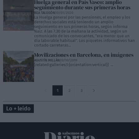
Huelga general en País Vasco: amplio
seguimiento durante sus primeras horas
BEA TALEGÓN
30/01/2020
La Huelga general por las pensiones, el empleo y los
derechos sociales está teniendo un amplio
seguimiento en sus primeras horas, según informa
Naiz. A las 7.30 de la mañana la actividad, según un
comunicado de los convocantes, "era menor que un
día laborable habitual". Los piquetes informativos han
cortado carreteras...
Movilizaciones en Barcelona, en imágenes
AGUSTÍN MILLÁN
20/10/2019
[related:galleries:1:{orientation:vertical}] ...
1
2
3
Lo + leído