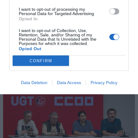
I want to opt-out of processing my
Personal Data for Targeted Advertising.
Opted In
I want to opt-out of Collection, Use,
Retention, Sale, and/or Sharing of my
Masivo seguimiento de la huelga de
Personal Data that Is Unrelated with the
autobuses: los conductores alzan la voz
Purposes for which it was collected.
por su jubilación anticipada
Opted Out
AGUSTÍN MILLÁN
28/10/2024
La huelga de autobuses en España ha comenzado con
CONFIRM
un seguimiento cercano al 100%, según los sindicatos
CCOO y UGT. Miles de conductores han detenido sus
vehículos para reclamar algo que consideran de
justicia: una jubilación anticipada, que alivie la carga
de una profesión que, aseguran, implica peligrosidad y
Data Deletion
Data Access
Privacy Policy
desgaste...