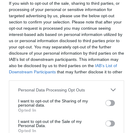
activo como los pensionistas, está en peligro, principalmente, por la
If you wish to opt-out of the sale, sharing to third parties, or
ineptitud del actual gobierno y, no hay que olvidarlo, por la codicia de
processing of your personal or sensitive information for
las aseguradoras. Tal y como ha denunciado el sindicato CSIF ante el
Defensor del Pueblo, los...
targeted advertising by us, please use the below opt-out
section to confirm your selection. Please note that after your
O MUFACE o huelga general
opt-out request is processed you may continue seeing
JOSÉ ANTONIO GÓMEZ
19/11/2024
interest-based ads based on personal information utilized by
Los sindicatos se han domesticado demasiado.
Cuando las organizaciones de defensa de los derechos
us or personal information disclosed to third parties prior to
de los trabajadores no se habían desclasado, una
your opt-out. You may separately opt-out of the further
situación como la de MUFACE habría provocado la
convocatoria inmediata de una huelga general de
disclosure of your personal information by third parties on the
funcionarios. Esto es fundamental, sobre todo porque
IAB’s list of downstream participants. This information may
el escenario de crisis actual es...
also be disclosed by us to third parties on the
IAB’s List of
Downstream Participants
that may further disclose it to other
third parties.
Personal Data Processing Opt Outs
I want to opt-out of the Sharing of my
personal data.
Opted In
I want to opt-out of the Sale of my
Personal Data.
Opted In