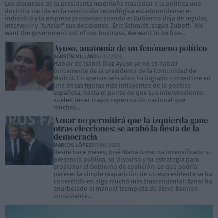
Los discursos de la presidenta madrileña trasladan a la política una
doctrina nacida en la revolución tecnológica estadounidense: el
individuo y la empresa prosperan cuando el Gobierno deja de regular,
intervenir y “tutelar” sus decisiones. Eric Schmidt, según Zuboff: “We
want the government out of our business. We want to be free...
Ayuso, anatomía de un fenómeno político
AGUSTÍN MILLÁN
04/07/2026
Hablar de Isabel Díaz Ayuso ya no es hablar
únicamente de la presidenta de la Comunidad de
Madrid. En apenas seis años ha logrado convertirse en
una de las figuras más influyentes de la política
española, hasta el punto de que sus intervenciones
suelen tener mayor repercusión nacional que
muchas...
Aznar no permitirá que la izquierda gane
otras elecciones: se acabó la fiesta de la
democracia
MARCOS LÓPEZ
07/06/2026
Desde hace meses, José María Aznar ha intensificado su
presencia pública, su discurso y su estrategia para
erosionar al Gobierno de coalición. Lo que podría
parecer la simple reaparición de un expresidente se ha
convertido en algo mucho más trascendental: Aznar ha
enarbolado el manual trumpista de Steve Bannon
consistente...