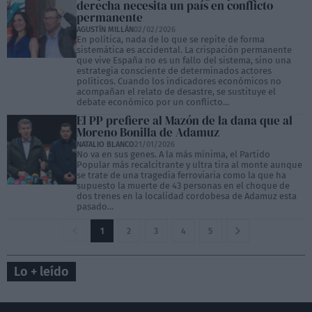
derecha necesita un país en conflicto
permanente
AGUSTÍN MILLÁN
02/02/2026
En política, nada de lo que se repite de forma
sistemática es accidental. La crispación permanente
que vive España no es un fallo del sistema, sino una
estrategia consciente de determinados actores
políticos. Cuando los indicadores económicos no
acompañan el relato de desastre, se sustituye el
debate económico por un conflicto...
El PP prefiere al Mazón de la dana que al
Moreno Bonilla de Adamuz
NATALIO BLANCO
21/01/2026
No va en sus genes. A la más mínima, el Partido
Popular más recalcitrante y ultra tira al monte aunque
se trate de una tragedia ferroviaria como la que ha
supuesto la muerte de 43 personas en el choque de
dos trenes en la localidad cordobesa de Adamuz esta
pasado...
1
2
3
4
5
Lo + leído