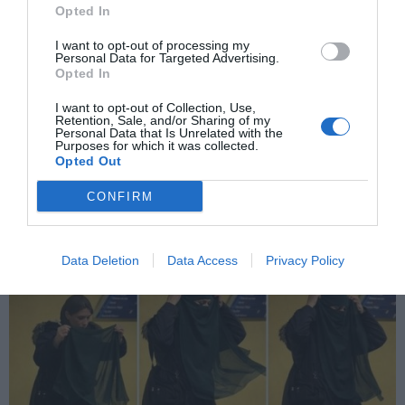
Opted In
I want to opt-out of processing my
Personal Data for Targeted Advertising.
Opted In
I want to opt-out of Collection, Use,
Retention, Sale, and/or Sharing of my
La derecha europea endurece la política
Personal Data that Is Unrelated with the
migratoria tras pactar con la ultraderecha
Purposes for which it was collected.
Opted Out
EVA MALDONADO
11/03/2026
La política migratoria europea acaba de dar otro paso
hacia el endurecimiento. La comisión de Libertades
CONFIRM
Civiles del Parlamento Europeo aprobó su posición
para negociar la reforma de la directiva de retornos
con un acuerdo impulsado por el Partido Popular
Europeo y apoyado por varios grupos de ultraderecha.
El texto,...
Data Deletion
Data Access
Privacy Policy