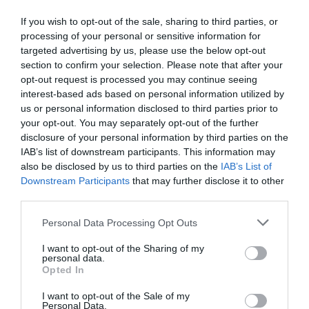
comunicación como arma de difamación ha vuelto a situarse en el
centro del debate jurídico en España. El reciente procesamiento de Vito
If you wish to opt-out of the sale, sharing to third parties, or
Quiles por parte de una jueza de Sevilla marca un hito significativo en
processing of your personal or sensitive information for
la interpretación de...
targeted advertising by us, please use the below opt-out
Trump y MAGA, se les rompió el amor de
section to confirm your selection. Please note that after your
tanto usarlo
opt-out request is processed you may continue seeing
JOSÉ ANTONIO GÓMEZ
20/03/2026
La decisión de Donald Trump de iniciar una guerra en
interest-based ads based on personal information utilized by
Oriente Medio no solo reabre un frente geopolítico de
us or personal information disclosed to third parties prior to
alto riesgo, sino que está provocando una grieta
your opt-out. You may separately opt-out of the further
inesperada en el corazón ideológico del movimiento
ultraconservador estadounidense. Lo que durante
disclosure of your personal information by third parties on the
años pareció una lealtad inquebrantable dentro de la
IAB’s list of downstream participants. This information may
secta MAGA comienza...
also be disclosed by us to third parties on the
IAB’s List of
Downstream Participants
that may further disclose it to other
third parties.
Personal Data Processing Opt Outs
I want to opt-out of the Sharing of my
personal data.
Opted In
I want to opt-out of the Sale of my
Personal Data.