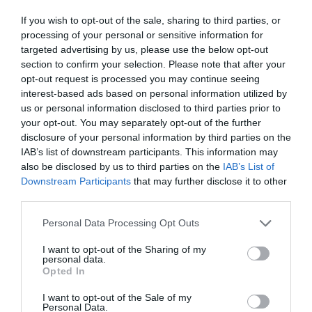
Real
JOSÉ ANTONIO GÓMEZ
23/06/2026
If you wish to opt-out of the sale, sharing to third parties, or
El Teatro Real de Madrid posee una acústica perfecta. Está diseñado
processing of your personal or sensitive information for
para que hasta el más leve susurro en el escenario retumbe con nitidez
en el último palco del gallinero. Quizá por eso fue el escenario elegido
targeted advertising by us, please use the below opt-out
por el presidente del Gobierno, Pedro Sánchez, para escenificar la
section to confirm your selection. Please note that after your
penúltima entrega de...
opt-out request is processed you may continue seeing
Los datos absolutos muestran un récord de
interest-based ads based on personal information utilized by
afiliación frente a las señales de
us or personal information disclosed to third parties prior to
agotamiento en la reducción del paro
your opt-out. You may separately opt-out of the further
JOSÉ ANTONIO GÓMEZ
02/06/2026
El mercado laboral español vive una dualidad inédita
disclosure of your personal information by third parties on the
que mezcla la euforia de las grandes cifras de
IAB’s list of downstream participants. This information may
ocupación con los primeros síntomas de fatiga
estructural. Durante el pasado mes de mayo, la
also be disclosed by us to third parties on the
IAB’s List of
economía del país volvió a exhibir músculo al sumar
Downstream Participants
that may further disclose it to other
231.975 nuevos afiliados a la Seguridad Social, firmando
third parties.
uno...
Personal Data Processing Opt Outs
I want to opt-out of the Sharing of my
personal data.
Opted In
I want to opt-out of the Sale of my
Personal Data.