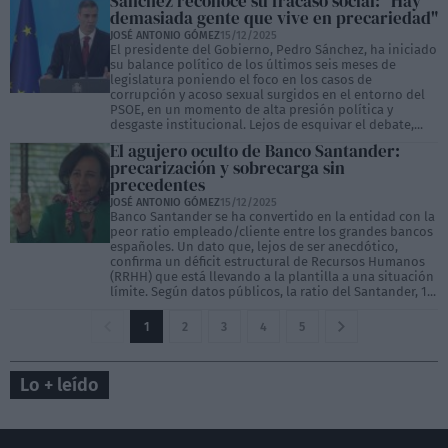
Sánchez reconoce su fracaso social: "Hay
demasiada gente que vive en precariedad"
JOSÉ ANTONIO GÓMEZ
15/12/2025
El presidente del Gobierno, Pedro Sánchez, ha iniciado
su balance político de los últimos seis meses de
legislatura poniendo el foco en los casos de
corrupción y acoso sexual surgidos en el entorno del
PSOE, en un momento de alta presión política y
desgaste institucional. Lejos de esquivar el debate,...
El agujero oculto de Banco Santander:
precarización y sobrecarga sin
precedentes
JOSÉ ANTONIO GÓMEZ
15/12/2025
Banco Santander se ha convertido en la entidad con la
peor ratio empleado/cliente entre los grandes bancos
españoles. Un dato que, lejos de ser anecdótico,
confirma un déficit estructural de Recursos Humanos
(RRHH) que está llevando a la plantilla a una situación
límite. Según datos públicos, la ratio del Santander, 1...
1
2
3
4
5
Lo + leído