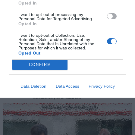
Opted In
I want to opt-out of processing my
Personal Data for Targeted Advertising.
Opted In
I want to opt-out of Collection, Use,
Retention, Sale, and/or Sharing of my
Personal Data that Is Unrelated with the
Purposes for which it was collected.
Opted Out
Los datos oficiales destruyen el
triunfalismo de Pedro Sánchez
CONFIRM
JOSÉ ANTONIO GÓMEZ
30/05/2026
El relato económico oficial se ha convertido en el
principal activo político de Pedro Sánchez, un muro de
datos macroeconómicos con el que la Moncloa intenta
Data Deletion
Data Access
Privacy Policy
blindar su gestión frente a las críticas de la oposición.
Sin embargo, cuando se levanta el capó de la
estadística y se analiza la...