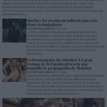
estabilidad contractual, donde la precariedad parece haber sido
erradicada mediante la simple modificación de la nomenclatura
administrativa. Sin embargo, cuando se retira el velo de la propaganda
gubernamental,...
Sánchez ha creado un infierno para las
clases trabajadoras
JOSÉ ANTONIO GÓMEZ
02/08/2026
La foto que Pedro Sánchez transmite del mercado
laboral español es cómoda para el Gobierno, pero
incompleta para cualquiera que mire más allá del
titular. Sí, la contratación indefinida ha crecido con
fuerza desde la reforma laboral, el paro registrado baja
en términos interanuales y la estadística pública
ofrece una...
La fatamorgana de Sánchez: La gran
trampa de la España precaria que
maquilla la propaganda de Moncloa
JOSÉ ANTONIO GÓMEZ
29/07/2026
Cada mes con los datos del paro registrado publicados
por el SEPE y con las cifras de las afiliaciones a la
Seguridad Social, cada trimestre con la Encuesta de
Población Activa del Instituto Nacional de Estadística,
el Gobierno de Pedro Sánchez sale en tromba con una
ofensiva propagandística basada en...