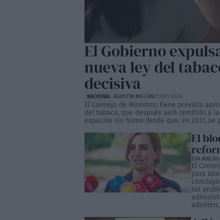
El Gobierno expulsa
nueva ley del tabac
decisiva
NACIONAL
AGUSTÍN MILLÁN
21/07/2026
El Consejo de Ministros tiene previsto apro
del tabaco, que después será remitido a la
espacios sin humo desde que, en 2011, se p
El blo
refor
EVA MALD
El Conse
para abo
concluyó
los prob
administ
admiten..