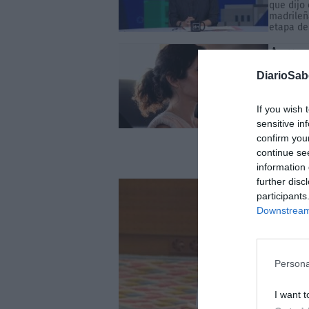
que dijo 
madrileñ
etapa de 
Ayuso
Méxic
DiarioSa
Sánch
AGUSTÍN M
La entre
If you wish 
accident
sensitive in
política
confirm you
han elev
Gobierno
continue se
estancia 
information 
further disc
participants
Downstream 
Persona
I want t