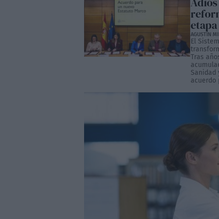
Adiós
refor
etapa
AGUSTÍN M
El Siste
transfor
Tras año
acumulada
Sanidad 
acuerdo p