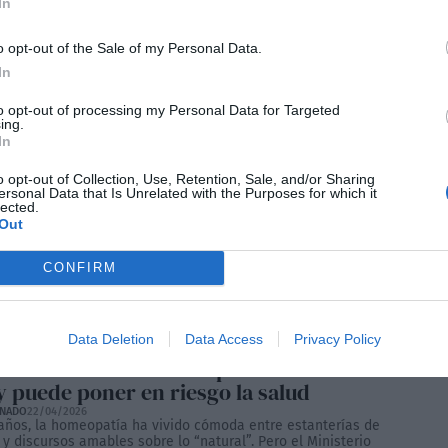
In
o opt-out of the Sale of my Personal Data.
In
to opt-out of processing my Personal Data for Targeted
ing.
In
o opt-out of Collection, Use, Retention, Sale, and/or Sharing
en Más Madrid pone en
ersonal Data that Is Unrelated with the Purposes for which it
lected.
mplio de izquierdas de
Out
CONFIRM
nidad y líder de Más Madrid, Mónica García, reclamaba a los
ólida que dé perspectiva de futuro”, que sea lo
e de quién la lidera. “El espacio progresista no ha...
Data Deletion
Data Access
Privacy Policy
ad desmonta la homeopatía: no cura
y puede poner en riesgo la salud
ONADO
22/04/2026
años, la homeopatía ha vivido cómoda entre estanterías de
y discursos amables sobre lo “natural”. Pero el Ministerio