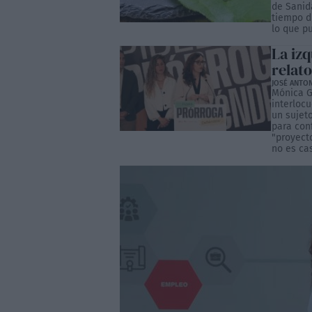
de Sanid
tiempo d
lo que pu
La iz
relat
JOSÉ ANTO
Mónica G
interlocu
un sujeto
para con
"proyect
no es casu