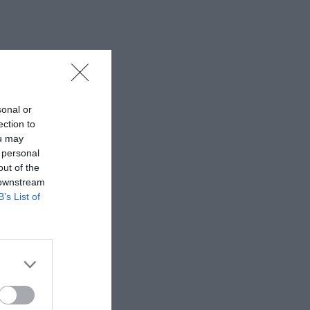
sonal or
ection to
ou may
 personal
out of the
 downstream
B’s List of