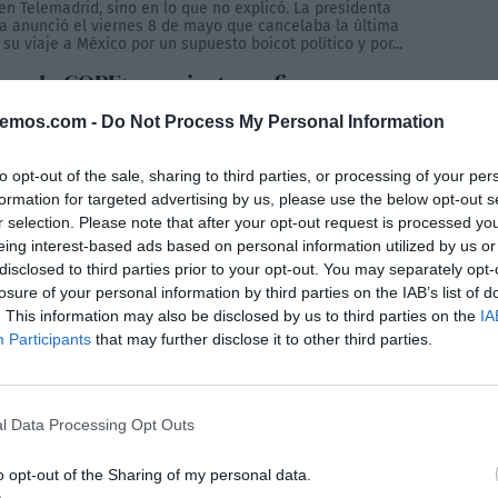
en Telemadrid, sino en lo que no explicó. La presidenta
a anunció el viernes 8 de mayo que cancelaba la última
su viaje a México por un supuesto boicot político y por...
 en la COPE: convierte su fiasco en
o en victimismo y dispara contra
bemos.com -
Do Not Process My Personal Information
ez y Sheinbaum sin pruebas
ILLÁN
12/05/2026
vista de Isabel Díaz Ayuso en la cadena COPE tras su
to opt-out of the sale, sharing to third parties, or processing of your per
ado viaje a México dejó una sucesión de afirmaciones
formation for targeted advertising by us, please use the below opt-out s
s, acusaciones sin demostrar y comparaciones extremas que
r selection. Please note that after your opt-out request is processed y
ado aún más la tensión diplomática entre España y el
 mexicano. La presidenta madrileña intentó presentar su
eing interest-based ads based on personal information utilized by us or
como...
disclosed to third parties prior to your opt-out. You may separately opt-
losure of your personal information by third parties on the IAB’s list of
. This information may also be disclosed by us to third parties on the
IA
Participants
that may further disclose it to other third parties.
l Data Processing Opt Outs
o opt-out of the Sharing of my personal data.