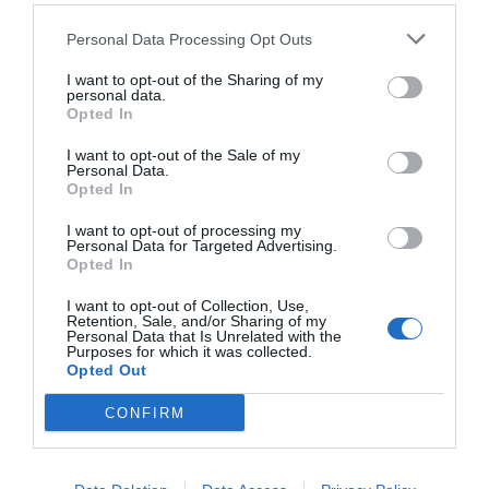
redistributiva en un Congreso muy fragmentado, aunque
Personal Data Processing Opt Outs
con una mayoría más de abstención que de entusiasmo.
Vox votó en contra y el PP prefirió no bloquear la medida,
I want to opt-out of the Sharing of my
personal data.
pero tampoco respaldarla.
Opted In
La reforma no elimina el copago farmacéutico, pero lo
I want to opt-out of the Sale of my
Personal Data.
hace menos ciego socialmente.
Opted In
I want to opt-out of processing my
Ese es probablemente su principal valor. Introduce una
Personal Data for Targeted Advertising.
Opted In
idea elemental en cualquier política pública de orientación
progresiva, no debe aportar igual quien no vive igual. Y
I want to opt-out of Collection, Use,
Retention, Sale, and/or Sharing of my
en una sociedad donde la enfermedad crónica, el
Personal Data that Is Unrelated with the
Purposes for which it was collected.
envejecimiento y la precariedad económica se cruzan cada
Opted Out
vez con más frecuencia, esa diferencia puede ser decisiva.
CONFIRM
Añadir
DiarioSabemos
como fuente preferida de
Google de forma gratuita