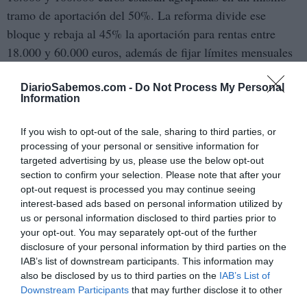
tramo de aportación del 50%. La reforma divide ese
bloque y rebaja al 45% la aportación para rentas entre
18.000 y 60.000 euros, además de fijar límites mensuales
en los tramos inferiores para evitar cargas acumuladas
excesivas.
DiarioSabemos.com -
Do Not Process My Personal
Information
pensionistas
En el caso de los
, se mantienen los
If you wish to opt-out of the sale, sharing to third parties, or
mecanismos de protección mediante topes mensuales y se
processing of your personal or sensitive information for
añade una mayor diferenciación por renta. También
targeted advertising by us, please use the below opt-out
continúan las exenciones para colectivos vulnerables,
section to confirm your selection. Please note that after your
opt-out request is processed you may continue seeing
como beneficiarios del Ingreso Mínimo Vital, pensiones
interest-based ads based on personal information utilized by
no contributivas, personas desempleadas sin prestación y
us or personal information disclosed to third parties prior to
otros grupos especialmente protegidos.
your opt-out. You may separately opt-out of the further
disclosure of your personal information by third parties on the
La convalidación parlamentaria deja además una
IAB’s list of downstream participants. This information may
also be disclosed by us to third parties on the
IAB’s List of
lectura política relevante
. El Gobierno logra sacar
Downstream Participants
that may further disclose it to other
adelante una reforma sanitaria con una fuerte carga
third parties.