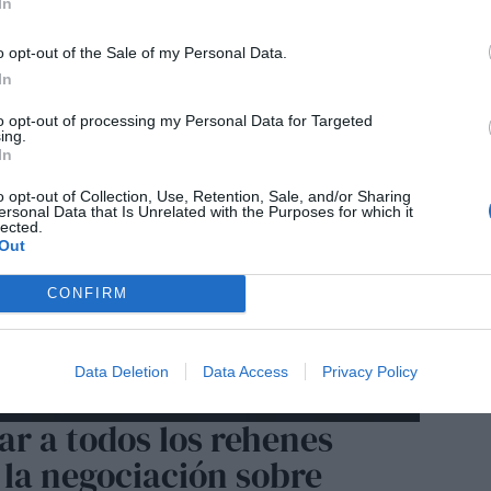
In
o opt-out of the Sale of my Personal Data.
In
to opt-out of processing my Personal Data for Targeted
ing.
In
o opt-out of Collection, Use, Retention, Sale, and/or Sharing
ersonal Data that Is Unrelated with the Purposes for which it
lected.
Out
CONFIRM
Data Deletion
Data Access
Privacy Policy
r a todos los rehenes
a la negociación sobre