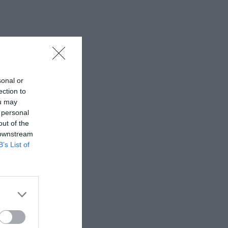
sonal or
ection to
ou may
 personal
out of the
 downstream
B’s List of