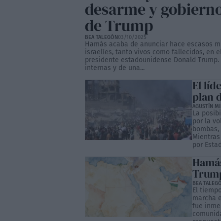
desarme y gobierno
de Trump
BEA TALEGÓN
03/10/2025
Hamás acaba de anunciar hace escasos min
israelíes, tanto vivos como fallecidos, en 
presidente estadounidense Donald Trump. L
internas y de una...
El líd
plan d
AGUSTÍN M
La posibi
por la vo
bombas, 
Mientras
por Estad
Hamás
Trump
BEA TALEG
El tiemp
marcha e
fue inmed
comunida