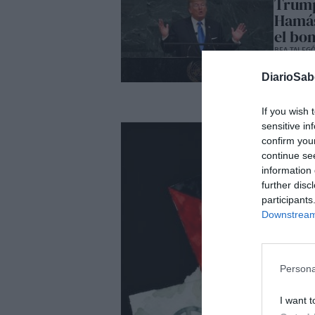
Trump
Hamás
el bo
BEA TALEG
Según ac
Hamás: "
DiarioSa
debe dej
informac
Hamás, cr
If you wish 
sensitive in
confirm you
continue se
information 
further disc
participants
Downstream 
Persona
I want t