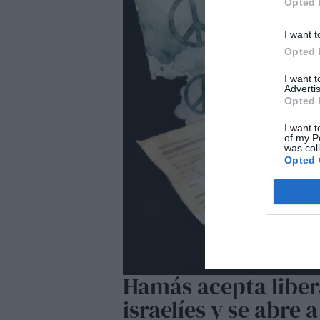
Opted 
I want t
Opted 
I want 
Advertis
Opted 
I want t
of my P
was col
Opted 
Hamás acepta libera
israelíes y se abre 