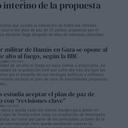
 interino de la propuesta
utos que acepta la liberación de todos los rehenes
el marco del plan de paz de 20 puntos propuesto por el
a decisión llega después de días de intensas consultas
er militar de Hamás en Gaza se opone al
e alto al fuego, según la BBC
ILLÁN
03/10/2025
lidad de un alto el fuego en Gaza vuelve a estancarse, no
luntad de la población civil que sufre día tras día bajo las
sino por el empeño de sus verdugos políticos y militares.
 Hamás rechaza el plan de cese de hostilidades propuesto
os...
 estudia aceptar el plan de paz de
 con “revisiones clave”
ÓN
03/10/2025
o pasa y queda cada vez menos margen para poner en
l plan de Trump sobre Gaza. La aceptación de Netanyahu
iata, así como por parte de los principales actores de la
d internacional. Pero queda pendiente conocer la