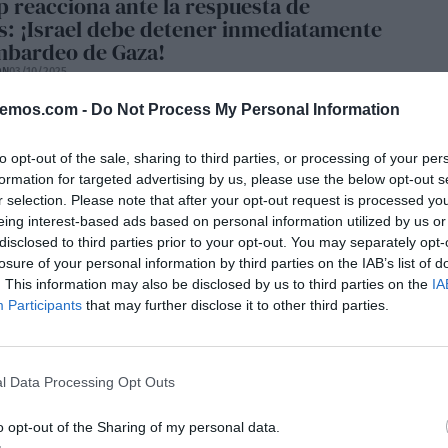
 reacciona ante la respuesta de
: ¡Israel debe detener inmediatamente
mbardeo de Gaza!
ÓN
03/10/2025
aba de informar Al Jazeera, Trump ya ha respondido a
Trump dice que la respuesta de Hamás significa que Israel
bemos.com -
Do Not Process My Personal Information
ar de bombardear Gaza para sacar a los cautivos" titula la
ión. “Basándome en la Declaración que acaba de emitir
eo que están listos para una PAZ duradera....
to opt-out of the sale, sharing to third parties, or processing of your per
formation for targeted advertising by us, please use the below opt-out s
r selection. Please note that after your opt-out request is processed y
eing interest-based ads based on personal information utilized by us or
disclosed to third parties prior to your opt-out. You may separately opt-
losure of your personal information by third parties on the IAB’s list of
. This information may also be disclosed by us to third parties on the
IA
Participants
that may further disclose it to other third parties.
l Data Processing Opt Outs
o opt-out of the Sharing of my personal data.