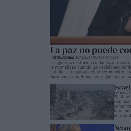
La paz no puede co
INTERNACIONAL
EVA MALDONADO
06/07/2026
Las guerras destruyen ciudades, infraestru
la normalidad cuando las decisiones polít
batalla. La negativa del primer ministro is
Gaza hasta que Hamás entregue las armas r
Israe
EVA MALD
El alto e
reanudar 
comunica
la respo
Entretant
Netan