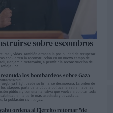
nstruirse sobre escombros
cturas y vidas. También arrasan la posibilidad de recuperar
icas convierten la reconstrucción en un nuevo campo de
raelí, Benjamin Netanyahu, a permitir la reconstrucción de
efleja una...
l reanuda los bombardeos sobre Gaza
ONADO
29/10/2025
l fuego, ya frágil desde su firma, se desmorona. La orden de
los ataques parte de la cúpula política israelí sin apenas
ción pública y con una narrativa que vuelve a colocar toda
nsabilidad en la parte más asediada y devastada.
o, la población civil paga...
yahu ordena al Ejército retomar "de