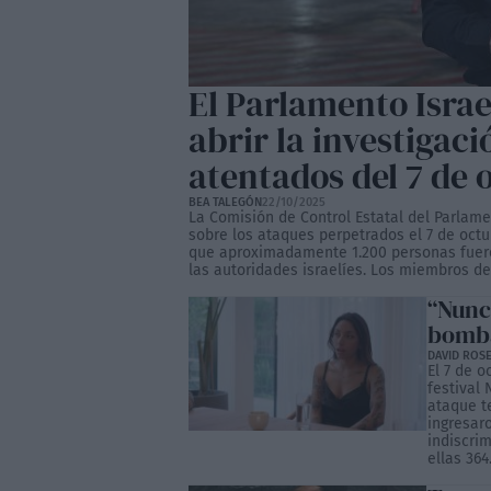
El Parlamento Israe
abrir la investigaci
atentados del 7 de 
BEA TALEGÓN
22/10/2025
La Comisión de Control Estatal del Parlame
sobre los ataques perpetrados el 7 de octu
que aproximadamente 1.200 personas fuero
las autoridades israelíes. Los miembros de.
“Nunc
bomba
DAVID ROS
El 7 de o
festival 
ataque t
ingresar
indiscri
ellas 364.