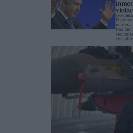
inmed
viola
JUAN CARLO
El prime
martes a
tras denu
Movimient
consultas