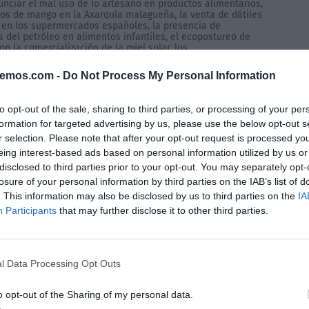
unciar el mal uso de lo artesano en productos alimentarios,
ivos de mango en la Axarquía malagueña, la venta de dátiles
l en los supermercados españoles, la presencia de
s del petróleo en alimentos infantiles, el ecopostureo de
n la comercialización de la miel solar, los...
bemos.com -
Do Not Process My Personal Information
to opt-out of the sale, sharing to third parties, or processing of your per
formation for targeted advertising by us, please use the below opt-out s
r selection. Please note that after your opt-out request is processed y
eing interest-based ads based on personal information utilized by us or
disclosed to third parties prior to your opt-out. You may separately opt-
losure of your personal information by third parties on the IAB’s list of
. This information may also be disclosed by us to third parties on the
IA
Participants
that may further disclose it to other third parties.
l Data Processing Opt Outs
o opt-out of the Sharing of my personal data.