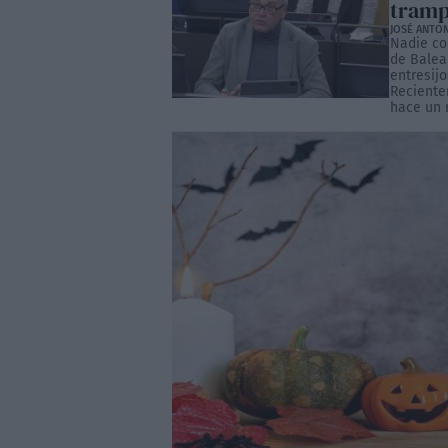
trampa
JOSÉ ANTO
Nadie co
de Balea
entresij
Reciente
hace un r