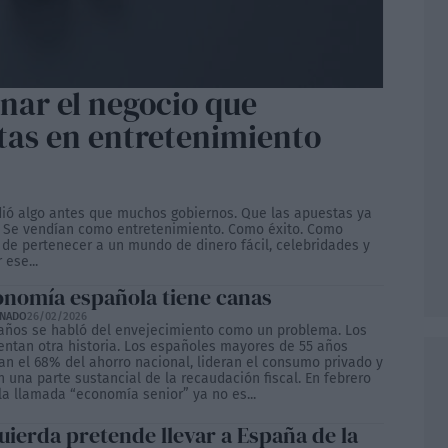
nar el negocio que
stas en entretenimiento
ndió algo antes que muchos gobiernos. Que las apuestas ya
 Se vendían como entretenimiento. Como éxito. Como
 de pertenecer a un mundo de dinero fácil, celebridades y
ese...
onomía española tiene canas
ONADO
26/02/2026
años se habló del envejecimiento como un problema. Los
entan otra historia. Los españoles mayores de 55 años
an el 68% del ahorro nacional, lideran el consumo privado y
 una parte sustancial de la recaudación fiscal. En febrero
la llamada “economía senior” ya no es...
uierda pretende llevar a España de la