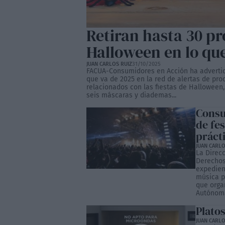
Retiran hasta 30 p
Halloween en lo qu
JUAN CARLOS RUIZ
31/10/2025
FACUA-Consumidores en Acción ha advertid
que va de 2025 en la red de alertas de pro
relacionados con las fiestas de Halloween,
seis máscaras y diademas...
Consu
de fe
práct
JUAN CARLO
La Direc
Derechos
expedien
música p
que orga
Autónoma
Plato
JUAN CARLO