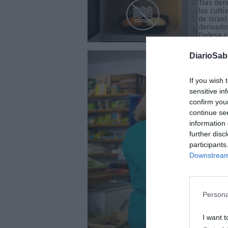
Tras den
los cult
de Israe
derivado
Endesa co
DiarioSa
If you wish 
sensitive in
confirm you
continue se
information 
further disc
participants
Downstream 
Persona
I want t