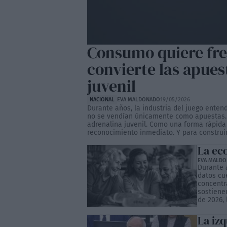
Consumo quiere fre
convierte las apue
juvenil
NACIONAL
EVA MALDONADO
19/05/2026
Durante años, la industria del juego ente
no se vendían únicamente como apuestas.
adrenalina juvenil. Como una forma rápida
reconocimiento inmediato. Y para construir 
La ec
EVA MALD
Durante 
datos cu
concentr
sostienen
de 2026, 
La izq