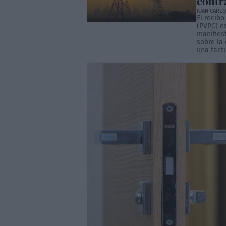
contr
JUAN CARLO
El recibo
(PVPC) e
manifies
sobre la
una factu