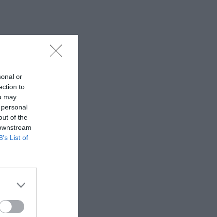
sonal or
ection to
ou may
 personal
out of the
 downstream
B’s List of