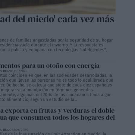
idad del miedo' cada vez más
enes de familias angustiadas por la seguridad de su hogar
sidencia vacía durante el invierno. Y la respuesta es
 la policía y equipada con tecnologías "inteligentes",
mentos para un otoño con energía
S RUIZ
05/10/2025
rtos coinciden en que, en las sociedades desarrolladas, la
ción que llevan las personas no es todo lo equilibrada que
ser. De hecho, se calcula que siete de cada diez españoles
 mejorar su alimentación en términos generales.
camente, algo más del 70 % de los ciudadanos toma algún
o alimenticio, según un estudio de la...
a exporta en frutas y verduras el doble
gua que consumen todos los hogares del
S RUIZ
26/09/2025
ías de la inauguración de Fruit Attraction en Madrid, la