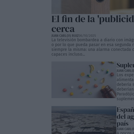
El fin de la 'public
cerca
JUAN CARLOS RUIZ
06/10/2025
La televisión bombardea a diario con imág
o por lo que pueda pasar en esa segunda re
siempre la misma: una alarma conectada con
capaces incluso...
Suple
JUAN CARLO
Los expe
alimenta
debería 
deberían
Paradóji
suplement
Españ
del a
país
JUAN CARLO
A pocos d