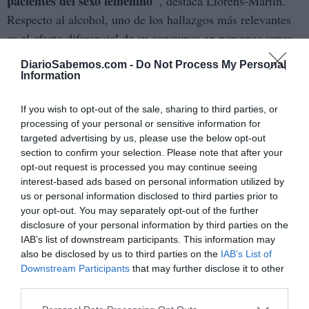
pacientes del sexo femenino"
, destaca Llorens-Martín.
Respecto al alcohol, uno de los hallazgos más relevantes
es el efecto diferencial de su consumo: en personas sanas,
incluso un consumo mínimo provoca alteraciones
DiarioSabemos.com -
Do Not Process My Personal
comparables a las observadas en niveles elevados de
Information
ingesta; en pacientes con trastornos psiquiátricos, sin
If you wish to opt-out of the sale, sharing to third parties, or
embargo, se observa un claro efecto dosis-respuesta, de
processing of your personal or sensitive information for
modo que, a mayor consumo, mayor es el grado de
targeted advertising by us, please use the below opt-out
“su
alteración. Por último, en relación a las drogas,
section to confirm your selection. Please note that after your
consumo acentúa aún más las alteraciones en
opt-out request is processed you may continue seeing
interest-based ads based on personal information utilized by
neurogénesis que presentan los pacientes con
us or personal information disclosed to third parties prior to
enfermedades psiquiátricas”
, añade la investigadora.
your opt-out. You may separately opt-out of the further
disclosure of your personal information by third parties on the
Otro de los resultados significativos del estudio es la
IAB’s list of downstream participants. This information may
also be disclosed by us to third parties on the
IAB’s List of
relación entre el estado de los vasos sanguíneos del
Downstream Participants
that may further disclose it to other
hipocampo y la capacidad de generar nuevas neuronas. La
third parties.
severidad y duración de la enfermedad psiquiátrica