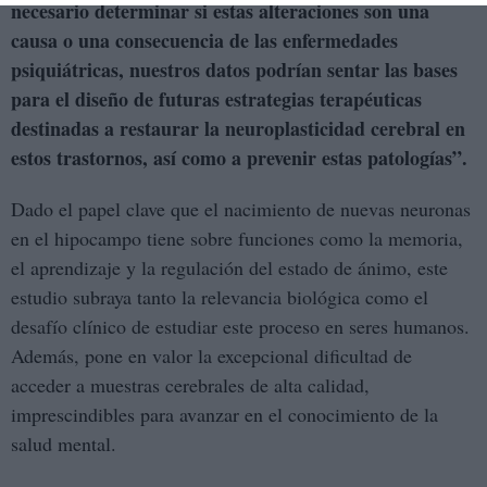
necesario determinar si estas alteraciones son una
causa o una consecuencia de las enfermedades
psiquiátricas, nuestros datos podrían sentar las bases
para el diseño de futuras estrategias terapéuticas
destinadas a restaurar la neuroplasticidad cerebral en
estos trastornos, así como a prevenir estas patologías”.
Dado el papel clave que el nacimiento de nuevas neuronas
en el hipocampo tiene sobre funciones como la memoria,
el aprendizaje y la regulación del estado de ánimo, este
estudio subraya tanto la relevancia biológica como el
desafío clínico de estudiar este proceso en seres humanos.
Además, pone en valor la excepcional dificultad de
acceder a muestras cerebrales de alta calidad,
imprescindibles para avanzar en el conocimiento de la
salud mental.