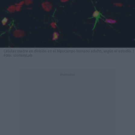
Células madre en división en el hipocampo humano adulto, según el estudio. |
Foto: LlorensLab