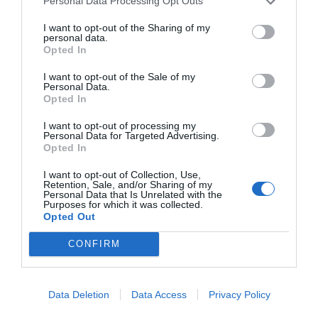
Personal Data Processing Opt Outs
correlacionan con alteraciones vasculares en esta región,
lo que apunta a la importancia del nicho neurogénico (el
I want to opt-out of the Sharing of my
personal data.
microambiente especializado donde nacen las neuronas)
Opted In
en la plasticidad cerebral y en la vulnerabilidad del
I want to opt-out of the Sale of my
cerebro humano frente a estas patologías. Los datos
Personal Data.
sugieren que, cuanto mayor es la duración de estas
Opted In
enfermedades, el nicho neurogénico sufre un daño
I want to opt-out of processing my
progresivo (o acumulativo), lo cual repercute de manera
Personal Data for Targeted Advertising.
Opted In
aún más negativa en el proceso de neurogénesis.
I want to opt-out of Collection, Use,
Retention, Sale, and/or Sharing of my
Futuras terapias para tratar trastornos
Personal Data that Is Unrelated with the
psiquiátricos
Purposes for which it was collected.
Opted Out
“Este marco integrador, que combina aspectos clínicos,
CONFIRM
factores demográficos y sociales, nos permite avanzar
hacia una comprensión más profunda de la regulación
multifactorial del proceso de neurogénesis adulta en seres
Data Deletion
Data Access
Privacy Policy
“Aunque aún es
humanos”, señala Llorens-Martín.