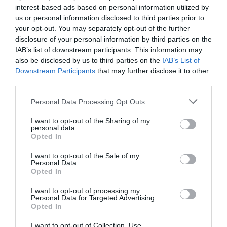
tipo de espacio digital se está construyendo y quién
interest-based ads based on personal information utilized by
protege realmente a quienes son más vulnerables
frente
us or personal information disclosed to third parties prior to
your opt-out. You may separately opt-out of the further
a determinados modelos de negocio.
disclosure of your personal information by third parties on the
IAB’s list of downstream participants. This information may
La experiencia reciente demuestra además que las
also be disclosed by us to third parties on the
IAB’s List of
campañas de juego online han funcionado muchas veces
Downstream Participants
that may further disclose it to other
aprovechando exactamente aquello que mejor conecta con
third parties.
las nuevas generaciones. La identificación emocional con
Personal Data Processing Opt Outs
personas famosas o creadores de contenido que hablan el
I want to opt-out of the Sharing of my
mismo lenguaje, comparten códigos culturales y
personal data.
transmiten cercanía.
Opted In
I want to opt-out of the Sale of my
Cuando un influencer recomienda apuestas, no actúa
Personal Data.
Opted In
solo como anunciante. Actúa como modelo
aspiracional.
Y eso multiplica el impacto del mensaje.
I want to opt-out of processing my
Personal Data for Targeted Advertising.
Opted In
De ahí que la reforma impulsada por Consumo tenga
dimensión cultural.
también una
Supone empezar a
I want to opt-out of Collection, Use,