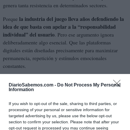
genera tanta resistencia en determinados sectores.
la industria del juego lleva años defendiendo la
Porque
idea de que basta con apelar a la “responsabilidad
individual” del usuario
. Pero ese argumento ignora
deliberadamente algo esencial. Que las plataformas
digitales están diseñadas precisamente para maximizar
permanencia, repetición y estímulos emocionales
constantes.
No existe neutralidad tecnológica cuando millones de
DiarioSabemos.com -
Do Not Process My Personal
euros se invierten en hacer que determinadas conductas
Information
resulten atractivas, inmediatas y socialmente aceptadas.
Especialmente entre adolescentes y jóvenes.
If you wish to opt-out of the sale, sharing to third parties, or
processing of your personal or sensitive information for
el debate de fondo no tiene que ver solo con
Por eso
targeted advertising by us, please use the below opt-out
section to confirm your selection. Please note that after your
prohibir anuncios. Tiene que ver con preguntarse qué
opt-out request is processed you may continue seeing