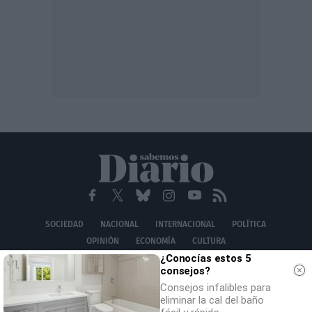
SOCIEDAD
NACIONAL
INTERNACIONAL
POLÍTICA
OPINIÓN
ECONOMÍA
CULTURA
¿Conocías estos 5
EQUIPO
AVISO LEGAL
POLÍTICA DE PRIVACIDAD
POLÍTICA DE COOKIES
consejos?
CONTACTO
Consejos infalibles para
© 2026 Multimedia Ediciones Globales S.L.
eliminar la cal del baño