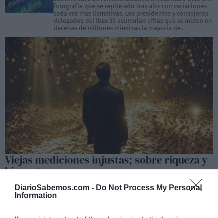
fotografía que se repite año tras año con variaciones
cada vez más llamativas. Los presidentes y consejeros
delegados del Ibex 35 acumulan cifras que se miden en
decenas de millones mientras la mayoría de...
Viejas mediciones injustas; sobre riqueza y
bienestar
VÍCTOR CORCOBA HERRERO
18/01/2026
El proceso de globalización de este mundo nuevo, nos llama al
DiarioSabemos.com -
Do Not Process My Personal
entendimiento, ofreciéndonos la posibilidad de una gran
Information
redistribución de la riqueza a escala planetaria, lo que requiere de
todos nosotros una buena gestión, comenzando por un total
desprendimiento de lo mundano. Por desgracia, la realidad suele