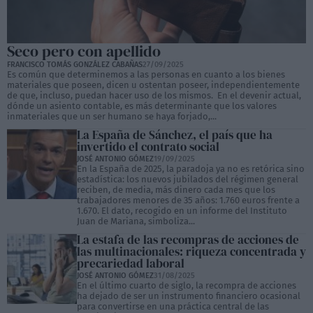
Seco pero con apellido
FRANCISCO TOMÁS GONZÁLEZ CABAÑAS
27/09/2025
Es común que determinemos a las personas en cuanto a los bienes
materiales que poseen, dicen u ostentan poseer, independientemente
de que, incluso, puedan hacer uso de los mismos. En el devenir actual,
dónde un asiento contable, es más determinante que los valores
inmateriales que un ser humano se haya forjado,...
La España de Sánchez, el país que ha
invertido el contrato social
JOSÉ ANTONIO GÓMEZ
19/09/2025
En la España de 2025, la paradoja ya no es retórica sino
estadística: los nuevos jubilados del régimen general
reciben, de media, más dinero cada mes que los
trabajadores menores de 35 años: 1.760 euros frente a
1.670. El dato, recogido en un informe del Instituto
Juan de Mariana, simboliza...
La estafa de las recompras de acciones de
las multinacionales: riqueza concentrada y
precariedad laboral
JOSÉ ANTONIO GÓMEZ
31/08/2025
En el último cuarto de siglo, la recompra de acciones
ha dejado de ser un instrumento financiero ocasional
para convertirse en una práctica central de las