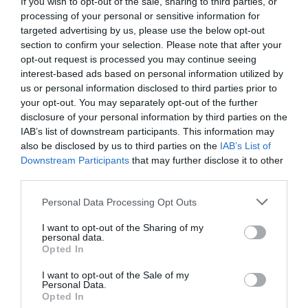
If you wish to opt-out of the sale, sharing to third parties, or
llamarnos al orden,...
processing of your personal or sensitive information for
La España de Sánchez: los ultrarricos
targeted advertising by us, please use the below opt-out
disparan su riqueza un 21%, los
section to confirm your selection. Please note that after your
trabajadores pobres no paran de crecer
opt-out request is processed you may continue seeing
JOSÉ ANTONIO GÓMEZ
04/12/2025
La España de Pedro Sánchez ofrece una imagen que,
interest-based ads based on personal information utilized by
como en un espejo deformante, devuelve
us or personal information disclosed to third parties prior to
simultáneamente la estampa de un país enriquecido y
your opt-out. You may separately opt-out of the further
la de una sociedad cada vez más frágil. En las alturas
de la economía, el número de multimillonarios
disclosure of your personal information by third parties on the
españoles se expande, sus fortunas baten récords y la
IAB’s list of downstream participants. This information may
concentración...
also be disclosed by us to third parties on the
IAB’s List of
Downstream Participants
that may further disclose it to other
third parties.
Personal Data Processing Opt Outs
I want to opt-out of the Sharing of my
personal data.
Opted In
I want to opt-out of the Sale of my
Personal Data.
Opted In