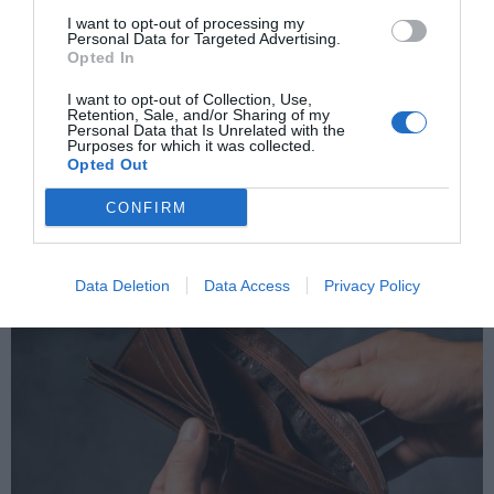
I want to opt-out of processing my
Personal Data for Targeted Advertising.
Opted In
I want to opt-out of Collection, Use,
Retention, Sale, and/or Sharing of my
Los que tienen la riqueza que hay que
Personal Data that Is Unrelated with the
redistribuir
Purposes for which it was collected.
EDUARDO MADROÑAL PEDRAZA
11/10/2025
Opted Out
“Cuando tus dictadores son los que tenemos por
delante en el ámbito internacional, es cuando te das
CONFIRM
cuenta de que es prioritario la redistribución de
riqueza y promover una buena vida para el máximo
número de personas.” Juan Antonio Corbalán,
exjugador de baloncesto y médico. Según un reciente
estudio de Eurofund,...
Data Deletion
Data Access
Privacy Policy