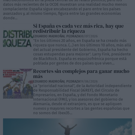
datos más recientes de la OCDE muestran una realidad mucho menos
complaciente: España sigue encabezando el paro entre los países
avanzados y, al mismo tiempo, figura entre las grandes economías
donde...
Si España es cada vez más rica, hay que
redistribuir la riqueza
EDUARDO MADROÑAL PEDRAZA
08/07/2026
"En los últimos 20 años, en España se ha creado más
riqueza que nunca. (...) en los últimos 10 años, más allá
del actual presidente del Gobierno, España ha hecho
cosas estupendas para mejorar". Larry Fink, presidente
de BlackRock. España es esquizofrénica porque está
poblada por gentes de dos países que viven...
Recortes sin complejos para ganar mucho
más
EDUARDO MADROÑAL PEDRAZA
19/06/2026
La "prioridad nacional", de la Autoridad independiente
de Responsabilidad Fiscal (AiREF), del Círculo de
Empresarios, en España, y del Fondo Monetario
Internacional (FMI), y los asesores del gobierno de
Alemania, desde el extranjero, es que se apliquen
nuevos y mayores recortes a las gentes españolas que
no somos del Ibex35...