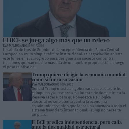
El BCE se juega algo más que un relevo
EVA MALDONADO
19/01/2026
La salida de Luis de Guindos de la vicepresidencia del Banco Central
Europeo no es un simple trámite institucional. La negociación abierta
este lunes en el Eurogrupo para designar a su sucesor concentra
tensiones que van mucho más allá de un nombre propio: está en juego
el peso relativo de...
Trump quiere dirigir la economía mundial
como si fuera su casino
EVA MALDONADO
03/09/2025
Donald Trump insiste en gobernar desde el capricho,
el impulso y la revancha. Su intento de domesticar a la
Reserva Federal para que obedezca a su lógica
electoral no solo atenta contra la economía
estadounidense, sino que lanza una amenaza a todo el
sistema financiero internacional. Trump no necesita
un plan...
El BCE predica independencia, pero calla
ante la desigualdad estructural