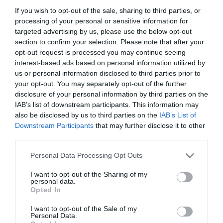
El Banco Central Europeo ha decidido mantener sin cambios los tipos
de interés en su última reunión, en un contexto marcado por la
If you wish to opt-out of the sale, sharing to third parties, or
incertidumbre que introduce la guerra en Oriente Próximo. La
processing of your personal or sensitive information for
institución reconoce riesgos para la inflación y la actividad económica,
pero considera que dispone de margen para esperar...
targeted advertising by us, please use the below opt-out
El trono del BCE se mueve antes de tiempo:
section to confirm your selection. Please note that after your
Europa afila candidaturas
opt-out request is processed you may continue seeing
EVA MALDONADO
19/02/2026
interest-based ads based on personal information utilized by
En Fráncfort nadie confirma nada y, al mismo tiempo,
us or personal information disclosed to third parties prior to
nadie descarta nada. La posibilidad de que Christine
Lagarde no agote su mandato al frente del Banco
your opt-out. You may separately opt-out of the further
Central Europeo —que expira en octubre de 2027— ha
disclosure of your personal information by third parties on the
activado discretamente las conversaciones entre
IAB’s list of downstream participants. This information may
capitales. El rumor, publicado por la prensa
anglosajona y alimentado...
also be disclosed by us to third parties on the
IAB’s List of
Downstream Participants
that may further disclose it to other
third parties.
Personal Data Processing Opt Outs
I want to opt-out of the Sharing of my
personal data.
Opted In
I want to opt-out of the Sale of my
Personal Data.