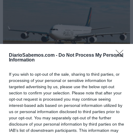
DiarioSabemos.com -
Do Not Process My Personal
El juez Calama se propone airear las
Information
conexiones entre el Gobierno español y el
chavismo venezolano a través de Plus Ultra
If you wish to opt-out of the sale, sharing to third parties, or
processing of your personal or sensitive information for
MARCOS LÓPEZ
05/08/2026
El magistrado de la Audiencia Nacional indaga en la entrada de nuevo
targeted advertising by us, please use the below opt-out
capital a la compañía aérea a través de la conocida como
section to confirm your selection. Please note that after your
"boliburguesía"
opt-out request is processed you may continue seeing
El PP recrudece su mensaje xenófobo tras
interest-based ads based on personal information utilized by
el incidente en la frontera de Ceuta
us or personal information disclosed to third parties prior to
MARCOS LÓPEZ
05/08/2026
Los populares se niegan a acoger a los menores
your opt-out. You may separately opt-out of the further
marroquíes en las comunidades autónomas que
disclosure of your personal information by third parties on the
gobiernan pese a que la ley obliga a dar una respuesta
institucional
IAB’s list of downstream participants. This information may