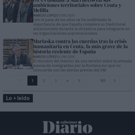
OTAN disuade a Marruecos en sus
ambiciones territoriales sobre Ceuta y
Melilla
MARCOS LÓPEZ
03/08/2026
Con el paso de los años se ha confirmado la
importancia de que España rompiera su tradicional
aislacionismo durante la dictadura para integrarse en
las organizaciones supranacionales
Marlaska contra las cuerdas tras la crisis
humanitaria en Ceuta, la más grave de la
historia reciente de España
MARCOS LÓPEZ
03/08/2026
El ministro del Interior da una versión sobre la entrada
masiva de inmigrantes por la frontera sur que no
concuerda con las alertas previas del CNI
1
2
3
4
5
…
185
Lo + leído