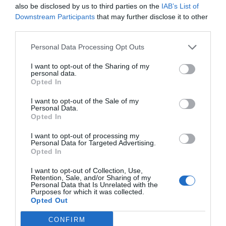
also be disclosed by us to third parties on the
IAB’s List of
Downstream Participants
that may further disclose it to other
third parties.
Personal Data Processing Opt Outs
I want to opt-out of the Sharing of my
personal data.
Opted In
I want to opt-out of the Sale of my
Personal Data.
Opted In
I want to opt-out of processing my
Personal Data for Targeted Advertising.
Opted In
I want to opt-out of Collection, Use,
El juez Peinado devuelve a la Fiscalía
Retention, Sale, and/or Sharing of my
Personal Data that Is Unrelated with the
Europea la parte del caso Begoña Gómez
Purposes for which it was collected.
relacionada con los fondos de la UE
Opted Out
MARCOS LÓPEZ
04/08/2026
El magistrado acusa a la esposa de Pedro Sánchez de
tráfico de influencias y malversación
CONFIRM