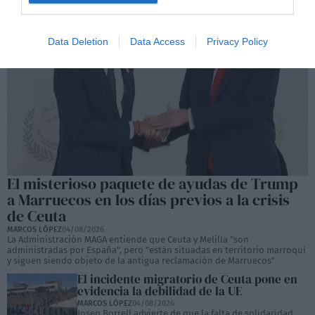
Data Deletion
Data Access
Privacy Policy
El misterioso paquete de ayudas de Trump
a Marruecos en los días previos a la crisis
de Ceuta
MARCOS LÓPEZ
04/08/2026
La Administración MAGA entiende que Ceuta y Melilla "son
administradas por España", pero "están situadas en territorio marroquí
y siguen siendo objeto de la antigua reclamación de Marruecos"
El incidente migratorio de Ceuta pone en
evidencia la debilidad de la UE
MARCOS LÓPEZ
04/08/2026
Josep Borrell advierte de que la falta de solidaridad