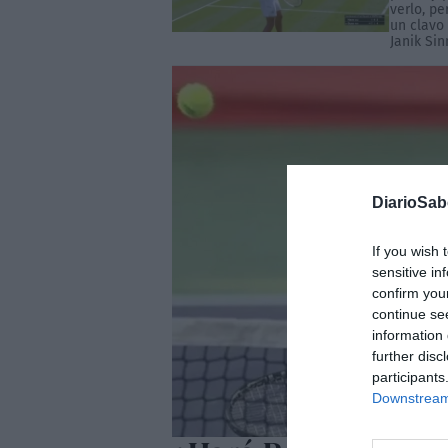
verlo, p
un clavo
Janik Sin
DiarioSa
If you wish 
sensitive in
confirm you
continue se
information 
further disc
participants
Downstream 