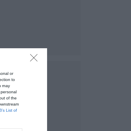
sonal or
ection to
ou may
 personal
out of the
 downstream
B’s List of