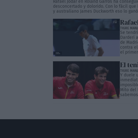
Rafael Jódar en Roland Garros ha consegui
desconcertado y dolorido. Con lo fácil que 
y australiano James Duckworth eso lo ganó e
Rafae
TIGRE MANJ
Se tendr
Darderi a
de Madrid
contra el
el primer 
El ten
TIGRE MANJ
Y duele 
inmediata
imposible
Mito del 
sabemos.