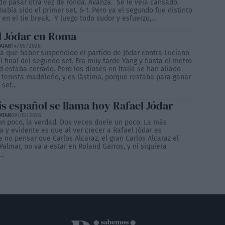
do pasar otra vez de ronda. Avanza. Se le veía cansado,
había sido el primer set. 6-1. Pero ya el segundo fue distinto
n el tie break. Y luego todo sudor y esfuerzo,...
l Jódar en Roma
ATAN
14/05/2026
ía que haber suspendido el partido de Jódar contra Luciano
l final del segundo set. Era muy tarde Yang y hasta el metro
 estaba cerrado. Pero los dioses en Italia se han aliado
 tenista madrileño, y es lástima, porque restaba para ganar
set...
is español se llama hoy Rafael Jódar
ATAN
09/05/2026
un poco, la verdad. Dos veces duele un poco. La más
 y evidente es que al ver crecer a Rafael Jódar es
 no pensar que Carlos Alcaraz, el gran Carlos Alcaraz el
Palmar, no va a estar en Roland Garros, y ni siquiera
..