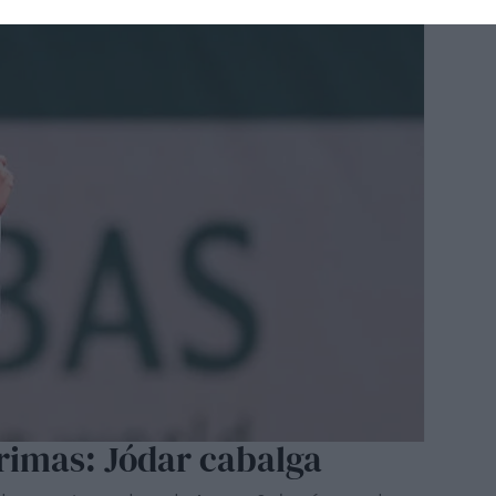
grimas: Jódar cabalga