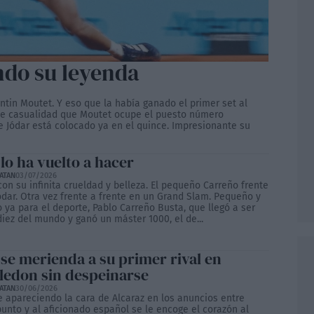
ndo su leyenda
rentin Moutet. Y eso que la había ganado el primer set al
le casualidad que Moutet ocupe el puesto número
e Jódar está colocado ya en el quince. Impresionante su
lo ha vuelto a hacer
ATAN
03/07/2026
 con su infinita crueldad y belleza. El pequeño Carreño frente
ódar. Otra vez frente a frente en un Grand Slam. Pequeño y
o ya para el deporte, Pablo Carreño Busta, que llegó a ser
iez del mundo y ganó un máster 1000, el de...
 se merienda a su primer rival en
edon sin despeinarse
ATAN
30/06/2026
e apareciendo la cara de Alcaraz en los anuncios entre
unto y al aficionado español se le encoge el corazón al