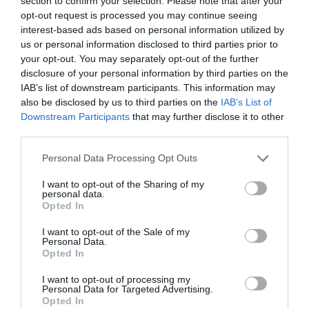
section to confirm your selection. Please note that after your
opt-out request is processed you may continue seeing
interest-based ads based on personal information utilized by
us or personal information disclosed to third parties prior to
your opt-out. You may separately opt-out of the further
disclosure of your personal information by third parties on the
IAB’s list of downstream participants. This information may
also be disclosed by us to third parties on the
IAB’s List of
Downstream Participants
that may further disclose it to other
“In dubita pro reo”.
third parties.
Y un aplauso para Rafaelito, se lo ha ganado a pulso (y a
Personal Data Processing Opt Outs
raquetazos) y otro para don Rafael, su papá.
I want to opt-out of the Sharing of my
personal data.
Tigre Tigre
Opted In
I want to opt-out of the Sale of my
Personal Data.
Añadir
DiarioSabemos
como fuente preferida de
Opted In
Google de forma gratuita
Mantente informado con las últimas noticias de actualidad.
I want to opt-out of processing my
ACTIVAR AHORA
Personal Data for Targeted Advertising.
Opted In