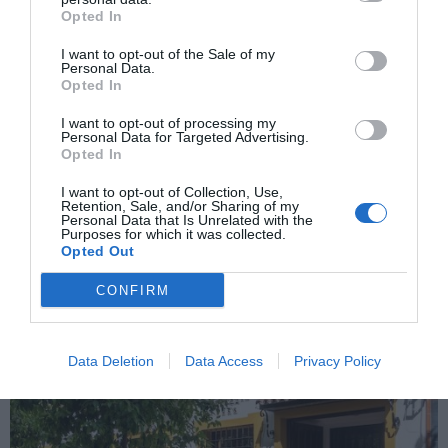
Opted In
I want to opt-out of the Sale of my
Personal Data.
Opted In
I want to opt-out of processing my
Personal Data for Targeted Advertising.
Opted In
Desmontada la "nutricionista veterinaria"
I want to opt-out of Collection, Use,
que se anunciaba como "asesora" de la
Retention, Sale, and/or Sharing of my
Policía y la Guardia Civil
Personal Data that Is Unrelated with the
JUAN CARLOS RUIZ
13/02/2025
Purposes for which it was collected.
FACUA-Consumidores en Acción ha recibido diversas
Opted Out
quejas de afectados por una empresaria que utiliza un
nombre falso para ofrecer servicios presentándose
como «nutricionista veterinaria» y «nutricionista de
CONFIRM
perros por la Universidad Miguel de Cervantes». «Llevó
la nutrición de mi perro una semana y empeoró su
estado», cuenta una de las afectadas. «Me bloqueó de
WhatsApp...
Data Deletion
Data Access
Privacy Policy