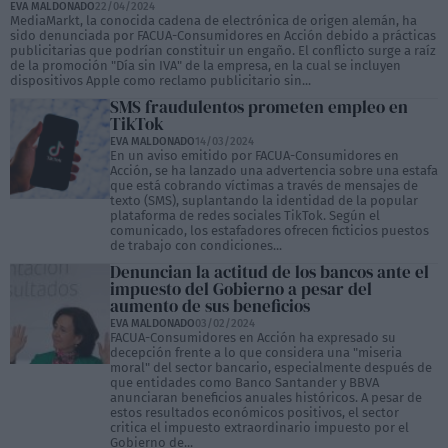
EVA MALDONADO
22/04/2024
MediaMarkt, la conocida cadena de electrónica de origen alemán, ha
sido denunciada por FACUA-Consumidores en Acción debido a prácticas
publicitarias que podrían constituir un engaño. El conflicto surge a raíz
de la promoción "Día sin IVA" de la empresa, en la cual se incluyen
dispositivos Apple como reclamo publicitario sin...
SMS fraudulentos prometen empleo en
TikTok
EVA MALDONADO
14/03/2024
En un aviso emitido por FACUA-Consumidores en
Acción, se ha lanzado una advertencia sobre una estafa
que está cobrando víctimas a través de mensajes de
texto (SMS), suplantando la identidad de la popular
plataforma de redes sociales TikTok. Según el
comunicado, los estafadores ofrecen ficticios puestos
de trabajo con condiciones...
Denuncian la actitud de los bancos ante el
impuesto del Gobierno a pesar del
aumento de sus beneficios
EVA MALDONADO
03/02/2024
FACUA-Consumidores en Acción ha expresado su
decepción frente a lo que considera una "miseria
moral" del sector bancario, especialmente después de
que entidades como Banco Santander y BBVA
anunciaran beneficios anuales históricos. A pesar de
estos resultados económicos positivos, el sector
critica el impuesto extraordinario impuesto por el
Gobierno de...