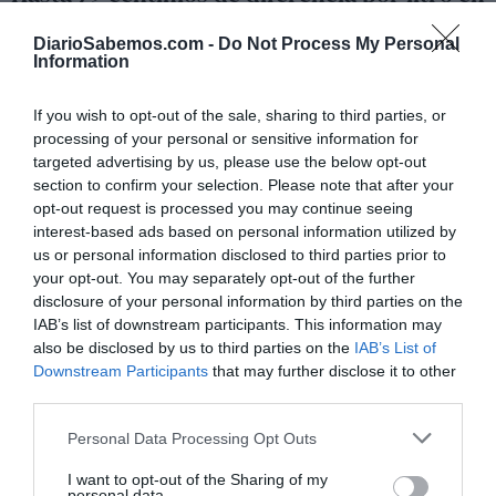
las gasolineras de una misma provincia
JUAN CARLOS RUIZ
14/08/2025
DiarioSabemos.com -
Do Not Process My Personal
FACUA-Consumidores en Acción ha detectado diferencias de hasta 79
Information
céntimos por litro de combustible en las gasolineras de una misma
provincia. Es uno de los datos que arroja el análisis realizado por la
asociación sobre los precios de 10.033 gasolineras. La variación llega a
If you wish to opt-out of the sale, sharing to third parties, or
alcanzar los 39,50 euros al llenar...
processing of your personal or sensitive information for
Rubén Sánchez, el azote de la
targeted advertising by us, please use the below opt-out
ultraderecha
section to confirm your selection. Please note that after your
EVA MALDONADO
07/04/2025
La Audiencia Provincial de Sevilla ha confirmado la
opt-out request is processed you may continue seeing
absolución de Rubén Sánchez, desestimando el
interest-based ads based on personal information utilized by
recurso de apelación interpuesto por la hija mayor de
us or personal information disclosed to third parties prior to
Francisco Serrano, exjefe de Vox en Andalucía. La joven,
socia de su padre en su bufete de abogados, lo
your opt-out. You may separately opt-out of the further
acusaba de calumnias por unos tuits en los...
disclosure of your personal information by third parties on the
IAB’s list of downstream participants. This information may
also be disclosed by us to third parties on the
IAB’s List of
Downstream Participants
that may further disclose it to other
third parties.
Personal Data Processing Opt Outs
I want to opt-out of the Sharing of my
personal data.