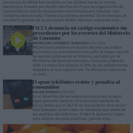
Los socios de FACUA han recibido en las últimas horas un correo
electrónico firmado por Rubén Sánchez en el que la organización de
consumidores solicita donaciones económicas para impulsar una
iniciativa denominada “Frenar a la extrema derecha”. En el mensaje, el
secretario general de la asociación Rubén Sánchez responde a las...
FACUA denuncia un castigo económico sin
precedentes por los recortes del Ministerio
de Consumo
MAXIMILIANO FERNÁNDEZ IBARGUREN
24/01/2026
FACUA-Consumidores en Acción afronta una asfixia
económica sin precedentes tras sufrir el mayor recorte
de ayudas públicas de su historia, aplicado por el
Ministerio de Derechos Sociales, Consumo y Agenda
2030. La reducción alcanza el 29% de las subvenciones
estatales, lo que supone casi 174.000 euros menos en
un solo...
El spam telefónico resiste y penaliza al
consumidor
EVA MALDONADO
02/10/2025
En el laberinto de las telecomunicaciones, el spam
sigue ganando terreno. Una encuesta reciente de
Facua revela que el 36,5 % de los usuarios dice recibir
más llamadas comerciales no deseadas que antes de
las medidas del Gobierno. El 98,9 % denuncia haber
sido víctima de estas prácticas. ¿Dónde está...