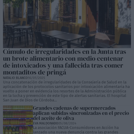
Cúmulo de irregularidades en la Junta tras
un brote alimentario con medio centenar
de intoxicados y una fallecida tras comer
montaditos de pringá
NATALIO BLANCO
16/01/2025
Una concatenación de irregularidades de la Consejería de Salud en la
aplicación de los protocolos sanitarios por intoxicación alimentaria ha
vuelto a poner en evidencia los resortes de la Administración pública
en la lucha y prevención de este tipo de alertas sanitarias. El hospital
San Juan de Dios de Córdoba...
Grandes cadenas de supermercados
aplican subidas sincronizadas en el precio
del aceite de oliva
EVA MALDONADO
05/08/2024
La asociación FACUA-Consumidores en Acción ha
lanzado una nueva denuncia contra las grandes