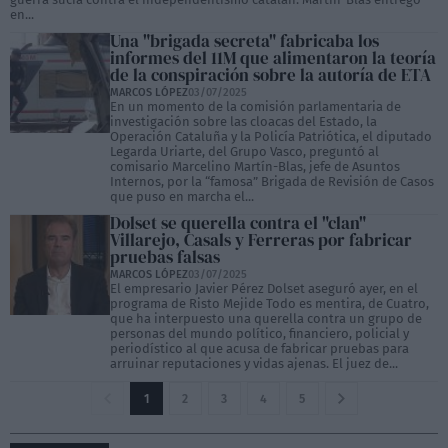
en...
Una "brigada secreta" fabricaba los
informes del 11M que alimentaron la teoría
de la conspiración sobre la autoría de ETA
MARCOS LÓPEZ
03/07/2025
En un momento de la comisión parlamentaria de
investigación sobre las cloacas del Estado, la
Operación Cataluña y la Policía Patriótica, el diputado
Legarda Uriarte, del Grupo Vasco, preguntó al
comisario Marcelino Martín-Blas, jefe de Asuntos
Internos, por la “famosa” Brigada de Revisión de Casos
que puso en marcha el...
Dolset se querella contra el "clan"
Villarejo, Casals y Ferreras por fabricar
pruebas falsas
MARCOS LÓPEZ
03/07/2025
El empresario Javier Pérez Dolset aseguró ayer, en el
programa de Risto Mejide Todo es mentira, de Cuatro,
que ha interpuesto una querella contra un grupo de
personas del mundo político, financiero, policial y
periodístico al que acusa de fabricar pruebas para
arruinar reputaciones y vidas ajenas. El juez de...
1
2
3
4
5