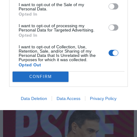
I want to opt-out of the Sale of my
Personal Data.
Opted In
I want to opt-out of processing my
Personal Data for Targeted Advertising.
Opted In
I want to opt-out of Collection, Use,
Las referencias a “por orden del ONE”
Retention, Sale, and/or Sharing of my
abren un horizonte penal muy incierto
Personal Data that Is Unrelated with the
Purposes for which it was collected.
para Pedro Sánchez
Opted Out
JOSÉ ANTONIO GÓMEZ
28/05/2026
Con el juez Santiago Pedraz, el argumento de los
"jueces fachas" no cuela, dado el perfil progresista del
CONFIRM
titular del Juzgado Central de Instrucción 5. Por esa
razón, ni el PSOE ni los socios no la han utilizado aún.
La frase pronunciada por Pedro Sánchez contra
Mariano Rajoy en 2015,...
Data Deletion
Data Access
Privacy Policy