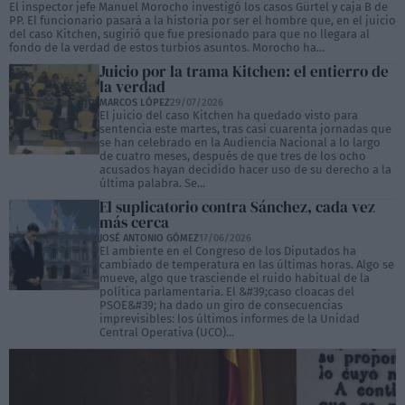
El inspector jefe Manuel Morocho investigó los casos Gürtel y caja B de
PP. El funcionario pasará a la historia por ser el hombre que, en el juicio
del caso Kitchen, sugirió que fue presionado para que no llegara al
fondo de la verdad de estos turbios asuntos. Morocho ha...
Juicio por la trama Kitchen: el entierro de
la verdad
MARCOS LÓPEZ
29/07/2026
El juicio del caso Kitchen ha quedado visto para
sentencia este martes, tras casi cuarenta jornadas que
se han celebrado en la Audiencia Nacional a lo largo
de cuatro meses, después de que tres de los ocho
acusados hayan decidido hacer uso de su derecho a la
última palabra. Se...
El suplicatorio contra Sánchez, cada vez
más cerca
JOSÉ ANTONIO GÓMEZ
17/06/2026
El ambiente en el Congreso de los Diputados ha
cambiado de temperatura en las últimas horas. Algo se
mueve, algo que trasciende el ruido habitual de la
política parlamentaria. El &#39;caso cloacas del
PSOE&#39; ha dado un giro de consecuencias
imprevisibles: los últimos informes de la Unidad
Central Operativa (UCO)...