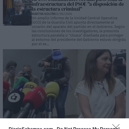
infraestructura del PSOE "a disposición de
la estructura criminal"
MARTHA GOLFÍN
03/06/2026
Un amplio informe de la Unidad Central Operativa
(UCO) de la Guardia Civil apunta directamente al
corazón del aparato del partido en el Gobierno. Según
las conclusiones de los investigadores, la presunta
estructura paralela o "cloaca" diseñada para proteger
al entorno del presidente del Gobierno estuvo dirigida
por el ex...
El PSOE reconoce ante el juez que pagó casi
45.000 euros a Leire Díez