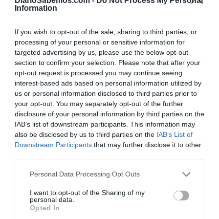
DiarioSabemos.com -
Do Not Process My Personal
Information
MARTHA GOLFÍN
02/06/2026
El PSOE ha reconocido ante la justicia haber pagado casi 45.000 euros a
Leire Díez por una serie de servicios prestados durante un periodo de
dos años. Esta revelación, remitida formalmente a través de un escrito
If you wish to opt-out of the sale, sharing to third parties, or
de los servicios jurídicos de la formación, supone un giro radical y una
processing of your personal or sensitive information for
rectificación...
targeted advertising by us, please use the below opt-out
Conspiraciones, el bálsamo de Fierabrás
section to confirm your selection. Please note that after your
para cuando no hay explicaciones
opt-out request is processed you may continue seeing
JOSÉ ANTONIO GÓMEZ
29/05/2026
interest-based ads based on personal information utilized by
Las dos últimas semanas han sido un calvario judicial
para Pedro Sánchez y su partido y, en política, pocas
us or personal information disclosed to third parties prior to
estrategias son tan antiguas y eficaces como recurrir a
your opt-out. You may separately opt-out of the further
una teoría de la conspiración cuando las explicaciones
empiezan a escasear. Y eso es exactamente lo que el
disclosure of your personal information by third parties on the
Gobierno de Pedro Sánchez...
IAB’s list of downstream participants. This information may
also be disclosed by us to third parties on the
IAB’s List of
Downstream Participants
that may further disclose it to other
third parties.
Personal Data Processing Opt Outs
I want to opt-out of the Sharing of my
personal data.
Opted In