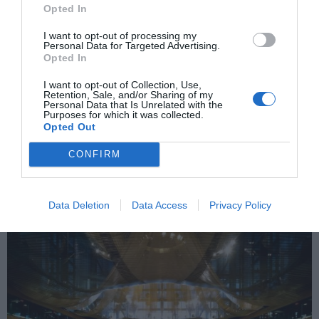
Opted In
I want to opt-out of processing my
Personal Data for Targeted Advertising.
Opted In
I want to opt-out of Collection, Use,
Retention, Sale, and/or Sharing of my
Los bancos judicializan asuntos ya
Personal Data that Is Unrelated with the
resueltos en favor del consumidor
Purposes for which it was collected.
Opted Out
ERNESTO CARRATALÁ
25/02/2025
El juzgado 104 de Madrid, especializado en contratos
bancarios, productos financieros, y de inversión, ha
CONFIRM
enviado un escrito al Banco de España y al ministerio
de Consumo denunciando a las entidades que,
existiendo resoluciones judiciales en materia de
tarjetas revolving y cláusulas abusivas, obligan a los
clientes a acudir a...
Data Deletion
Data Access
Privacy Policy