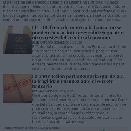
El panorama del derecho bancario en España ha sufrido un vuelco
definitivo que redefine el equilibrio de fuerzas entre los consumidores
y las entidades financieras. El Tribunal Constitucional confirma que los
bancos pagarán las costas judiciales de manera sistemática cuando un
ciudadano obtenga un fallo favorable en litigios relacionados con...
El TJUE frena de nuevo a la banca: no se
pueden cobrar intereses sobre seguros y
otros costes del crédito al consumo
JOSÉ ANTONIO GÓMEZ
25/04/2026
El Tribunal de Justicia de la Unión Europea ha dictado
una sentencia con una idea sencilla, pero de gran
alcance práctico: en un crédito al consumo, el banco
no puede cobrar intereses sobre cantidades que no
entrega realmente al cliente, sino que destina a pagar
costes del propio crédito, como...
La obstrucción parlamentaria que delata
la fragilidad europea ante el secreto
bancario
EVA MALDONADO
20/11/2025
Un discurso de más de 23 horas ininterrumpidas ha
bastado para frenar provisionalmente la reforma fiscal
que Bélgica quería activar a comienzos de año. Lo que
podría interpretarse como folclore parlamentario es,
en realidad, la expresión más evidente de la
resistencia organizada contra cualquier avance que
limite la opacidad patrimonial....