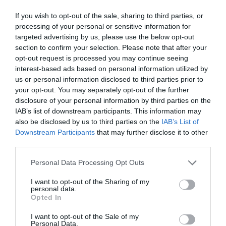
convertirse en un rasgo estructural del capitalismo financiero
contemporáneo. Este fenómeno, que contrasta con la escasa
If you wish to opt-out of the sale, sharing to third parties, or
rentabilidad de la economía productiva y los sectores generadores de
processing of your personal or sensitive information for
empleo, sugiere un desequilibrio profundo...
targeted advertising by us, please use the below opt-out
Un jubilado de Sevilla pone contra las
section to confirm your selection. Please note that after your
cuerdas a su entidad por un contrato
REDAL
opt-out request is processed you may continue seeing
interest-based ads based on personal information utilized by
JOSÉ ANTONIO GÓMEZ
08/04/2025
JF pertenece a esta generación de españoles que
us or personal information disclosed to third parties prior to
trabajaron duro toda su vida, que levantaron un país y
your opt-out. You may separately opt-out of the further
conquistaron una democracia con su esfuerzo, que
tuvieron la oportunidad de cotizar por tener sueldos
disclosure of your personal information by third parties on the
decentes y, finalmente, gozar de una pensión que
IAB’s list of downstream participants. This information may
permita vivir con dignidad. Sería un cuento con final...
also be disclosed by us to third parties on the
IAB’s List of
Downstream Participants
that may further disclose it to other
third parties.
Personal Data Processing Opt Outs
I want to opt-out of the Sharing of my
personal data.
Opted In
I want to opt-out of the Sale of my
Personal Data.