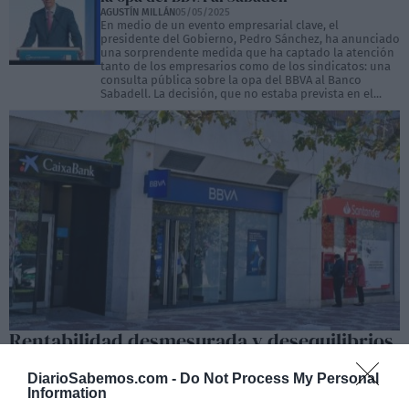
AGUSTÍN MILLÁN
05/05/2025
En medio de un evento empresarial clave, el
presidente del Gobierno, Pedro Sánchez, ha anunciado
una sorprendente medida que ha captado la atención
tanto de los empresarios como de los sindicatos: una
consulta pública sobre la opa del BBVA al Banco
Sabadell. La decisión, que no estaba prevista en el...
Rentabilidad desmesurada y desequilibrios
estructurales en el sistema bancario
DiarioSabemos.com -
Do Not Process My Personal
EVA MALDONADO
04/05/2025
Information
La acumulación de beneficios desproporcionados por parte de las
entidades bancarias ha dejado de ser una anomalía coyuntural para