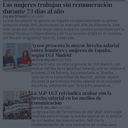
Las mujeres trabajan sin remuneración
durante 73 días al año
EVA MALDONADO
16/02/2024
La brecha salarial de género en España ha experimentado su primer
aumento desde 2017, alcanzando un marcado 20% de diferencia. Este
dato surge del informe anual sobre la brecha salarial presentado por la
Central Sindical Independiente y de Funcionarios (CSIF) en el contexto
del Día por la Igualdad Salarial, celebrado...
Ayuso presenta la mayor brecha salarial
entre hombres y mujeres de España,
según UGT Madrid
AGUSTÍN MILLÁN
15/02/2024
Marina Prieto, secretaria general de UGT Madrid, con
motivo del Día de la Igualdad Salarial, que se celebra el
próximo 22 de febrero, ha presentado el “Brecha
salarial en la Comunidad de Madrid”, donde resaltó
durante la persistente brecha salarial en la sociedad
española, señalando que “la brecha salarial se...
La AGP-UGT reivindica acabar con la
brecha salarial en los medios de
comunicación
AGUSTÍN MILLÁN
07/02/2024
La Agrupación de Periodistas de UGT (AGP-UGT) exige
medidas para eliminar la brecha salarial en el ámbito
de los medios de comunicación. Solicita la
implementación de una normativa de cuotas para