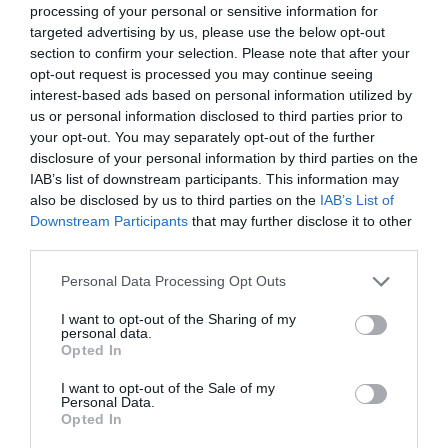
de comunicación
processing of your personal or sensitive information for
targeted advertising by us, please use the below opt-out
AGUSTÍN MILLÁN
06/03/2025
Con motivo del Día Internacional de la Mujer, el
section to confirm your selection. Please note that after your
próximo sábado 8 de marzo, del cual se cumplen 50
opt-out request is processed you may continue seeing
años desde su instauración, la Agrupación de
Periodistas de UGT (AGP-UGT) reivindica la necesidad
interest-based ads based on personal information utilized by
de avanzar hacia una igualdad real y efectiva en los
us or personal information disclosed to third parties prior to
medios de comunicación. A pesar de los...
your opt-out. You may separately opt-out of the further
disclosure of your personal information by third parties on the
IAB’s list of downstream participants. This information may
also be disclosed by us to third parties on the
IAB’s List of
Downstream Participants
that may further disclose it to other
third parties.
Personal Data Processing Opt Outs
I want to opt-out of the Sharing of my
personal data.
Opted In
I want to opt-out of the Sale of my
Personal Data.
Opted In