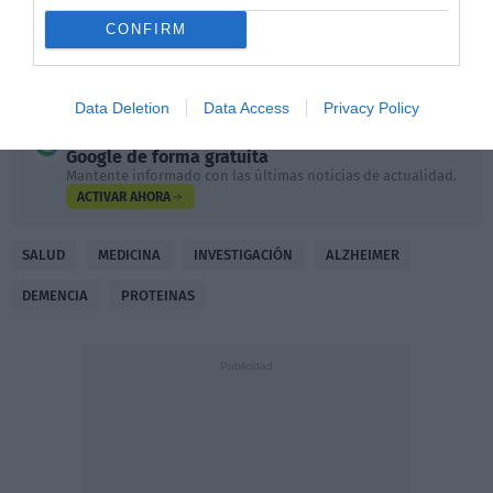
observar proteínas mal plegadas bajo microscopios de alta
CONFIRM
resolución para obtener una imagen más detallada de
cómo lucen sus deformidades a nivel molecular.
Data Deletion
Data Access
Privacy Policy
Añadir
DiarioSabemos
como fuente preferida de
Google de forma gratuita
Mantente informado con las últimas noticias de actualidad.
ACTIVAR AHORA
SALUD
MEDICINA
INVESTIGACIÓN
ALZHEIMER
DEMENCIA
PROTEINAS