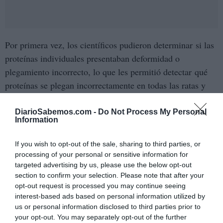
Por primera vez, los científicos pudieron determinar si las
proteínas individuales presentaban deformidad o
plegamiento incorrecto, lo que les permitió detectar qué
proteínas se plegan incorrectamente en todas las ratas y
están asociadas con el envejecimiento en general, frente a
cuáles se plegan incorrectamente específicamente en ratas
DiarioSabemos.com -
Do Not Process My Personal
Information
con deterioro cognitivo. Más de 200 proteínas se plegaron
incorrectamente en las ratas con deterioro cognitivo, pero
If you wish to opt-out of the sale, sharing to third parties, or
mantuvieron su forma en las ratas cognitivamente sanas.
processing of your personal or sensitive information for
Los hallazgos sugieren que algunas de estas proteínas
targeted advertising by us, please use the below opt-out
section to confirm your selection. Please note that after your
contribuyen al deterioro cognitivo, según los
opt-out request is processed you may continue seeing
investigadores.
interest-based ads based on personal information utilized by
us or personal information disclosed to third parties prior to
Las proteínas mal plegadas no pueden realizar las tareas
your opt-out. You may separately opt-out of the further