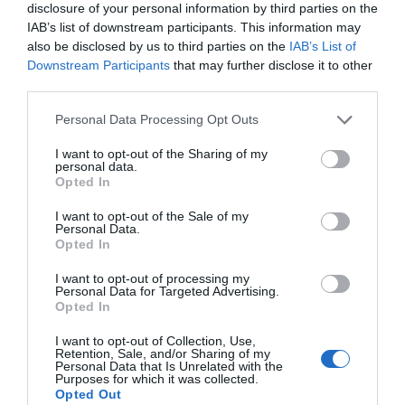
disclosure of your personal information by third parties on the
necesarias para el correcto funcionamiento celular, por lo
IAB’s list of downstream participants. This information may
que las células cuentan con un sistema de vigilancia
also be disclosed by us to third parties on the
IAB’s List of
natural que identifica y destruye estas proteínas con mal
Downstream Participants
that may further disclose it to other
comportamiento. Anteriormente, los investigadores creían
third parties.
que las proteínas mal plegadas, en concreto las proteínas
Personal Data Processing Opt Outs
Abeta y tau, sólo eran disruptivas cuando se agrupaban en
I want to opt-out of the Sharing of my
amiloides.
personal data.
Opted In
"Creemos que muchas proteínas pueden estar mal
I want to opt-out of the Sale of my
plegadas, no formar amiloides y aun así ser problemáticas"
Personal Data.
Opted In
, augura Fried. "Y esto sugiere que estas proteínas mal
plegadas tienen formas de evadir este sistema de vigilancia
I want to opt-out of processing my
Personal Data for Targeted Advertising.
celular".
Opted In
Pero exactamente cómo esas proteínas mal plegadas
I want to opt-out of Collection, Use,
Retention, Sale, and/or Sharing of my
logran evadir el sistema de seguridad de la célula sigue
Personal Data that Is Unrelated with the
Purposes for which it was collected.
siendo un misterio. A continuación, el equipo planea
Opted Out