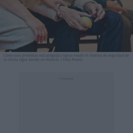
Cómo esas proteínas mal plegadas logran evadir el sistema de seguridad de
la célula sigue siendo un misterio. | Foto: Pexels