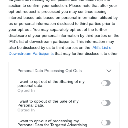
section to confirm your selection. Please note that after your
La consigna es clara: menos reproches, más negociación.
opt-out request is processed you may continue seeing
Pero la realidad es que las tensiones siguen ahí. Vox acusa
interest-based ads based on personal information utilized by
al PP de no tener una posición coherente entre sus líderes
us or personal information disclosed to third parties prior to
your opt-out. You may separately opt-out of the further
Feijóo, por su
autonómicos y su dirección nacional.
disclosure of your personal information by third parties on the
parte, considera que Vox utiliza los bloqueos como
IAB’s list of downstream participants. This information may
herramienta de presión
para obtener más poder del que
also be disclosed by us to third parties on the
IAB’s List of
Downstream Participants
that may further disclose it to other
le corresponde por los resultados electorales.
third parties.
Las comunidades donde PP y Vox deben entenderse
Personal Data Processing Opt Outs
presentan situaciones muy distintas, pero todas comparten
I want to opt-out of the Sharing of my
un denominador común: la necesidad de pactar para evitar
personal data.
Extremadura
Opted In
nuevas elecciones o gobiernos inestables.
es el caso más urgente. Aquí el tiempo juega en contra.
I want to opt-out of the Sale of my
Personal Data.
Si no hay acuerdo antes de la fecha límite, la región podría
Opted In
verse abocada a repetir elecciones. Vox acusa al PP de
I want to opt-out of processing my
“falta de claridad”,
mientras que el PP sostiene
que Vox
Personal Data for Targeted Advertising.