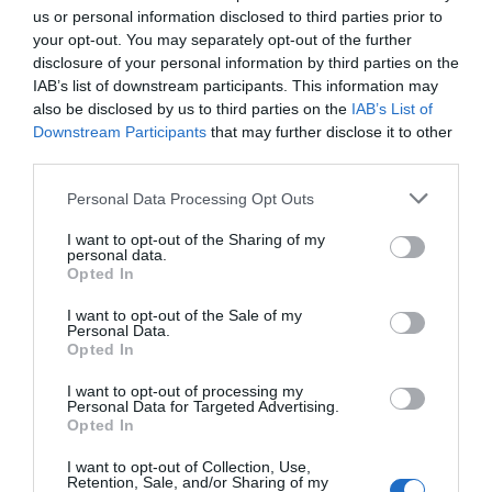
complete el mes, Cuatro promedia un 6,5% frente al 5,9%
us or personal information disclosed to third parties prior to
de La Sexta”, asegura
El Plural
. La Sexta ya no es la
your opt-out. You may separately opt-out of the further
tercera cadena en importancia del país, como siempre se
disclosure of your personal information by third parties on the
IAB’s list of downstream participants. This information may
ha jactado, es la cuarta de cuatro. O sea, la última.
also be disclosed by us to third parties on the
IAB’s List of
Downstream Participants
that may further disclose it to other
Mientras tanto, en las redes sociales proseguía la guerra.
third parties.
Ana Pastor ponía un tuit “Vaia vaia. El pseudomedio
Crónica libre
que se dedicó a difamar a fiscales, policías y
Personal Data Processing Opt Outs
periodistas (de La Sexta) estaría financiado por el PSOE
I want to opt-out of the Sharing of my
personal data.
Pablo Iglesias, habitual
según investiga el juez Pedraz”.
Opted In
tertuliano de
, replicó casi al instante
Malas lenguas
. “Y
I want to opt-out of the Sale of my
sí, fue
Crónica Libre
el medio que publicó los audios en
Personal Data.
los que Ferreras, Casals, Villarejo y un jefe de la policía
Opted In
conspiraban entre risas sobre cómo fabricar noticias como
I want to opt-out of processing my
las que ustedes dieron en La Sexta, acusándome –a
Personal Data for Targeted Advertising.
Opted In
sabiendas de que era falso y a pocos días de unas
elecciones– de tener una cuenta en Granadinas en las que
I want to opt-out of Collection, Use,
Retention, Sale, and/or Sharing of my