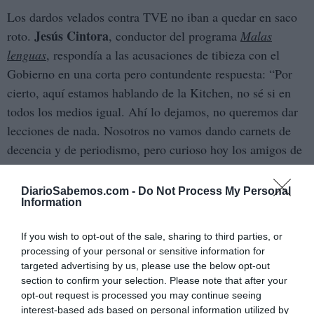
Los dardos velados contra TVE no iban a quedar en saco
Jesús Cintora
roto.
, conductor del programa
Malas
lenguas
, respondía a las acusaciones de tibieza con el
Gobierno en una corta pero contundente respuesta: “Por
cierto, aquí estamos hablando de la Kitchen, no sé si en
todos los medios igual. Ahí lo dejamos, no queremos dar
lecciones de nada. Nosotros no vamos dando carnets de
decencia y de periodismo, pero curioso hoy los amigos de
Fernández Díaz”.
DiarioSabemos.com -
Do Not Process My Personal
Tras la guerra mediática se esconde una batalla por las
Information
audiencias. “Este mes de mayo, en la batalla por la
If you wish to opt-out of the sale, sharing to third parties, or
segunda generación, Cuatro volverá a superar a La Sexta
processing of your personal or sensitive information for
impulsado por el fuerte auge de los programas principales
targeted advertising by us, please use the below opt-out
de su parrilla gracias al caso Zapatero, como
En boca de
section to confirm your selection. Please note that after your
todos, Horizonte
o
Todo es mentira
. A falta de que se
opt-out request is processed you may continue seeing
interest-based ads based on personal information utilized by