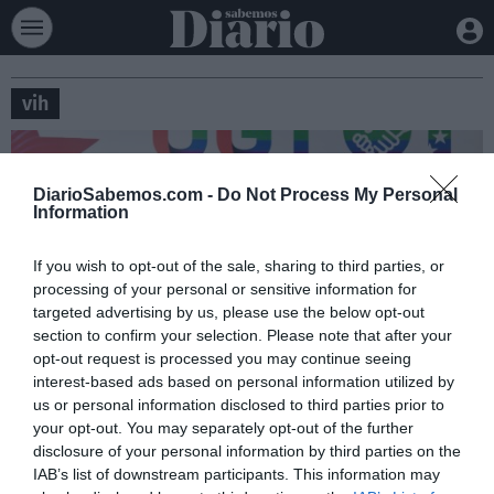
vih
DiarioSabemos.com -
Do Not Process My Personal
Information
If you wish to opt-out of the sale, sharing to third parties, or
processing of your personal or sensitive information for
targeted advertising by us, please use the below opt-out
section to confirm your selection. Please note that after your
opt-out request is processed you may continue seeing
interest-based ads based on personal information utilized by
UGT Madrid exige mantener el VIH en el
us or personal information disclosed to third parties prior to
centro de la agenda política y laboral
your opt-out. You may separately opt-out of the further
disclosure of your personal information by third parties on the
SOCIEDAD
ESTHER CHAVES
01/12/2025
IAB’s list of downstream participants. This information may
Con motivo del Día Mundial de la Lucha contra el SIDA, UGT Madrid
alerta de que el VIH continúa siendo un desafío sanitario, social y