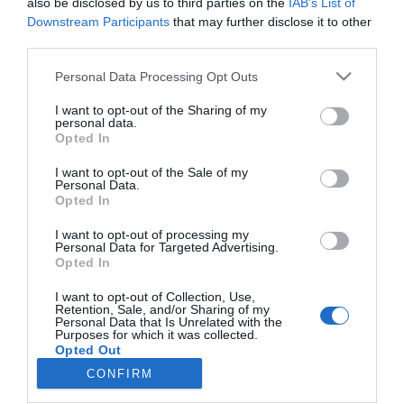
also be disclosed by us to third parties on the
IAB’s List of
laboral que no puede desaparecer de la agenda política. A pesar de los
Downstream Participants
that may further disclose it to other
avances científicos y de la mejora en la calidad de vida de...
third parties.
Inglaterra y Gales aprobarán una
inyección bimestral para prevenir el VIH
Personal Data Processing Opt Outs
BEA TALEGÓN
18/10/2025
El sistema sanitario público de Inglaterra y Gales se
prepara para ofrecer una nueva herramienta en la
I want to opt-out of the Sharing of my
prevención del VIH que podría cambiar la vida de miles
personal data.
de personas. El Instituto Nacional para la Salud y la
Opted In
Excelencia Clínica (NICE, por sus siglas en inglés) ha
recomendado la aprobación de...
I want to opt-out of the Sale of my
Desarrollan una nueva píldora mensual
Personal Data.
para prevenir el VIH
Opted In
JUAN CARLOS RUIZ
28/08/2025
Un grupo de científicos ha desarrollado un nuevo
I want to opt-out of processing my
antirretroviral contra el VIH que se muestra
Personal Data for Targeted Advertising.
prometedor como agente profiláctico oral de acción
Opted In
prolongada, tal y como refleja el estudio publicado en
la revista PLOS Biology. La profilaxis previa a la
I want to opt-out of Collection, Use,
exposición al VIH (PrEP) es una parte fundamental para
Retention, Sale, and/or Sharing of my
reducir...
Personal Data that Is Unrelated with the
Purposes for which it was collected.
Opted Out
CONFIRM