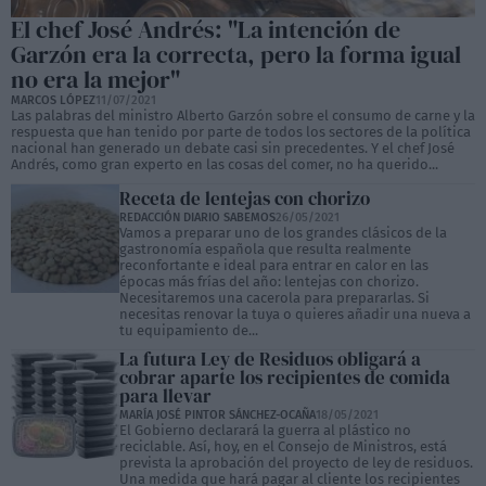
El chef José Andrés: "La intención de
Garzón era la correcta, pero la forma igual
no era la mejor"
MARCOS LÓPEZ
11/07/2021
Las palabras del ministro Alberto Garzón sobre el consumo de carne y la
respuesta que han tenido por parte de todos los sectores de la política
nacional han generado un debate casi sin precedentes. Y el chef José
Andrés, como gran experto en las cosas del comer, no ha querido...
Receta de lentejas con chorizo
REDACCIÓN DIARIO SABEMOS
26/05/2021
Vamos a preparar uno de los grandes clásicos de la
gastronomía española que resulta realmente
reconfortante e ideal para entrar en calor en las
épocas más frías del año: lentejas con chorizo.
Necesitaremos una cacerola para prepararlas. Si
necesitas renovar la tuya o quieres añadir una nueva a
tu equipamiento de...
La futura Ley de Residuos obligará a
cobrar aparte los recipientes de comida
para llevar
MARÍA JOSÉ PINTOR SÁNCHEZ-OCAÑA
18/05/2021
El Gobierno declarará la guerra al plástico no
reciclable. Así, hoy, en el Consejo de Ministros, está
prevista la aprobación del proyecto de ley de residuos.
Una medida que hará pagar al cliente los recipientes