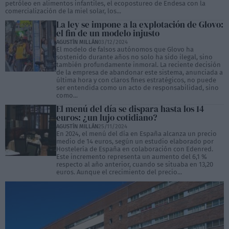
petróleo en alimentos infantiles, el ecopostureo de Endesa con la
comercialización de la miel solar, los...
La ley se impone a la explotación de Glovo:
el fin de un modelo injusto
AGUSTÍN MILLÁN
03/12/2024
El modelo de falsos autónomos que Glovo ha
sostenido durante años no solo ha sido ilegal, sino
también profundamente inmoral. La reciente decisión
de la empresa de abandonar este sistema, anunciada a
última hora y con claros fines estratégicos, no puede
ser entendida como un acto de responsabilidad, sino
como...
El menú del día se dispara hasta los 14
euros: ¿un lujo cotidiano?
AGUSTÍN MILLÁN
25/11/2024
En 2024, el menú del día en España alcanza un precio
medio de 14 euros, según un estudio elaborado por
Hostelería de España en colaboración con Edenred.
Este incremento representa un aumento del 6,1 %
respecto al año anterior, cuando se situaba en 13,20
euros. Aunque el crecimiento del precio...