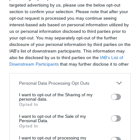
de las fiestas navideñas. Pablo Ojeda, con una dilatada trayectoria
targeted advertising by us, please use the below opt-out
profesional, asiduo colaborador de programas televisivos de La...
section to confirm your selection. Please note that after your
Elogio de la papa frita
opt-out request is processed you may continue seeing
FRANCISCO SILVERA
08/09/2021
interest-based ads based on personal information utilized by
Salada, con un punto de aceite y el crujir nacarado de
us or personal information disclosed to third parties prior to
la fritura cariñosa, la papa dona felicidad a sus
consumidores. De una en una, agrupadas, ensortijadas
your opt-out. You may separately opt-out of the further
sin forma previa, solapadas en redondez masticable,
disclosure of your personal information by third parties on the
trituradas por una quijada abierta o en consunción
IAB’s list of downstream participants. This information may
lenta como cuerpo de Dios dejando fluir sus...
also be disclosed by us to third parties on the
IAB’s List of
Downstream Participants
that may further disclose it to other
third parties.
Personal Data Processing Opt Outs
I want to opt-out of the Sharing of my
personal data.
Opted In
I want to opt-out of the Sale of my
Personal Data.
Opted In
I want to opt-out of processing my