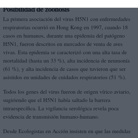
Posibilidad de zoonosis
La primera asociación del virus H5N1 con enfermedades
respiratorias ocurrió en Hong Kong en 1997,​ cuando 18
casos en humanos, durante una epidemia del patógeno
H5N1, fueron descritos en mercados de venta de aves
vivas. Esta epidemia se caracterizó con una alta tasa de
mortalidad (hasta un 33 %), alta incidencia de neumonía
(61 %), y alta incidencia de casos que tuvieron que ser
asistidos en unidades de cuidados respiratorios (51 %).
Todos los genes del virus fueron de origen vírico aviario,
sugiriendo que el H5N1 había saltado la barrera
intraespecífica. La vigilancia serológica revela poca
evidencia de transmisión humano-humano.
Desde Ecologistas en Acción insisten en que las medidas