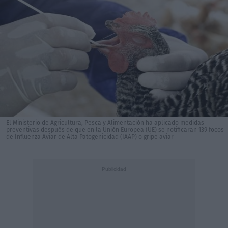
El Ministerio de Agricultura, Pesca y Alimentación ha aplicado medidas
preventivas después de que en la Unión Europea (UE) se notificaran 139 focos
de Influenza Aviar de Alta Patogenicidad (IAAP) o gripe aviar