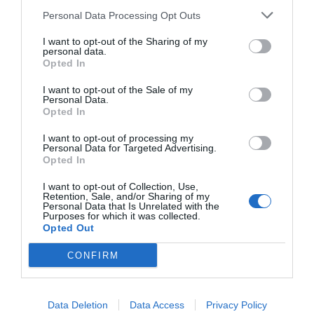
solución que nos queda es matar a los animales que
Personal Data Processing Opt Outs
enferman por nuestros errores y la avaricia de unos
pocos”.
I want to opt-out of the Sharing of my
personal data.
Opted In
También recuerdan que la dimensión de la desgracia es
I want to opt-out of the Sale of my
aún mayor si tenemos en cuenta la posibilidad de que se
Personal Data.
provoque una gran mortandad de fauna silvestre. “En casos
Opted In
como estos solo podemos actuar con cautela y ceñirnos a
I want to opt-out of processing my
Personal Data for Targeted Advertising.
los protocolos pero si sucede, las consecuencias son
Opted In
imprevisibles, hay que tener en cuenta el efecto
I want to opt-out of Collection, Use,
equilibrador en los ecosistemas de las aves, por ejemplo,
Retention, Sale, and/or Sharing of my
en cuanto a los insectos de los que son unas voraces
Personal Data that Is Unrelated with the
Purposes for which it was collected.
comedoras y el poco probable, pero posible, salto a seres
Opted Out
humanos, que aumenta cuanto más se extiende la
CONFIRM
enfermedad, que puede darse como un virus “adaptado” o
como una recombinación entre H5N1 de la gripe aviar y
uno de la gripe común”.
Data Deletion
Data Access
Privacy Policy