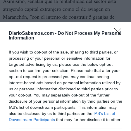
Asimismo, señalan que la rentabilidad del sector está
atrayendo capital extranjero como el de aviagen en
Maranchón, "con el intento de construir 5 granjas de
reproductoras en la zona ZEC-ZEPA Parameras de
Maranchón, Hoz del Mesa y Aragoncillo con 600.000
DiarioSabemos.com -
Do Not Process My Personal
Information
plazas aproximadamente. Las consecuencias del contagio
en alguna de estas macrofactorias podrían ser
If you wish to opt-out of the sale, sharing to third parties, or
sencillamente dantescas", aseguran.
processing of your personal or sensitive information for
targeted advertising by us, please use the below opt-out
Ecologistas en acción añade que “las macro factorías de
section to confirm your selection. Please note that after your
opt-out request is processed you may continue seeing
cría de aves reúnen todos los factores para la
interest-based ads based on personal information utilized by
multiplicación y mutación de cepas preexistentes de toda
us or personal information disclosed to third parties prior to
suerte de virus: gran cantidad de animales, condiciones de
your opt-out. You may separately opt-out of the further
vida pésimas, mal uso de antibióticos, baja o nula
disclosure of your personal information by third parties on the
IAB’s list of downstream participants. This information may
diversidad genética. Es algo de lo que venimos advirtiendo
also be disclosed by us to third parties on the
IAB’s List of
desde antes de la pandemia del 2020 y que no ha hecho
Downstream Participants
that may further disclose it to other
más que empeorar y cada vez que hay un brote la única
third parties.