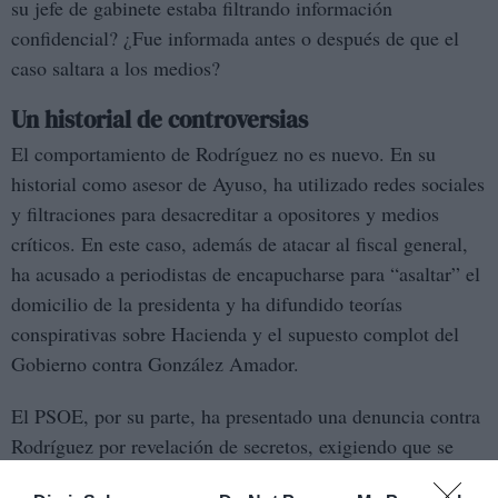
su jefe de gabinete estaba filtrando información
confidencial? ¿Fue informada antes o después de que el
caso saltara a los medios?
Un historial de controversias
El comportamiento de Rodríguez no es nuevo. En su
historial como asesor de Ayuso, ha utilizado redes sociales
y filtraciones para desacreditar a opositores y medios
críticos. En este caso, además de atacar al fiscal general,
ha acusado a periodistas de encapucharse para “asaltar” el
domicilio de la presidenta y ha difundido teorías
conspirativas sobre Hacienda y el supuesto complot del
Gobierno contra González Amador.
El PSOE, por su parte, ha presentado una denuncia contra
Rodríguez por revelación de secretos, exigiendo que se
conserven los datos de su teléfono móvil para evitar la