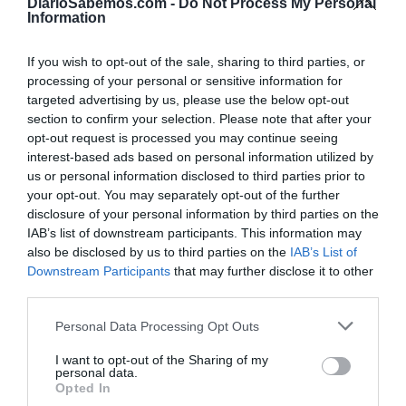
DiarioSabemos.com -
Do Not Process My Personal
destrucción de pruebas. Según los socialistas, Rodríguez
Information
filtró datos privados de periodistas de
El País
, obtenidos a
través de un escolta de Ayuso. Una acusación que, de
If you wish to opt-out of the sale, sharing to third parties, or
confirmarse, podría tener graves consecuencias legales.
processing of your personal or sensitive information for
targeted advertising by us, please use the below opt-out
Ayuso en el centro del escándalo
section to confirm your selection. Please note that after your
opt-out request is processed you may continue seeing
Aunque el foco está en Rodríguez, resulta inevitable
interest-based ads based on personal information utilized by
cuestionar el papel de Ayuso en este escándalo. Como
us or personal information disclosed to third parties prior to
your opt-out. You may separately opt-out of the further
presidenta de la Comunidad de Madrid, ha defendido
disclosure of your personal information by third parties on the
públicamente a su pareja y a su asesor, mientras ha
IAB’s list of downstream participants. This information may
guardado silencio sobre las acusaciones de manipulación y
also be disclosed by us to third parties on the
IAB’s List of
filtraciones. Su falta de explicaciones contrasta con su
Downstream Participants
that may further disclose it to other
third parties.
discurso habitual de transparencia y rectitud.
Personal Data Processing Opt Outs
El caso también pone en evidencia las tensiones dentro del
I want to opt-out of the Sharing of my
Partido Popular. Mientras Ayuso y su equipo se enfrentan
personal data.
a estas acusaciones, el líder nacional, Alberto Nuñez
Opted In