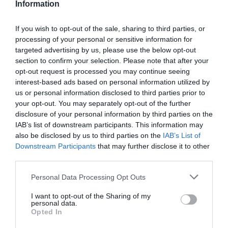
Quirón Prevención, motivo por el que la Fiscalía considera
Information
necesario esclarecer si la compraventa respondió
If you wish to opt-out of the sale, sharing to third parties, or
exclusivamente a criterios mercantiles o si pudo ocultar
processing of your personal or sensitive information for
algún tipo de contraprestación económica vinculada a
targeted advertising by us, please use the below opt-out
negocios previos.
section to confirm your selection. Please note that after your
opt-out request is processed you may continue seeing
Nadie ha sido condenado por estos hechos y la
interest-based ads based on personal information utilized by
us or personal information disclosed to third parties prior to
investigación continúa abierta, pero precisamente por eso
your opt-out. You may separately opt-out of the further
resulta tan llamativo que las diligencias esenciales para
disclosure of your personal information by third parties on the
aclarar las sospechas permanezcan bloqueadas durante
IAB’s list of downstream participants. This information may
also be disclosed by us to third parties on the
IAB’s List of
meses. Una justicia lenta no solo perjudica a quienes
Downstream Participants
that may further disclose it to other
finalmente puedan resultar inocentes, sino también a la
third parties.
ciudadanía cuando existen indicios que requieren una
Personal Data Processing Opt Outs
aclaración rápida y transparente.
I want to opt-out of the Sharing of my
Un retraso difícil de explicar
personal data.
Opted In
La versión oficial apunta a la acumulación de trabajo en el