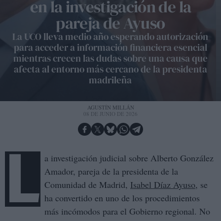
en la investigación de la
pareja de Ayuso
La UCO lleva medio año esperando autorización
para acceder a información financiera esencial
mientras crecen las dudas sobre una causa que
afecta al entorno más cercano de la presidenta
madrileña
Alberto Gonz&aacute;lez Amador junto a la presidenta de la Comunidad de
AGUSTÍN MILLÁN
Madrid, Isabel D&iacute;az Ayuso
08 DE JUNIO DE 2026
L
a investigación judicial sobre Alberto González
Amador, pareja de la presidenta de la
Comunidad de Madrid,
Isabel Díaz Ayuso
, se
ha convertido en uno de los procedimientos
más incómodos para el Gobierno regional. No