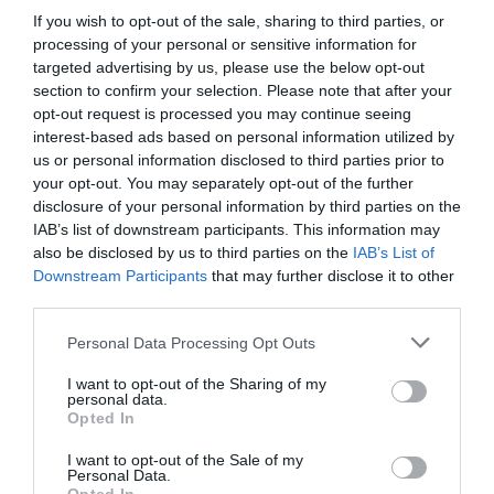
corrupción relacionada con la compra de mascarillas
If you wish to opt-out of the sale, sharing to third parties, or
durante la pandemia. Era una pregunta legítima, dado que
processing of your personal or sensitive information for
targeted advertising by us, please use the below opt-out
se acababa de conocer el procesamiento de José Luis
section to confirm your selection. Please note that after your
Ábalos y Ángel Víctor Torres por diversos delitos, entre
opt-out request is processed you may continue seeing
ellos el de pertenencia a organización criminal.
interest-based ads based on personal information utilized by
us or personal information disclosed to third parties prior to
your opt-out. You may separately opt-out of the further
Ayuso aprovechó la ocasión para desplegar una lista
disclosure of your personal information by third parties on the
desordenada de nombres, acusaciones y alusiones sin
IAB’s list of downstream participants. This information may
Es Ábalos, Torres, Armengol, bolsas con
pruebas. “
also be disclosed by us to third parties on the
IAB’s List of
dinero, favores a través de la prostitución, el fiscal
Downstream Participants
that may further disclose it to other
third parties.
Koldo Cerdán, Navarra, el hermano, la mujer,
fontaneras, el CNI, las oposiciones de Radiotelevisión
Personal Data Processing Opt Outs
Española, pactar con Bildu, delincuentes amnistiados,
I want to opt-out of the Sharing of my
posible financiación ilegal del Partido Socialista...”,
personal data.
Opted In
enumeró, en una intervención que recordó más a un
monólogo de tertulia política que a una respuesta
I want to opt-out of the Sale of my
Personal Data.
institucional.