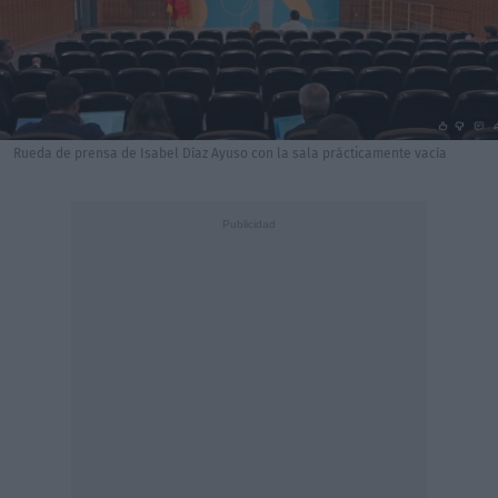
Rueda de prensa de Isabel Díaz Ayuso con la sala prácticamente vacía