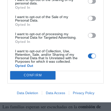
las residencias o Moreno Bonilla en la
personal data.
sanidad.
Opted In
I want to opt-out of the Sale of my
Este show es más daño a las víctimas.
Personal Data.
Mazón a prisión y hay que echar al PP.
Opted In
I want to opt-out of processing my
Personal Data for Targeted Advertising.
— Irene Montero (@IreneMontero)
November 3, 2025
Opted In
Las familias, olvidadas entre discursos
I want to opt-out of Collection, Use,
Entre las acusaciones cruzadas, los familiares de las
Retention, Sale, and/or Sharing of my
Personal Data that Is Unrelated with the
víctimas siguen sintiéndose ignorados. Piden algo tan
Purposes for which it was collected.
Opted Out
sencillo como conocer la verdad. “Queremos saber por
qué se retiraron los equipos de rescate y quién dio esa
CONFIRM
orden”, reclamaba una madre que perdió a su hijo de 19
años. “Y ahora nos dicen que Mazón es la víctima. Es una
Data Deletion
Data Access
Privacy Policy
burla”.
comisión de
Las familias esperan ser escuchadas en la