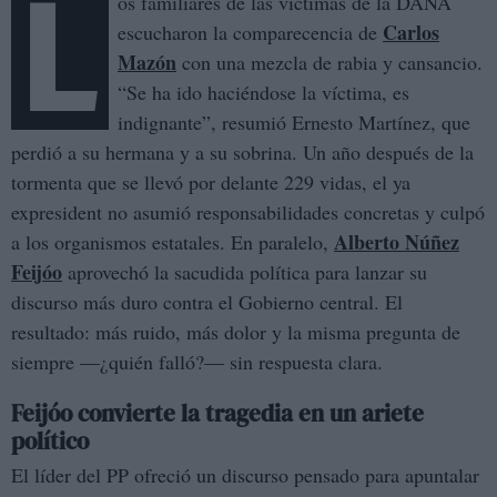
L
os familiares de las víctimas de la DANA
Carlos
escucharon la comparecencia de
Mazón
con una mezcla de rabia y cansancio.
“Se ha ido haciéndose la víctima, es
indignante”, resumió Ernesto Martínez, que
perdió a su hermana y a su sobrina. Un año después de la
tormenta que se llevó por delante 229 vidas, el ya
expresident no asumió responsabilidades concretas y culpó
Alberto Núñez
a los organismos estatales. En paralelo,
Feijóo
aprovechó la sacudida política para lanzar su
discurso más duro contra el Gobierno central. El
resultado: más ruido, más dolor y la misma pregunta de
siempre —¿quién falló?— sin respuesta clara.
Feijóo convierte la tragedia en un ariete
político
El líder del PP ofreció un discurso pensado para apuntalar