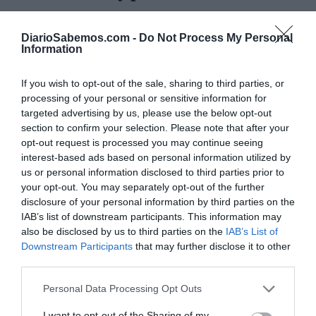
Ah. Y 5 segundos para los 229 muertos.
DiarioSabemos.com -
Do Not Process My Personal
Information
Literalmente.
If you wish to opt-out of the sale, sharing to third parties, or
processing of your personal or sensitive information for
— Gabriel Rufián (@gabrielrufian)
November 3, 2025
targeted advertising by us, please use the below opt-out
Josep Borrell
Incluso voces moderadas como la de
section to confirm your selection. Please note that after your
recordaron que “alguna responsabilidad política tiene que
opt-out request is processed you may continue seeing
interest-based ads based on personal information utilized by
José Luis Rodríguez
haber”, mientras el expresidente
us or personal information disclosed to third parties prior to
Zapatero
apuntó que el PP “está gestionando la crisis
your opt-out. You may separately opt-out of the further
política con la misma torpeza con que gestionó la DANA”.
disclosure of your personal information by third parties on the
IAB’s list of downstream participants. This information may
also be disclosed by us to third parties on the
IAB’s List of
A Mazón le echan las víctimas pero se
Downstream Participants
that may further disclose it to other
queda el PP con sus mentiras y políticas
third parties.
de muerte, que no son un error sino su
Personal Data Processing Opt Outs
forma de gobierno. Mazón es Ayuso en
I want to opt-out of the Sharing of my