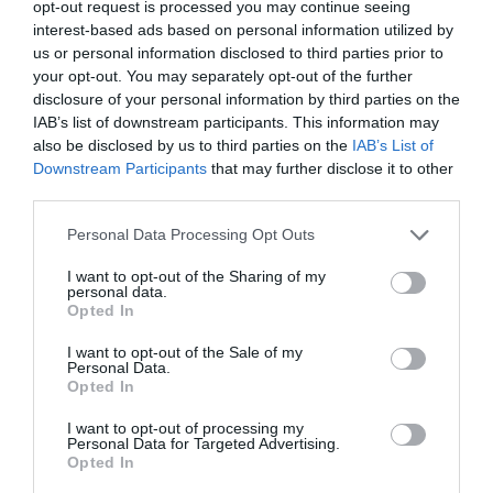
opt-out request is processed you may continue seeing
interest-based ads based on personal information utilized by
La izquierda, por su parte, entiende que no es momento de
us or personal information disclosed to third parties prior to
El PSOE rechaza la vuelta de la mili
retornar al pasado.
your opt-out. You may separately opt-out of the further
obligatoria
y no contempla recuperarla en su programa
disclosure of your personal information by third parties on the
IAB’s list of downstream participants. This information may
político. Sumar se ha mostrado claramente en contra. Su
also be disclosed by us to third parties on the
IAB’s List of
posición es que el servicio militar obligatorio está
Downstream Participants
that may further disclose it to other
“superado” y que la defensa debe orientarse hacia un
third parties.
modelo profesional y civil, no hacia la vuelta del
Personal Data Processing Opt Outs
reclutamiento a la fuerza. En cuanto a la izquierda
plurinacional, obviamente no quiere nI oír hablar de la
I want to opt-out of the Sharing of my
personal data.
idea.
Gabriel Rufián
, portavoz de ERC, se opone al
Opted In
experimento, así como al aumento del gasto militar en
I want to opt-out of the Sale of my
España. Porque reinstaurar la mili supondría una inversión
Personal Data.
Opted In
de varios miles de millones de euros. Rufián defiende un
modelo de defensa civil y profesional, y rechaza que los
I want to opt-out of processing my
Personal Data for Targeted Advertising.
jóvenes tengan que pasar por un servicio militar
Opted In
obligatorio. Además, no pasa un día sin que le afee a