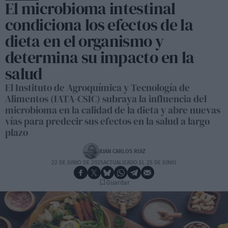
El microbioma intestinal
condiciona los efectos de la
dieta en el organismo y
determina su impacto en la
salud
El Instituto de Agroquímica y Tecnología de
Alimentos (IATA-CSIC) subraya la influencia del
microbioma en la calidad de la dieta y abre nuevas
vías para predecir sus efectos en la salud a largo
plazo
JUAN CARLOS RUIZ
22 DE JUNIO DE 2025
ACTUALIZADO EL 25 DE JUNIO
Guardar