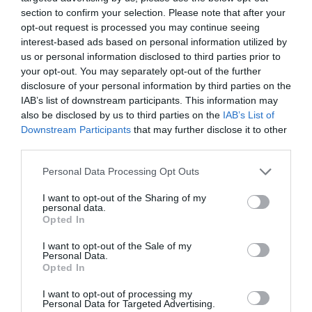
section to confirm your selection. Please note that after your
el microbioma refuerza la
A nivel inmunológico,
opt-out request is processed you may continue seeing
barrera intestinal y regula las respuestas inflamatorias
interest-based ads based on personal information utilized by
gracias a compuestos como los indoles, que se generan
us or personal information disclosed to third parties prior to
your opt-out. You may separately opt-out of the further
a partir de la dieta.
En el sistema nervioso, actúa en el
disclosure of your personal information by third parties on the
eje intestino-cerebro fortaleciendo la función de la barrera
IAB’s list of downstream participants. This information may
hematoencefálica y participando en la regulación del
also be disclosed by us to third parties on the
IAB’s List of
Downstream Participants
that may further disclose it to other
estado de ánimo al influir en la producción de sustancias
third parties.
como la serotonina, la dopamina o el ácido gamma-
aminobutírico (GABA). En el ámbito cardiometabólico, el
Personal Data Processing Opt Outs
microbioma ayuda a regular el apetito, la glucemia y la
I want to opt-out of the Sharing of my
respuesta inflamatoria, especialmente en contextos de
personal data.
Opted In
dietas hipercalóricas.
I want to opt-out of the Sale of my
Personal Data.
necesidad de actualizar las guías
El estudio plantea la
Opted In
dietéticas a medida que se afianza el conocimiento
sobre el papel que tiene el microbioma en los efectos de
I want to opt-out of processing my
Personal Data for Targeted Advertising.