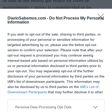
Se trata de una medida que reduce los costes de
mantenimiento y mejora la competitividad en los
mercados mundiales.
DiarioSabemos.com -
Do Not Process My Personal
Information
La enfermedad afecta a la seguridad
alimentaria
If you wish to opt-out of the sale, sharing to third parties, or
supone una amenaza para la seguridad
La fiebre aftosa
processing of your personal or sensitive information for
targeted advertising by us, please use the below opt-out
alimentaria y afecta a los rebaños y a la economía de
section to confirm your selection. Please note that after your
los países
.
opt-out request is processed you may continue seeing
interest-based ads based on personal information utilized by
La vacunación del ganado ha sido la principal estrategia
us or personal information disclosed to third parties prior to
para controlar los focos y prevenir nuevos casos, lo que ha
your opt-out. You may separately opt-out of the further
disclosure of your personal information by third parties on the
permitido a varios países lograr la erradicación de la
IAB’s list of downstream participants. This information may
enfermedad. Una vez comprobada la ausencia de
also be disclosed by us to third parties on the
IAB’s List of
transmisión del virus y eliminados los riesgos internos en
Downstream Participants
that may further disclose it to other
third parties.
un territorio, los países pueden suspender la vacunación y
mantener la erradicación sin necesidad de seguir
Personal Data Processing Opt Outs
vacunando.