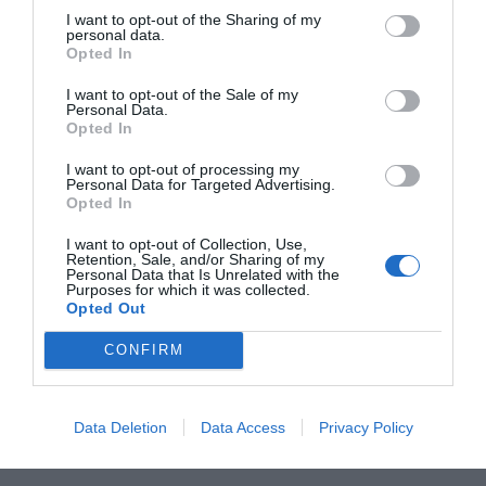
I want to opt-out of the Sharing of my
personal data.
A punto de obtener la certificación de país libre de fiebre
Opted In
Bolivia ha firmado un protocolo de intenciones
aftosa,
I want to opt-out of the Sale of my
para iniciar el proceso de adhesión a un mecanismo
Personal Data.
Opted In
que garantice la disponibilidad de vacunas contra la
enfermedad en caso de brote inesperado en países
I want to opt-out of processing my
Personal Data for Targeted Advertising.
libres de fiebre aftosa.
La nación se une a Paraguay y
Opted In
Ecuador en la iniciativa.
I want to opt-out of Collection, Use,
Retention, Sale, and/or Sharing of my
Personal Data that Is Unrelated with the
Añadir
DiarioSabemos
como fuente preferida de
Purposes for which it was collected.
Opted Out
Google de forma gratuita
Mantente informado con las últimas noticias de actualidad.
CONFIRM
ACTIVAR AHORA
GANADERIA
SALUD
MEDICINA
INVESTIGACIÓN
Data Deletion
Data Access
Privacy Policy
FIEBRE AFTOSA