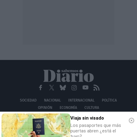
SOCIEDAD
NACIONAL
INTERNACIONAL
POLÍTICA
OPINIÓN
ECONOMÍA
CULTURA
EQUIPO
AVISO LEGAL
POLÍTICA DE PRIVACIDAD
POLÍTICA DE COOKIES
Viaja sin visado
CONTACTO
Los pasaportes que más
puertas abren ¿está el
© 2026 Multimedia Ediciones Globales S.L.
tuyo?