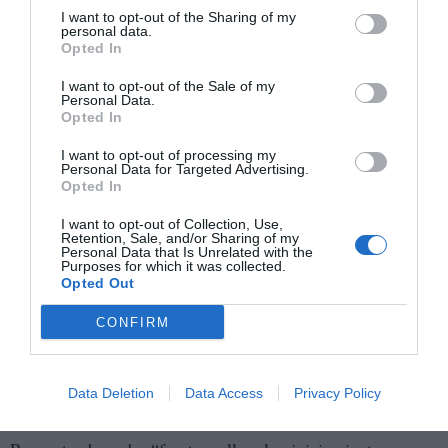
situamos en un ámbito más cercano a la propiedad
I want to opt-out of the Sharing of my
intelectual, lo que dificulta su subsunción en el artículo
personal data.
Opted In
253 del Código Penal”, resalta.
I want to opt-out of the Sale of my
Personal Data.
Para Jorge Agüero “desde el punto de vista procesal, la
Opted In
decisión de tramitar la causa por el procedimiento del
I want to opt-out of processing my
jurado se fundamenta en la presencia del delito de tráfico
Personal Data for Targeted Advertising.
de influencias y su conexidad con el resto. Sin embargo,
Opted In
esta opción resulta discutible. El enjuiciamiento por un
I want to opt-out of Collection, Use,
jurado popular de cuestiones técnicas como la
Retention, Sale, and/or Sharing of my
Personal Data that Is Unrelated with the
delimitación de los elementos del tipo objetivo y subjetivo
Purposes for which it was collected.
Opted Out
puede ser perjudicial para la defensa de los investigados.
El jurado está compuesto por personas legas en Derecho, a
CONFIRM
quienes estos conceptos pueden resultar especialmente
complejos, lo que dificulta tanto su comprensión como la
Data Deletion
Data Access
Privacy Policy
adecuada exposición por las defensas”.