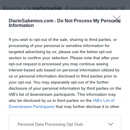
malversación
Respecto a la
, el especialista indica que “el
tipo requiere la existencia de un sujeto con capacidad de
DiarioSabemos.com -
Do Not Process My Personal
disposición sobre caudales públicos y un desvío en
Information
perjuicio del patrimonio público. La imputación se centra
en la utilización de medios personales públicos para fines
If you wish to opt-out of the sale, sharing to third parties, or
processing of your personal or sensitive information for
privados, lo que plantea dificultades, ya que no todo uso
targeted advertising by us, please use the below opt-out
irregular de recursos públicos integra el delito. Es preciso
section to confirm your selection. Please note that after your
acreditar un perjuicio efectivo y una desviación relevante
opt-out request is processed you may continue seeing
de la función pública”.
interest-based ads based on personal information utilized by
us or personal information disclosed to third parties prior to
your opt-out. You may separately opt-out of the further
Por lo que se refiere a la apropiación indebida, “el tipo
disclosure of your personal information by third parties on the
exige la apropiación de bienes muebles o activos
IAB’s list of downstream participants. This information may
patrimoniales susceptibles de posesión. La imputación
also be disclosed by us to third parties on the
IAB’s List of
Downstream Participants
that may further disclose it to other
vinculada al control de un software plantea problemas por
third parties.
la naturaleza inmaterial del objeto y por la necesidad de
acreditar una obligación previa de restitución. Nos
Personal Data Processing Opt Outs