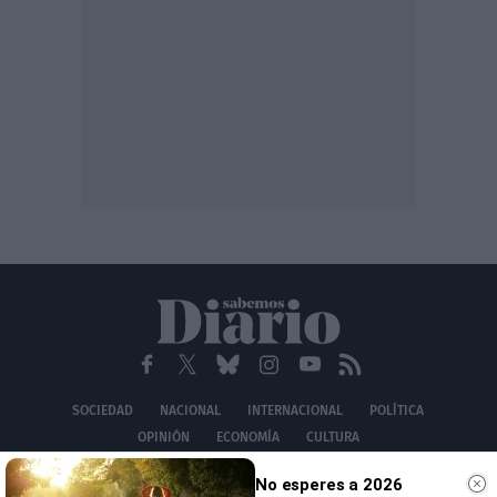
SOCIEDAD
NACIONAL
INTERNACIONAL
POLÍTICA
OPINIÓN
ECONOMÍA
CULTURA
EQUIPO
AVISO LEGAL
POLÍTICA DE PRIVACIDAD
POLÍTICA DE COOKIES
No esperes a 2026
CONTACTO