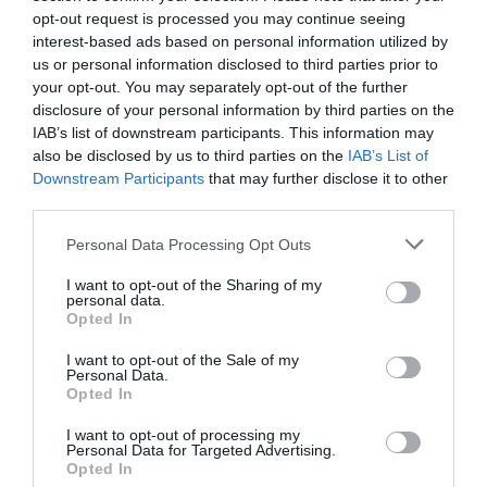
persistente de vigilancia y seguimiento que podría encajar
opt-out request is processed you may continue seeing
interest-based ads based on personal information utilized by
en figuras ya contempladas por la ley. Si se confirmara que
us or personal information disclosed to third parties prior to
él provocó el incidente, la defensa de Quiles –basada en su
your opt-out. You may separately opt-out of the further
condición de periodista y en el derecho a preguntar–
disclosure of your personal information by third parties on the
IAB’s list of downstream participants. This information may
quedaría debilitada, pues el ejercicio de la libertad de
also be disclosed by us to third parties on the
IAB’s List of
información no ampara la intimidación ni la obstrucción
Downstream Participants
that may further disclose it to other
física.
third parties.
El caso también tiene un fuerte componente político. El
Personal Data Processing Opt Outs
Gobierno ha advertido que normalizar este tipo de
I want to opt-out of the Sharing of my
personal data.
comportamientos supone un riesgo para la convivencia
Opted In
democrática, mientras que desde la oposición se han
I want to opt-out of the Sale of my
emitido mensajes ambiguos, condenando la violencia “en
Personal Data.
cualquier dirección” pero cuestionando el papel público de
Opted In
Gómez. Si se demostrara que Quiles inició el acoso, la
I want to opt-out of processing my
presión sobre quienes han relativizado el incidente
Personal Data for Targeted Advertising.
Opted In
aumentaría, y el debate sobre los límites entre activismo,