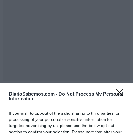
En el plano judicial, demostrar que Quiles fue el primero
DiarioSabemos.com -
Do Not Process My Personal
en acosar podría inclinar la balanza hacia una imputación
Information
más clara por delitos relacionados con coacciones, acoso o
If you wish to opt-out of the sale, sharing to third parties, or
incluso agresión, dependiendo de cómo se valoren los
processing of your personal or sensitive information for
hechos y las pruebas. La denuncia de Gómez no especifica
targeted advertising by us, please use the below opt-out
aún el tipo penal, pero sí describe un comportamiento
section to confirm your selection. Please note that after your