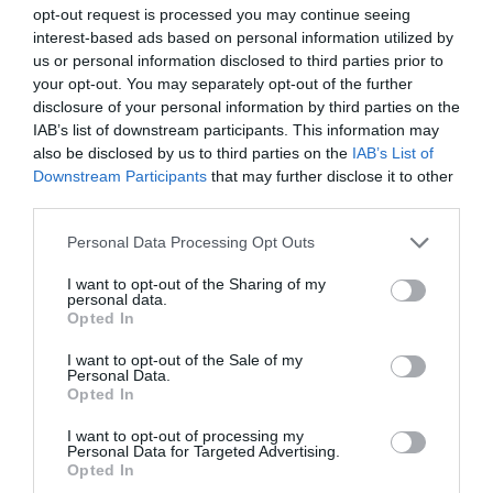
opt-out request is processed you may continue seeing
estrategias
países occidentales, la derecha ha adoptado
interest-based ads based on personal information utilized by
comunicativas basadas en la provocación, la
us or personal information disclosed to third parties prior to
descalificación y la teatralización del conflicto
. La
your opt-out. You may separately opt-out of the further
disclosure of your personal information by third parties on the
lógica es simple: en un ecosistema mediático saturado,
IAB’s list of downstream participants. This information may
quien grita más fuerte obtiene más atención. Y en un
also be disclosed by us to third parties on the
IAB’s List of
clima político polarizado, la atención se traduce en
Downstream Participants
that may further disclose it to other
third parties.
influencia. De los Santos encaja, según sus críticos, en
este patrón global: un político que entiende que la
Personal Data Processing Opt Outs
visibilidad se gana más fácilmente con un exabrupto que
I want to opt-out of the Sharing of my
con un argumento.
personal data.
Opted In
Sin embargo, lo que para algunos es una estrategia eficaz,
I want to opt-out of the Sale of my
para otros es un síntoma de decadencia moral. La mala
Personal Data.
Opted In
educación no se percibe como un rasgo personal, sino
como una renuncia colectiva a los valores que deberían
I want to opt-out of processing my
Personal Data for Targeted Advertising.
sostener la vida democrática: el respeto, la escucha, la
Opted In