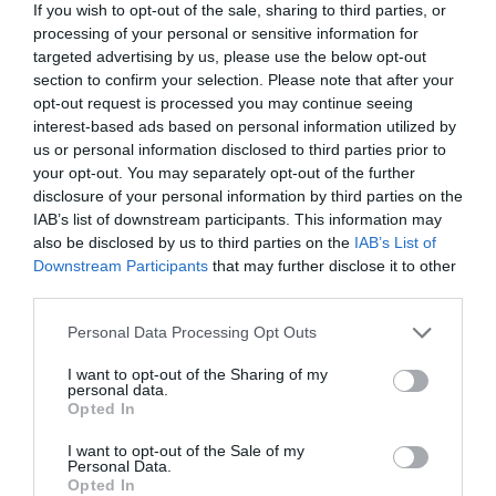
ocasiones que estos subsidios deberían ser temporales,
If you wish to opt-out of the sale, sharing to third parties, or
más restrictivos y vinculados a obligaciones más estrictas
processing of your personal or sensitive information for
targeted advertising by us, please use the below opt-out
de búsqueda de empleo.
section to confirm your selection. Please note that after your
opt-out request is processed you may continue seeing
Los sindicatos y expertos en políticas laborales advierten
interest-based ads based on personal information utilized by
de que estas medidas podrían dejar sin protección a
us or personal information disclosed to third parties prior to
personas mayores de 52 años, trabajadores de sectores
your opt-out. You may separately opt-out of the further
disclosure of your personal information by third parties on the
en reconversión o personas con dificultades
IAB’s list of downstream participants. This information may
estructurales para reincorporarse al mercado laboral.
also be disclosed by us to third parties on the
IAB’s List of
En España, más de 800.000 personas dependen de estos
Downstream Participants
that may further disclose it to other
subsidios para llegar a fin de mes.
third parties.
Personal Data Processing Opt Outs
prestaciones
Otra de las áreas sensibles es la de las
familiares y de dependencia
. Vox ha defendido que las
I want to opt-out of the Sharing of my
personal data.
ayudas deben priorizar a las familias españolas y ha
Opted In
cuestionado programas que, según su interpretación,
I want to opt-out of the Sale of my
“benefician a inmigrantes en situación irregular”. No
Personal Data.
Opted In
obstante, la mayoría de estas prestaciones ya exigen