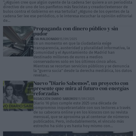
“¿Alguien cree que algún oyente de la cadena Ser quiere a un periodista
directivo de uno de los panfletos más fascistas y creador/extensor de
bulos contra el Gobierno en esa tertulia? ¿Alguno de los oyentes de la
cadena Ser lee ese periódico, o le interesa escuchar la opinión editorial
de...
Propaganda con dinero público y sin
pudor
EVA MALDONADO
15/09/2025
En un momento en que la ciudadanía exige
transparencia, austeridad y pluralidad informativa, la
Comunidad y el Ayuntamiento de Madrid han
destinado millones de euros a medios
conservadores solo en los últimos cinco años.
Mientras se recortan servicios públicos y se denuncia
la “guerra sucia” desde la derecha mediática, los datos
revelan...
Nuevo "Diario Sabemos", un proyecto con
presente que mira al futuro con energías
reforzadas
REDACCIÓN DIARIO SABEMOS
11/09/2025
Diario 16 plus cumple este 2025 una década de
compromiso inquebrantable con sus lectores a través
de su cabecera online y en los kioscos con su revista
mensual, que se aproxima ya al centenar de números
publicados. Pero, indudablemente, el vínculo más
estrecho ha sido y es hasta hoy mismo con...