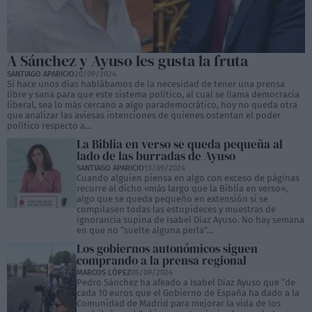
A Sánchez y Ayuso les gusta la fruta
SANTIAGO APARICIO
20/09/2024
Si hace unos días hablábamos de la necesidad de tener una prensa
libre y sana para que este sistema político, al cual se llama democracia
liberal, sea lo más cercano a algo parademocrático, hoy no queda otra
que analizar las aviesas intenciones de quienes ostentan el poder
político respecto a...
La Biblia en verso se queda pequeña al
lado de las burradas de Ayuso
SANTIAGO APARICIO
13/09/2024
Cuando alguien piensa en algo con exceso de páginas
recurre al dicho «más largo que la Biblia en verso»,
algo que se queda pequeño en extensión si se
compilasen todas las estupideces y muestras de
ignorancia supina de Isabel Díaz Ayuso. No hay semana
en que no “suelte alguna perla”...
Los gobiernos autonómicos siguen
comprando a la prensa regional
MARCOS LÓPEZ
05/09/2024
Pedro Sánchez ha afeado a Isabel Díaz Ayuso que “de
cada 10 euros que el Gobierno de España ha dado a la
Comunidad de Madrid para mejorar la vida de los