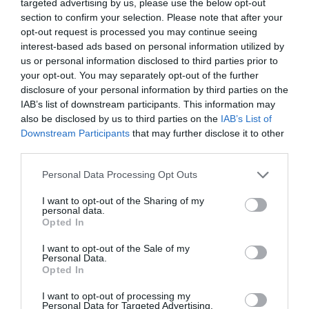
targeted advertising by us, please use the below opt-out
móvil de la fiscala jefa provincial de Madrid, Pilar Rodríguez,
investigada en la...
section to confirm your selection. Please note that after your
opt-out request is processed you may continue seeing
“La prensa debe entrar a Gaza para narrar
la historia”
interest-based ads based on personal information utilized by
JUAN CARLOS RUIZ
13/03/2025
us or personal information disclosed to third parties prior to
"He visto muchos escenarios de crisis humanitaria,
your opt-out. You may separately opt-out of the further
pero lo que vi en Gaza es otro nivel", ha dicho el
coordinador de la ONU para Ayuda de Emergencia,Tom
disclosure of your personal information by third parties on the
Fletcher, rememorando las escenas terribles, que
IAB’s list of downstream participants. This information may
observó durante su visita a ese territorio palestino
also be disclosed by us to third parties on the
IAB’s List of
devastado en enero pasado, como la de unos perros
devorando cadáveres. “Quienquiera que impida la...
Downstream Participants
that may further disclose it to other
third parties.
Personal Data Processing Opt Outs
I want to opt-out of the Sharing of my
personal data.
Opted In
I want to opt-out of the Sale of my
Personal Data.
Opted In
I want to opt-out of processing my
Personal Data for Targeted Advertising.