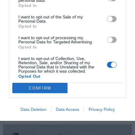
personal data.
Opted In
I want to opt-out of the Sale of my
Personal Data.
Opted In
I want to opt-out of processing my
Personal Data for Targeted Advertising.
Opted In
I want to opt-out of Collection, Use,
Retention, Sale, and/or Sharing of my
Un estudio de la Universidad del País Vasco
Personal Data that Is Unrelated with the
demuestra que una molécula produce una
Purposes for which it was collected.
mejora cognitiva en roedores con
Opted Out
principio de alzhéimer
FÉLIX LAREKI GARMENDIA
20/01/2025
CONFIRM
Un estudio de la UPV/EHU prueba que el fármaco
WIN55.212-2 protege el cerebro y revierte los daños
cognitivos iniciales de la demencia, y explica su
mecanismo. El grupo Neuroquímica y
Data Deletion
Data Access
Privacy Policy
Neurodegeneración de la UPV/EHU ha dado con un
fármaco que es un candidato potencial para abordar el
déficit de memoria en...