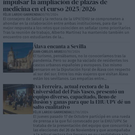
impulsar la ampliación de plazas de
medicina en el curso 2025/2026
FÉLIX LAREKI GARMENDIA
30/10/2024
El consejero de Salud y la rectora de la UPV/EHU se comprometen a
ahondar en la colaboración entre ambas instituciones, para dar la
mejor respuesta a los retos que coinciden en señalar como prioritarios
Tras la reunión de trabajo, Alberto Martínez ha mantenido también un
encuentro con estudiantes de la...
Álava encanta a Sevilla
JUAN-CARLOS ARIAS
30/10/2024
El turismo, pensábamos, no lo conoceríamos tras la
pandemia. Pero su auge ha vaciado de residentes los
cascos urbanos españoles y europeos. Eso mismo
pensaron en la Diputación Foral de Álava con respecto
al sur del sur. Entre los más viajeros que visitan Álava
están los sevillanos. Las empatías entre...
Eva Ferreira, actual rectora de la
Universidad del País Vasco, presentó un
equipo diverso, capacitado, lleno de
ilusión y ganas para que la EHU/UPV dé un
salto cualitativo
FÉLIX LAREKI GARMENDIA
22/10/2024
El jueves pasado 17 de Octubre participé en una rueda
de prensa a la que fui convocado por la EHU/UPV. Se
trataba de la presentación del equipo que concurrirá a
las elecciones del 26 de Noviembre y que acompañaba
a la actual rectora Eva Ferreira en su candidatura a la...