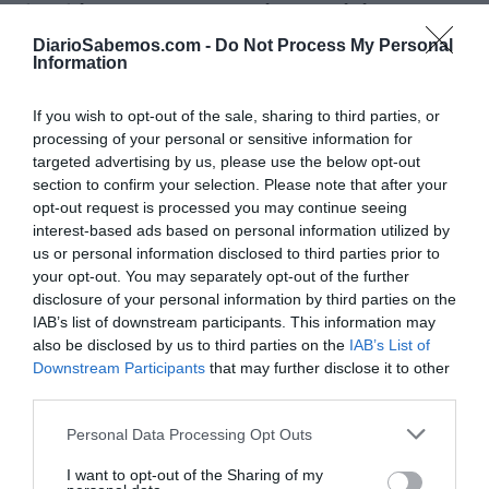
El Gobierno vasco permite participar a
menores de edad en campañas de caza
DiarioSabemos.com -
Do Not Process My Personal
mayor
Information
JUAN CARLOS RUIZ
17/02/2025
Ecologistas en Acción ha rechazado rotundamente la decisión del
Gobierno vasco de permitir a menores de edad participar en graves
If you wish to opt-out of the sale, sharing to third parties, or
amenazas cinegéticas. Esta medida supone un grave retroceso en la
processing of your personal or sensitive information for
construcción de una sociedad basada en el respeto, la empatía y una
targeted advertising by us, please use the below opt-out
cultura de paz, además de poner en peligro la...
section to confirm your selection. Please note that after your
¡BASTA YA¡
opt-out request is processed you may continue seeing
FÉLIX LAREKI GARMENDIA
21/01/2025
interest-based ads based on personal information utilized by
Al habla con el presidente de EUSPEL Joseba Saralegui:
Relata - “Hace escasos meses, el 19 de Setiembre del
us or personal information disclosed to third parties prior to
2024, la Asociación sindical EUSPEL de la Ertzaintza,
your opt-out. You may separately opt-out of the further
Policía Vasca, anunciaba que en esa misma fecha
disclosure of your personal information by third parties on the
habían presentado, al actual Lehendakari y al
Consejero de Interior, sus peticiones” ¿Recordamos?
IAB’s list of downstream participants. This information may
Si, decíamos “Euspel, Asociación Sindical,...
also be disclosed by us to third parties on the
IAB’s List of
Downstream Participants
that may further disclose it to other
third parties.
Personal Data Processing Opt Outs
I want to opt-out of the Sharing of my