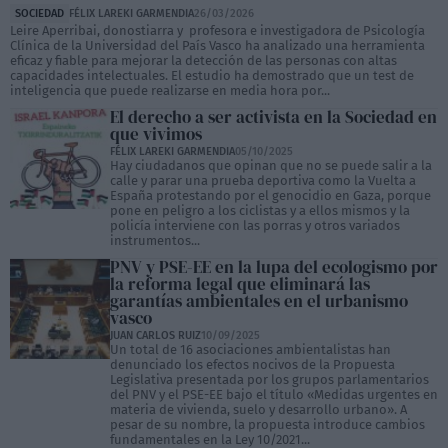
SOCIEDAD
FÉLIX LAREKI GARMENDIA
26/03/2026
Leire Aperribai, donostiarra y profesora e investigadora de Psicología
Clínica de la Universidad del País Vasco ha analizado una herramienta
eficaz y fiable para mejorar la detección de las personas con altas
capacidades intelectuales. El estudio ha demostrado que un test de
inteligencia que puede realizarse en media hora por...
El derecho a ser activista en la Sociedad en
que vivimos
FÉLIX LAREKI GARMENDIA
05/10/2025
Hay ciudadanos que opinan que no se puede salir a la
calle y parar una prueba deportiva como la Vuelta a
España protestando por el genocidio en Gaza, porque
pone en peligro a los ciclistas y a ellos mismos y la
policía interviene con las porras y otros variados
instrumentos...
PNV y PSE-EE en la lupa del ecologismo por
la reforma legal que eliminará las
garantías ambientales en el urbanismo
vasco
JUAN CARLOS RUIZ
10/09/2025
Un total de 16 asociaciones ambientalistas han
denunciado los efectos nocivos de la Propuesta
Legislativa presentada por los grupos parlamentarios
del PNV y el PSE-EE bajo el título «Medidas urgentes en
materia de vivienda, suelo y desarrollo urbano». A
pesar de su nombre, la propuesta introduce cambios
fundamentales en la Ley 10/2021...