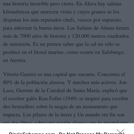
una historia increíble pero cierta. En Álava hay salinas
kilométricas que merecen visita y cuyos granos se los
disputan los más reputados chefs, vascos por supuesto,
para aderezar la buena mesa. Las Salinas de Añana tienen
más de 7000 años de historia y 120.000 metros cuadrados
de extensión. Es un primor saber que la sal no sólo se
produce en el litoral marino, como ocurre en Salzburgo,
en Austria.
Vitoria-Gasteiz es una capital que encanta. Concentra el
80% de la población alavesa. Y muchos más activos. Jon
Lasa, Gerente de la Catedral de Santa María, explicó que
el escritor galés Ken Follet (1949) se inspiró para escribir
dos bestsellers sobre la magia de un monumento que
impacta. Los pilares de la tierra y Un mundo sin fìn son
sus dos libros sobre una pasión alavesa que le retornó una
estatua muy fotografiada.