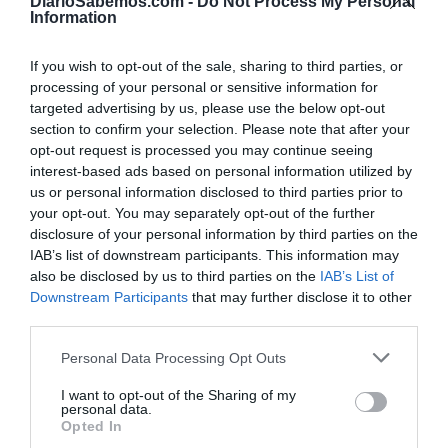
DiarioSabemos.com -
Do Not Process My Personal
Information
El macro templo arranca desde el siglo XII, tiene premio
de Europa Nostra por su proceso restaurativo y añade el
If you wish to opt-out of the sale, sharing to third parties, or
sello de a Unesco como patrimonio universal al caso
processing of your personal or sensitive information for
targeted advertising by us, please use the below opt-out
antigua de la vieja Gasteiz. Es la única catedral que se
section to confirm your selection. Please note that after your
disfruta y visita por plantas, tiene ascensores y facilidades
opt-out request is processed you may continue seeing
quienes tienen movilidad reducida, Cuando colgaba el
interest-based ads based on personal information utilized by
us or personal information disclosed to third parties prior to
cartel de ‘abierto por obras’, tras años de meticuloso
your opt-out. You may separately opt-out of the further
proceso de restauración y forja de sus cimientos, nadie
disclosure of your personal information by third parties on the
dejó de visitarla tras mucho tiempo de cierre.
IAB’s list of downstream participants. This information may
also be disclosed by us to third parties on the
IAB’s List of
Lasa se decantó, en su pasión catedralicia, sobre los
Downstream Participants
that may further disclose it to other
third parties.
ancestros alaveses que reposan en su cripta. Hizo
paralelismos sobre la catedral homónima hispalense que le
Personal Data Processing Opt Outs
honran. Lo mejor de la Catedral vitoriana, además de sus
I want to opt-out of the Sharing of my
entrañas, en su entorno. El casco viejo, las fiestas de la
personal data.
Opted In
Virgen Blanca. Vaya, la Vitoria DTV, de toda la vida.