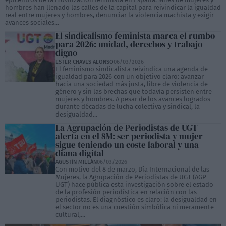
hombres han llenado las calles de la capital para reivindicar la igualdad
real entre mujeres y hombres, denunciar la violencia machista y exigir
avances sociales...
El sindicalismo feminista marca el rumbo
para 2026: unidad, derechos y trabajo
digno
ESTER CHAVES ALONSO
06/03/2026
El feminismo sindicalista reivindica una agenda de
igualdad para 2026 con un objetivo claro: avanzar
hacia una sociedad más justa, libre de violencia de
género y sin las brechas que todavía persisten entre
mujeres y hombres. A pesar de los avances logrados
durante décadas de lucha colectiva y sindical, la
desigualdad...
La Agrupación de Periodistas de UGT
alerta en el 8M: ser periodista y mujer
sigue teniendo un coste laboral y una
diana digital
AGUSTÍN MILLÁN
06/03/2026
Con motivo del 8 de marzo, Día Internacional de las
Mujeres, la Agrupación de Periodistas de UGT (AGP-
UGT) hace pública esta investigación sobre el estado
de la profesión periodística en relación con las
periodistas. El diagnóstico es claro: la desigualdad en
el sector no es una cuestión simbólica ni meramente
cultural,...