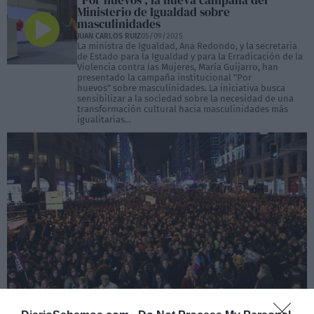
"Por huevos", la nueva campaña del
Ministerio de Igualdad sobre
masculinidades
JUAN CARLOS RUIZ
05/09/2025
La ministra de Igualdad, Ana Redondo, y la secretaria
de Estado para la Igualdad y para la Erradicación de la
Violencia contra las Mujeres, María Guijarro, han
presentado la campaña institucional "Por
huevos" sobre masculinidades. La iniciativa busca
sensibilizar a la sociedad sobre la necesidad de una
transformación cultural hacia masculinidades más
igualitarias...
El 8M entra en la historia: las