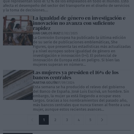
que representan sólo el 12 % de los empleados en todo el mundo. Esto
afecta el desempeño del sector del transporte en el diseño de servicios
y la toma de decisiones....
La igualdad de género en investigación e
innovación no avanza con suficiente
rapidez
JUAN CARLOS RUIZ
12/02/2025
La Comisión Europea ha publicado la última edición
de su serie de publicaciones emblemáticas, She
Figures, que presenta las estadísticas más actualizadas
y a nivel europeo sobre igualdad de género en
investigación e innovación (I+i). El potencial de
innovación de Europa está en peligro. Si bien las
mujeres superan en número...
Las mujeres ya presiden el 16% de los
bancos centrales
MARTHA GOLFÍN
07/09/2024
Esta semana se ha producido el relevo del gobierno
del Banco de España. José Luis Escrivá, un hombre. Sin
embargo, la mujer ya está llegando a ocupar esos
cargos. Gracias a los nombramientos del pasado año,
más bancos centrales que nunca tienen al frente a una
mujer, aunque estos recientes avances...
1
2
3
4
5