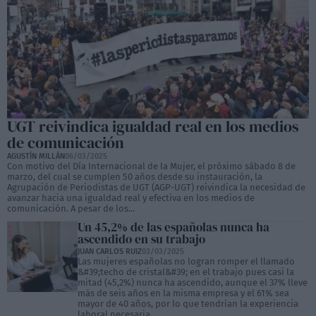
UGT reivindica igualdad real en los medios
de comunicación
AGUSTÍN MILLÁN
06/03/2025
Con motivo del Día Internacional de la Mujer, el próximo sábado 8 de
marzo, del cual se cumplen 50 años desde su instauración, la
Agrupación de Periodistas de UGT (AGP-UGT) reivindica la necesidad de
avanzar hacia una igualdad real y efectiva en los medios de
comunicación. A pesar de los...
Un 45,2% de las españolas nunca ha
ascendido en su trabajo
JUAN CARLOS RUIZ
03/03/2025
Las mujeres españolas no logran romper el llamado
&#39;techo de cristal&#39; en el trabajo pues casi la
mitad (45,2%) nunca ha ascendido, aunque el 37% lleve
más de seis años en la misma empresa y el 61% sea
mayor de 40 años, por lo que tendrían la experiencia
laboral necesaria...