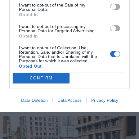
I want to opt-out of the Sale of my
Personal Data.
Opted In
I want to opt-out of processing my
Personal Data for Targeted Advertising.
Opted In
I want to opt-out of Collection, Use,
Retention, Sale, and/or Sharing of my
Personal Data that Is Unrelated with the
Purposes for which it was collected.
Opted Out
El feminismo es el dique de contención
contra la ultraderecha
CONFIRM
AGUSTÍN MILLÁN
08/03/2025
En los últimos años, la ultraderecha ha intensificado
sus ataques contra el feminismo con el objetivo de
desmantelar derechos conquistados tras décadas de
lucha. Desde la negación de la violencia machista
Data Deletion
Data Access
Privacy Policy
hasta la promoción de discursos que reivindican una
vuelta a los roles tradicionales de género, las fuerzas
de extrema...