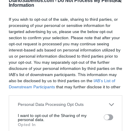
DiarioSabemos.com -
Do Not Process My Personal
manifestaciones feministas serán
Information
reconocidas como Memoria Democrática
AGUSTÍN MILLÁN
28/03/2025
If you wish to opt-out of the sale, sharing to third parties, or
El Gobierno ha decidido dar un paso simbólico pero de gran calado:
processing of your personal or sensitive information for
declarar las manifestaciones feministas del 8 de marzo como Lugar de
Memoria Democrática. Así lo recoge el Boletín Oficial del Estado (BOE),
targeted advertising by us, please use the below opt-out
donde se detalla que la Dirección General de Promoción de la Memoria
section to confirm your selection. Please note that after your
Democrática ha iniciado el...
opt-out request is processed you may continue seeing
El 8M desafía a la lluvia y a la
interest-based ads based on personal information utilized by
ultraderecha: miles de personas toman las
calles por los derechos de las mujeres
us or personal information disclosed to third parties prior to
AGUSTÍN MILLÁN
08/03/2025
your opt-out. You may separately opt-out of the further
Bajo la amenaza de la lluvia y el avance de discursos
disclosure of your personal information by third parties on the
ultraconservadores, miles de personas han salido a las
IAB’s list of downstream participants. This information may
calles de toda España este sábado 8 de marzo para
reivindicar los derechos de las mujeres. La
also be disclosed by us to third parties on the
IAB’s List of
manifestación en Madrid, convocada por la Comisión
Downstream Participants
that may further disclose it to other
8M, ha sido la más multitudinaria, aunque...
third parties.
Personal Data Processing Opt Outs
I want to opt-out of the Sharing of my
personal data.
Opted In