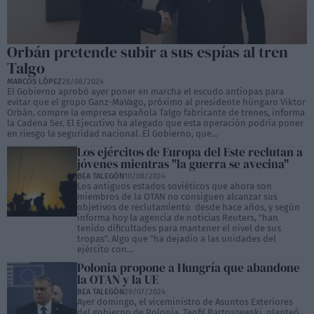
Orbán pretende subir a sus espías al tren
Talgo
MARCOS LÓPEZ
28/08/2024
El Gobierno aprobó ayer poner en marcha el escudo antiopas para
evitar que el grupo Ganz-MaVago, próximo al presidente húngaro Viktor
Orbán, compre la empresa española Talgo fabricante de trenes, informa
la Cadena Ser. El Ejecutivo ha alegado que esta operación podría poner
en riesgo la seguridad nacional. El Gobierno, que...
Los ejércitos de Europa del Este reclutan a
jóvenes mientras "la guerra se avecina"
BEA TALEGÓN
10/08/2024
Los antiguos estados soviéticos que ahora son
miembros de la OTAN no consiguen alcanzar sus
objetivos de reclutamiento desde hace años, y según
informa hoy la agencia de noticias Reuters, "han
tenido dificultades para mantener el nivel de sus
tropas". Algo que "ha dejadio a las unidades del
ejército con...
Polonia propone a Hungría que abandone
la OTAN y la UE
BEA TALEGÓN
29/07/2024
Ayer domingo, el viceministro de Asuntos Exteriores
del gobierno de Polonia, Teofil Bartoszewski, planteó