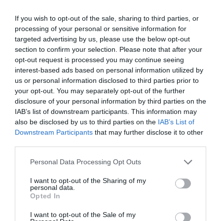
Orban asegura que los fondos
norteamericanos se destinaron para
If you wish to opt-out of the sale, sharing to third parties, or
socavar gobiernos como el de Hungría
processing of your personal or sensitive information for
BEA TALEGÓN
11/02/2025
targeted advertising by us, please use the below opt-out
El desmantelamiento de agencias como USAID por
section to confirm your selection. Please note that after your
parte de la recién estrenada Administración Trump
está generando reacciones en el ámbito internacional,
opt-out request is processed you may continue seeing
al conocerse el entramado de financiación a
interest-based ads based on personal information utilized by
ONG&#39;s que, a su vez, también financiaban a medios
us or personal information disclosed to third parties prior to
de comunicación con la finalidad de mantener una
"opinión pública" alineada, mientras también...
your opt-out. You may separately opt-out of the further
disclosure of your personal information by third parties on the
IAB’s list of downstream participants. This information may
also be disclosed by us to third parties on the
IAB’s List of
Downstream Participants
that may further disclose it to other
third parties.
Personal Data Processing Opt Outs
I want to opt-out of the Sharing of my
personal data.
Opted In
I want to opt-out of the Sale of my