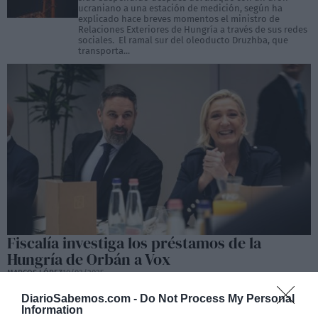
ucraniano a una estación de medición, según ha
explicado hace breves momentos el ministro de
Relaciones Exteriores de Hungría a través de sus redes
sociales. El ramal sur del oleoducto Druzhba, que
transporta...
Fiscalía investiga los préstamos de la
Hungría de Orbán a Vox
MARCOS LÓPEZ
10/03/2025
Las cuentas de Vox no están claras. En los últimos años ha habido
informes del Tribunal de Cuentas alertando de que el partido ultra
DiarioSabemos.com -
Do Not Process My Personal
tiene que aclarar sus balances contables. Pero nadie ha dado el paso
Information
de meter la lupa en esa documentación. El pasado mes de julio, sin ir...