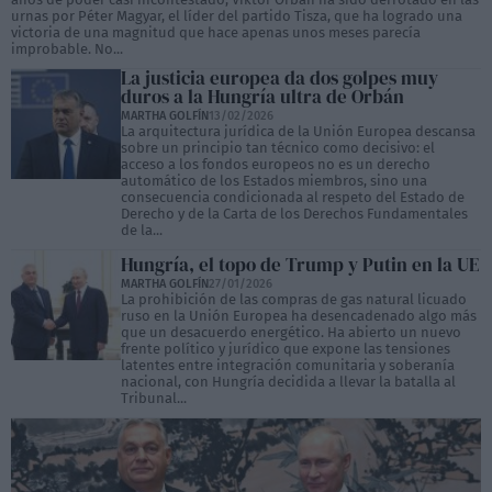
urnas por Péter Magyar, el líder del partido Tisza, que ha logrado una
victoria de una magnitud que hace apenas unos meses parecía
improbable. No...
La justicia europea da dos golpes muy
duros a la Hungría ultra de Orbán
MARTHA GOLFÍN
13/02/2026
La arquitectura jurídica de la Unión Europea descansa
sobre un principio tan técnico como decisivo: el
acceso a los fondos europeos no es un derecho
automático de los Estados miembros, sino una
consecuencia condicionada al respeto del Estado de
Derecho y de la Carta de los Derechos Fundamentales
de la...
Hungría, el topo de Trump y Putin en la UE
MARTHA GOLFÍN
27/01/2026
La prohibición de las compras de gas natural licuado
ruso en la Unión Europea ha desencadenado algo más
que un desacuerdo energético. Ha abierto un nuevo
frente político y jurídico que expone las tensiones
latentes entre integración comunitaria y soberanía
nacional, con Hungría decidida a llevar la batalla al
Tribunal...